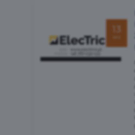
13
wrz