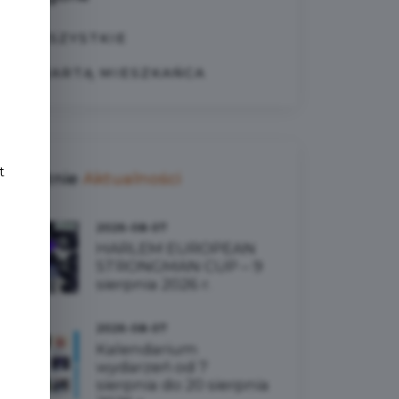
WSZYSTKIE
e
Z KARTĄ MIESZKAŃCA
t
Ostatnie
Aktualności
2026-08-07
HARLEM EUROPEAN
STRONGMAN CUP – 9
sierpnia 2026 r.
2026-08-07
Kalendarium
wydarzeń od 7
sierpnia do 20 sierpnia