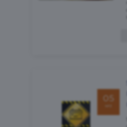
05
wrz