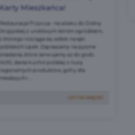
Karty Mieszkańca!
Restauracja Przycup- na szlaku do Doliny
Strążyskiej z urokliwym letnim ogródkiem,
z którego rozciąga się widok na łąki
pobliskich Lipek. Zapraszamy na pyszne
śniadania, które serwujemy aż do godz.
14:00, dania kuchni polskiej z nutą
regionalnych produktów, gofry dla
młodszych i ...
CZYTAJ WIĘCEJ