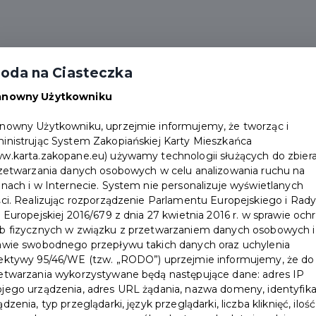
alności
Partnerzy
Pakiety
Duplikat karty
oda na Ciasteczka
Punkty obsługi
Załóż konto
anowny Użytkowniku
nowny Użytkowniku, uprzejmie informujemy, że tworząc i
inistrując System Zakopiańskiej Karty Mieszkańca
w.karta.zakopane.eu) używamy technologii służących do zbiera
rzetwarzania danych osobowych w celu analizowania ruchu na
onach i w Internecie. System nie personalizuje wyświetlanych
Restauracja "U Wnuka"
ści. Realizując rozporządzenie Parlamentu Europejskiego i Rad
i Europejskiej 2016/679 z dnia 27 kwietnia 2016 r. w sprawie och
Partnerem Zakopiańskiej
b fizycznych w związku z przetwarzaniem danych osobowych i
awie swobodnego przepływu takich danych oraz uchylenia
Karty Mieszkańca!
ektywy 95/46/WE (tzw. „RODO”) uprzejmie informujemy, że do
etwarzania wykorzystywane będą następujące dane: adres IP
jego urządzenia, adres URL żądania, nazwa domeny, identyfika
Witojcie U Wnuka . Jesteśmy najstarszą
ądzenia, typ przeglądarki, język przeglądarki, liczba kliknięć, ilość
restauracją w Zakopanem. Nasze dania