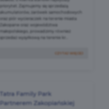
priorytet. Zajmujemy się sprzedażą
akumulatorów, żarówek samochodowych
oraz piór wycieraczek na terenie miasta
Zakopane oraz województwa
małopolskiego, prowadzimy również
sprzedaż wysyłkową na terenie kr...
CZYTAJ WIĘCEJ
Tatra Family Park
Partnerem Zakopiańskiej