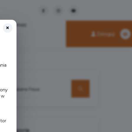
Pomoc
×
Zaloguj
nia
y
rony
 w
tor
Kategorie