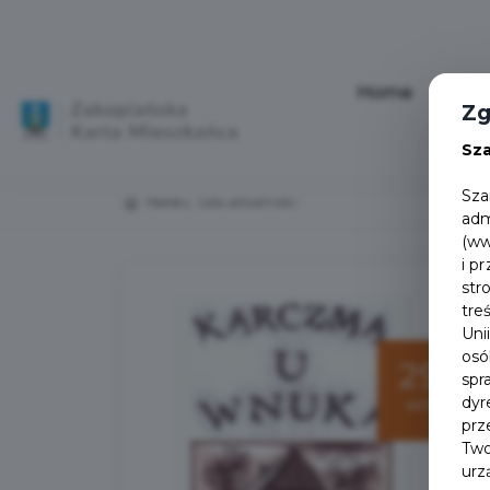
Home
Aktu
Zg
Sz
Sza
Home
Lista aktualności
adm
(ww
i p
str
tre
Uni
osó
29
spr
dyr
wrz
prz
Two
urz