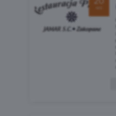
20
wrz