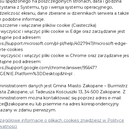
su spędzonego na poszczególnych stronach, data i godzina
serwowane są od ponad wieku i opierają
zystania z Systemu, typ i wersja systemu operacyjnego,
dzielczość ekranu, dane zbierane w dziennikach serwera a takż
się na tradycyjnej kuchni góralskiej.
e podobne informacje.
Zapraszamy!...
szczenie i włączanie plików cookie (Ciasteczka)
 wyczyścić i włączyć pliki cookie w Edge oraz zarządzanie jest
tępne pod adresem:
CZYTAJ WIĘCEJ
ps://support.microsoft.com/pl-pl/help/4027947/microsoft-edge-
ete-cookies
 wyczyścić i włączyć pliki cookie w Chrome oraz zarządzanie jes
tępne pod adresem:
ps://support.google.com/chrome/answer/95647?
GENIE.Platform%3DDesktop&hl=pl .
inistratorem danych jest Gmina Miasto Zakopane – Burmistrz
Naleśniki Francuskie
sta Zakopane, ul. Tadeusza Kościuszki 13, 34-500 Zakopane. Z
Partnerem Zakopianskiej
inistratorem można kontaktować się poprzez adres e-mail:
ice@zakopane.eu lub pisemnie na adres korespondencyjny
Karty Mieszkańca!
azany w zdaniu pierwszym.
zegółowe informacje o plikach cookies znajdziesz w Polityce
Już od prawie 10 lat w centrum
watności