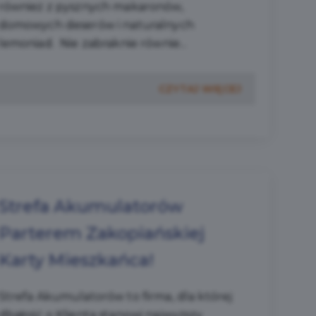
również z pysznych makaronów,
domowych deserów i naturalnych
lemoniad. Nie zabraknie równie...
CZYTAJ WIĘCEJ
Strefa Akumulatorów
Parterem Zakopiańskiej
Karty Mieszkańca!
Strefa Akumulatorów to firma, dla której
dbałość o Klienta stanowi najwyższy