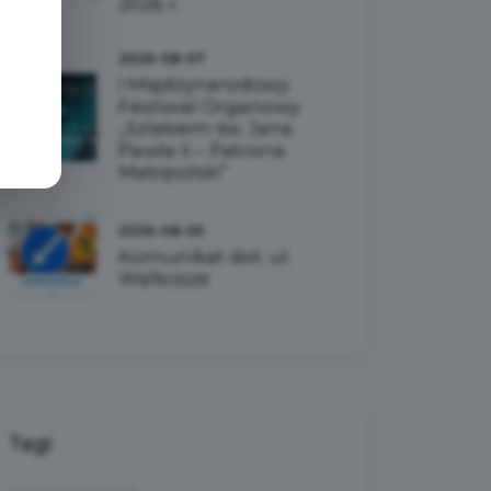
2026 r.
2026-08-07
I Międzynarodowy
Festiwal Organowy
„Szlakiem św. Jana
Pawła II – Patrona
Małopolski”
2026-08-05
Komunikat dot. ul.
Walkosze
Tagi