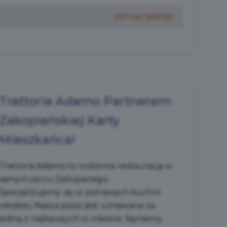
CZYTAJ WIĘCEJ
Trattoria Adamo Partnerem
Zakopiańskiej Karty
Mieszkańca!
Trattoria Adamo to rodzinna restauracja w
samym sercu Zakopanego.
Specjalizujemy się w potrawach kuchni
włoskiej. Nasza pizza jest uznawana za
jedną z najlepszych w mieście. Słyniemy