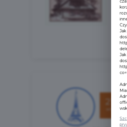
cza
kor
roz
inn
Czy
Jak
dos
htt
del
Jak
dos
htt
co=
Adm
Mia
Adm
21
off
wsk
wrz
Szc
pry