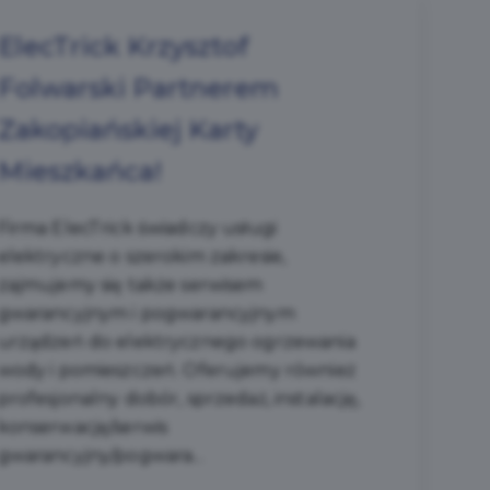
ElecTrick Krzysztof
Folwarski Partnerem
Zakopiańskiej Karty
Mieszkańca!
Firma ElecTrick świadczy usługi
elektryczne o szerokim zakresie,
zajmujemy się także serwisem
gwarancyjnym i pogwarancyjnym
urządzeń do elektrycznego ogrzewania
wody i pomieszczeń. Oferujemy również
profesjonalny dobór, sprzedaż, instalację,
konserwację/serwis
gwarancyjny/pogwara...