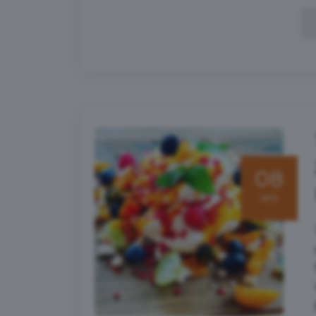
08
wrz