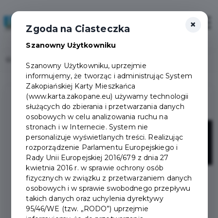
×
Zaloguj
Otwór
Zgoda na Ciasteczka
Szanowny Użytkowniku
Home
Lista aktualności
Szanowny Użytkowniku, uprzejmie
informujemy, że tworząc i administrując System
Zakopiańskiej Karty Mieszkańca
(www.karta.zakopane.eu) używamy technologii
służących do zbierania i przetwarzania danych
osobowych w celu analizowania ruchu na
stronach i w Internecie. System nie
05
personalizuje wyświetlanych treści. Realizując
rozporządzenie Parlamentu Europejskiego i
sie
Rady Unii Europejskiej 2016/679 z dnia 27
kwietnia 2016 r. w sprawie ochrony osób
fizycznych w związku z przetwarzaniem danych
osobowych i w sprawie swobodnego przepływu
takich danych oraz uchylenia dyrektywy
95/46/WE (tzw. „RODO”) uprzejmie