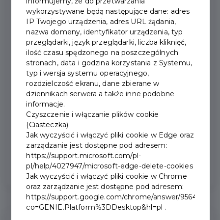
informujemy, że do przetwarzania
wykorzystywane będą następujące dane: adres
IP Twojego urządzenia, adres URL żądania,
nazwa domeny, identyfikator urządzenia, typ
przeglądarki, język przeglądarki, liczba kliknięć,
ilość czasu spędzonego na poszczególnych
stronach, data i godzina korzystania z Systemu,
typ i wersja systemu operacyjnego,
rozdzielczość ekranu, dane zbierane w
Komunikat dot. ul. Walkosze
dziennikach serwera a także inne podobne
informacje.
Czyszczenie i włączanie plików cookie
Informujemy, że w dniu 6 sierpnia 2026 r.
(Ciasteczka)
(czwartek), w godzinach od 8:00-
Jak wyczyścić i włączyć pliki cookie w Edge oraz
19:00 ulica Walkosze będzie zamknięta....
zarządzanie jest dostępne pod adresem:
https://support.microsoft.com/pl-
pl/help/4027947/microsoft-edge-delete-cookies
Jak wyczyścić i włączyć pliki cookie w Chrome
oraz zarządzanie jest dostępne pod adresem:
https://support.google.com/chrome/answer/95647?
co=GENIE.Platform%3DDesktop&hl=pl .