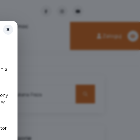
Pomoc
×
Zaloguj
nia
y
rony
 w
tor
Kategorie