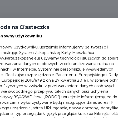
alności
Partnerzy
Pakiety
Duplikat karty
oda na Ciasteczka
Punkty obsługi
Załóż konto
anowny Użytkowniku
nowny Użytkowniku, uprzejmie informujemy, że tworząc i
inistrując System Zakopiańskiej Karty Mieszkańca
w.karta.zakopane.eu) używamy technologii służących do zbiera
rzetwarzania danych osobowych w celu analizowania ruchu na
onach i w Internecie. System nie personalizuje wyświetlanych
Nowoczesne przedszkole i
ści. Realizując rozporządzenie Parlamentu Europejskiego i Rad
i Europejskiej 2016/679 z dnia 27 kwietnia 2016 r. w sprawie och
pierwszy publiczny żłobek
b fizycznych w związku z przetwarzaniem danych osobowych i
awie swobodnego przepływu takich danych oraz uchylenia
w Zakopanem – budowa
ektywy 95/46/WE (tzw. „RODO”) uprzejmie informujemy, że do
etwarzania wykorzystywane będą następujące dane: adres IP
weszła w decydującą fazę
jego urządzenia, adres URL żądania, nazwa domeny, identyfika
ądzenia, typ przeglądarki, język przeglądarki, liczba kliknięć, ilość