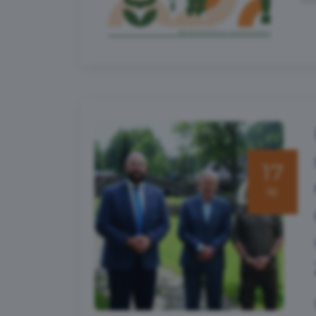
17
lip