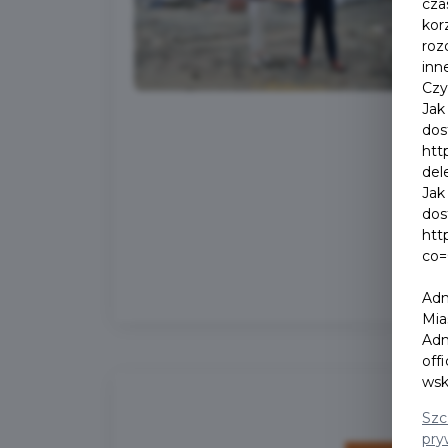
cza
kor
roz
inn
Czy
Jak
dos
htt
del
Jak
dos
htt
co=
Adm
Mia
Adm
off
wsk
Szc
pry