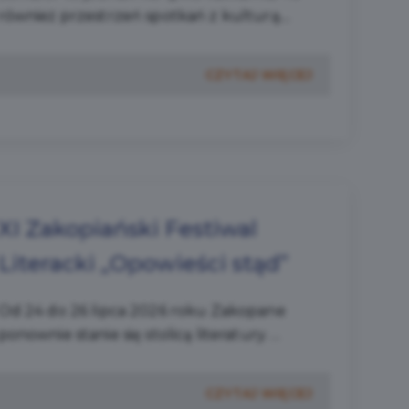
również przestrzeń spotkań z kulturą....
CZYTAJ WIĘCEJ
XI Zakopiański Festiwal
Literacki „Opowieści stąd”
Od 24 do 26 lipca 2026 roku Zakopane
ponownie stanie się stolicą literatury. ...
CZYTAJ WIĘCEJ