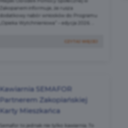
Miejski Ośrodek Pomocy Społecznej w
Zakopanem informuje, że rusza
dodatkowy nabór wniosków do Programu
„Opieka Wytchnieniowa” – edycja 2026. ...
CZYTAJ WIĘCEJ
Kawiarnia SEMAFOR
Partnerem Zakopiańskiej
Karty Mieszkańca
Semafor to jednak nie tylko kawiarnia. To