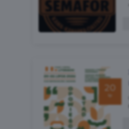
20
lip