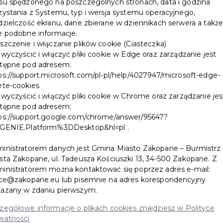
su spędzonego na poszczególnych stronach, data i godzina
Budowa nowoczesnego kompleksu
zystania z Systemu, typ i wersja systemu operacyjnego,
przedszkolno-żłobkowego przy ul. Sabały
dzielczość ekranu, dane zbierane w dziennikach serwera a takż
w Zakopanem weszła w decydującą fazę.
e podobne informacje.
Wewnątrz budynku wykonano już tynki i
szczenie i włączanie plików cookie (Ciasteczka)
 wyczyścić i włączyć pliki cookie w Edge oraz zarządzanie jest
posadzki, a na zewnątrz zamontowano
tępne pod adresem:
dwa osobne place zabaw – dla dzieci
ps://support.microsoft.com/pl-pl/help/4027947/microsoft-edge-
żłobkowych i przedszkolnych. Trwają
ete-cookies
również prace przy p...
 wyczyścić i włączyć pliki cookie w Chrome oraz zarządzanie jes
tępne pod adresem:
ps://support.google.com/chrome/answer/95647?
CZYTAJ WIĘCEJ
GENIE.Platform%3DDesktop&hl=pl .
inistratorem danych jest Gmina Miasto Zakopane – Burmistrz
sta Zakopane, ul. Tadeusza Kościuszki 13, 34-500 Zakopane. Z
inistratorem można kontaktować się poprzez adres e-mail:
ice@zakopane.eu lub pisemnie na adres korespondencyjny
azany w zdaniu pierwszym.
Komunikat
zegółowe informacje o plikach cookies znajdziesz w Polityce
watności