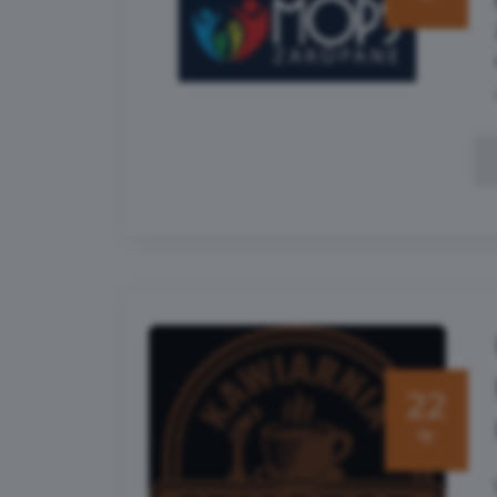
22
lip