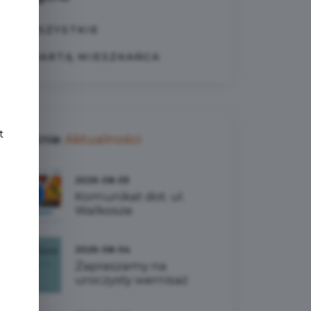
WSZYSTKIE
e
Z KARTĄ MIESZKAŃCA
t
Ostatnie
Aktualności
2026-08-05
Komunikat dot. ul.
Walkosze
2026-08-04
Zapraszamy na
uroczysty wernisaż