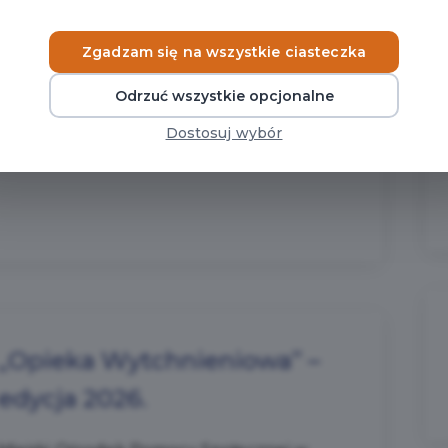
W dniu 01.08.2026 roku o godz. 17.00 na
terenie miasta Zakopane uruchomione
Zgadzam się na wszystkie ciasteczka
zostaną syreny alarmowe....
Odrzuć wszystkie opcjonalne
Dostosuj wybór
CZYTAJ WIĘCEJ
„Opieka Wytchnieniowa” –
edycja 2026.