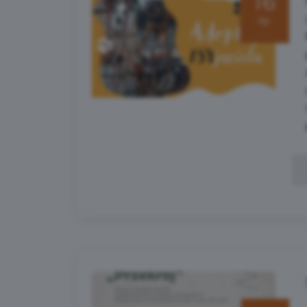
16
lip