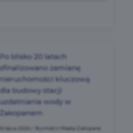
Po blisko 20 latach
sfinalizowano zamianę
nieruchomości kluczową
dla budowy stacji
uzdatniania wody w
Zakopanem
16 lipca 2026 r. Burmistrz Miasta Zakopane