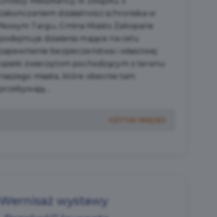
Drodzy Mieszkańcy, w związku z
zakończeniem działalności schroniska w
Nowym Targu, Gmina Miasto Zakopane
podejmuje działania mające na celu
zapewnienie bezpieczeństwa i właściwej
opieki zwierzętom pochodzącym z terenu
naszego miasta, które obecnie tam
przebywają....
CZYTAJ WIĘCEJ
Wernisaż wystawy