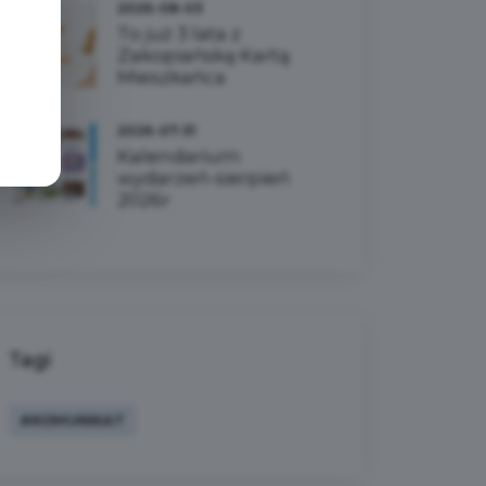
2026-08-03
To już 3 lata z
Zakopiańską Kartą
Mieszkańca
2026-07-31
Kalendarium
wydarzeń-sierpień
2026r
Tagi
#KOMUNIKAT