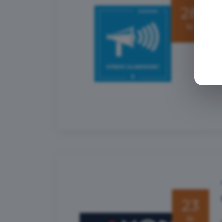
28
lip
23
lip