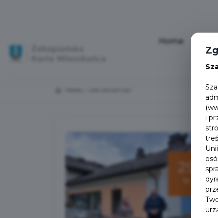
Home
Aktu
Zg
Sz
Sza
Home
Lista aktualności
adm
(ww
i p
str
tre
Uni
osó
29
spr
dyr
lip
prz
Two
urz