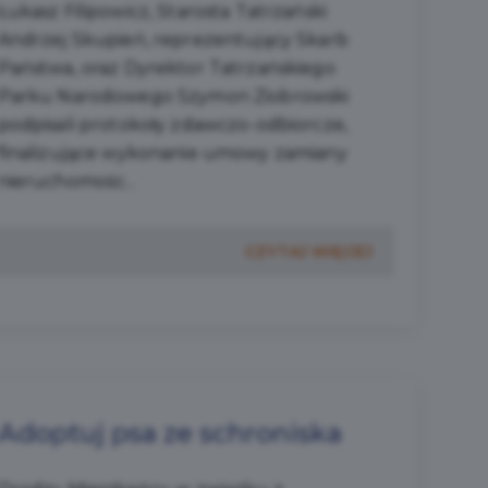
Łukasz Filipowicz, Starosta Tatrzański
Andrzej Skupień, reprezentujący Skarb
Państwa, oraz Dyrektor Tatrzańskiego
Parku Narodowego Szymon Ziobrowski
podpisali protokoły zdawczo-odbiorcze,
finalizujące wykonanie umowy zamiany
nieruchomośc...
CZYTAJ WIĘCEJ
Adoptuj psa ze schroniska