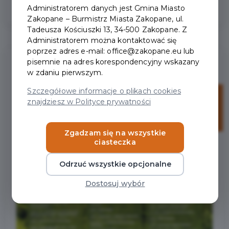
Administratorem danych jest Gmina Miasto
Zakopane – Burmistrz Miasta Zakopane, ul.
Tadeusza Kościuszki 13, 34-500 Zakopane. Z
Administratorem można kontaktować się
poprzez adres e-mail: office@zakopane.eu lub
pisemnie na adres korespondencyjny wskazany
w zdaniu pierwszym.
Szczegółowe informacje o plikach cookies
18
znajdziesz w Polityce prywatności
cze
Zgadzam się na wszystkie
ciasteczka
Odrzuć wszystkie opcjonalne
Dostosuj wybór