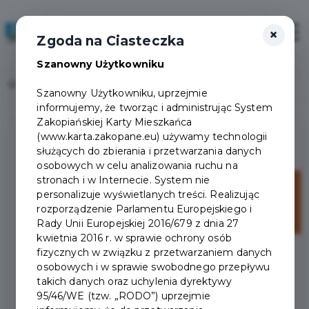
×
Zaloguj
Otwór
Zgoda na Ciasteczka
Szanowny Użytkowniku
Home
Lista aktualności
Szanowny Użytkowniku, uprzejmie
informujemy, że tworząc i administrując System
Zakopiańskiej Karty Mieszkańca
(www.karta.zakopane.eu) używamy technologii
służących do zbierania i przetwarzania danych
osobowych w celu analizowania ruchu na
stronach i w Internecie. System nie
18
personalizuje wyświetlanych treści. Realizując
rozporządzenie Parlamentu Europejskiego i
cze
Rady Unii Europejskiej 2016/679 z dnia 27
kwietnia 2016 r. w sprawie ochrony osób
fizycznych w związku z przetwarzaniem danych
osobowych i w sprawie swobodnego przepływu
takich danych oraz uchylenia dyrektywy
95/46/WE (tzw. „RODO”) uprzejmie