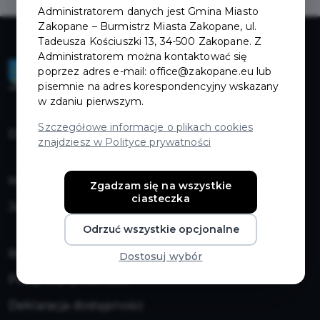
Administratorem danych jest Gmina Miasto
Zakopane – Burmistrz Miasta Zakopane, ul.
Tadeusza Kościuszki 13, 34-500 Zakopane. Z
Administratorem można kontaktować się
poprzez adres e-mail: office@zakopane.eu lub
pisemnie na adres korespondencyjny wskazany
w zdaniu pierwszym.
Szczegółowe informacje o plikach cookies
Dokumenty do pobrania
znajdziesz w Polityce prywatności
Mapa strony
Zgadzam się na wszystkie
ciasteczka
Jak zostać partnerem karty
Odrzuć wszystkie opcjonalne
Regulamin
Dostosuj wybór
Polityka prywatności
Deklaracja dostępności