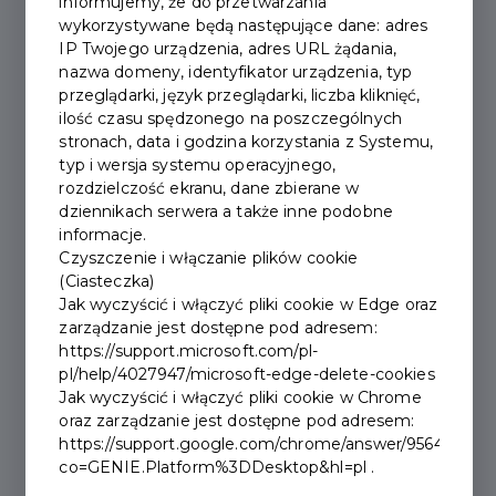
systemie.
informujemy, że do przetwarzania
wykorzystywane będą następujące dane: adres
IP Twojego urządzenia, adres URL żądania,
Mieszkam na terenie gminy Zakopane i
nazwa domeny, identyfikator urządzenia, typ
rozliczam podatek dochodowy od osób
przeglądarki, język przeglądarki, liczba kliknięć,
fizycznych w Zakopanem
ilość czasu spędzonego na poszczególnych
stronach, data i godzina korzystania z Systemu,
Tak
Nie
typ i wersja systemu operacyjnego,
rozdzielczość ekranu, dane zbierane w
dziennikach serwera a także inne podobne
Jestem zameldowany/a na pobyt stały na
informacje.
terenie Gminy Miasto Zakopane minimum 1
Czyszczenie i włączanie plików cookie
rok.
(Ciasteczka)
Jak wyczyścić i włączyć pliki cookie w Edge oraz
Tak
Nie
zarządzanie jest dostępne pod adresem:
https://support.microsoft.com/pl-
pl/help/4027947/microsoft-edge-delete-cookies
Jak wyczyścić i włączyć pliki cookie w Chrome
Dalej
oraz zarządzanie jest dostępne pod adresem:
https://support.google.com/chrome/answer/95647?
co=GENIE.Platform%3DDesktop&hl=pl .