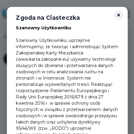
×
Zaloguj
Otwór
Zgoda na Ciasteczka
Szanowny Użytkowniku
Home
Załóż konto
Szanowny Użytkowniku, uprzejmie
informujemy, że tworząc i administrując System
Zakopiańskiej Karty Mieszkańca
Zanim założysz konto
1
(www.karta.zakopane.eu) używamy technologii
służących do zbierania i przetwarzania danych
osobowych w celu analizowania ruchu na
Sprawdź wymagania oraz dokumenty jakie należy
stronach i w Internecie. System nie
przedstawić aby otrzymać pakiet mieszkańca.
personalizuje wyświetlanych treści. Realizując
Jeśli spełniasz wymogi programu, zaznacz
rozporządzenie Parlamentu Europejskiego i
twierdząco co najmniej jedną z poniższych
Rady Unii Europejskiej 2016/679 z dnia 27
odpowiedzi, przejdź dalej i "załóż konto".
kwietnia 2016 r. w sprawie ochrony osób
fizycznych w związku z przetwarzaniem danych
osobowych i w sprawie swobodnego przepływu
Uwaga. Dzieci poniżej 6 roku życia korzystają
takich danych oraz uchylenia dyrektywy
z karty rodzica - nie rejestruje się ich w
95/46/WE (tzw. „RODO”) uprzejmie