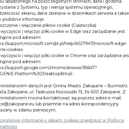
su spędzonego na poszczególnych stronach, data i godzina
zystania z Systemu, typ i wersja systemu operacyjnego,
dzielczość ekranu, dane zbierane w dziennikach serwera a takż
e podobne informacje.
szczenie i włączanie plików cookie (Ciasteczka)
 wyczyścić i włączyć pliki cookie w Edge oraz zarządzanie jest
tępne pod adresem:
ps://support.microsoft.com/pl-pl/help/4027947/microsoft-edge-
ete-cookies
 wyczyścić i włączyć pliki cookie w Chrome oraz zarządzanie jes
tępne pod adresem:
ps://support.google.com/chrome/answer/95647?
GENIE.Platform%3DDesktop&hl=pl .
inistratorem danych jest Gmina Miasto Zakopane – Burmistrz
sta Zakopane, ul. Tadeusza Kościuszki 13, 34-500 Zakopane. Z
inistratorem można kontaktować się poprzez adres e-mail:
ice@zakopane.eu lub pisemnie na adres korespondencyjny
azany w zdaniu pierwszym.
zegółowe informacje o plikach cookies znajdziesz w Polityce
watności