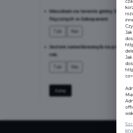
cza
kor
Mieszkam na terenie gminy Zakopa
roz
fizycznych w Zakopanem
inn
Czy
Tak
Nie
Jak
dos
htt
Jestem zameldowany/a na pobyt sta
del
rok.
Jak
dos
Tak
Nie
htt
co=
Adm
Dalej
Mia
Adm
off
wsk
Szc
pry