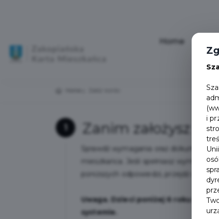
Home
Aktu
Zg
Sz
Sza
Home
Załóż konto
adm
(ww
i p
Zanim założysz kon
1
str
tre
Sprawdź wymagania oraz dokumenty jak
Uni
osó
mieszkańca. Jeśli spełniasz wymogi pro
spr
poniższych odpowiedzi, przejdź dalej i "
dyr
prz
Uwaga. Dzieci poniżej 6 roku życia ko
Two
urz
systemie.