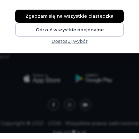
Dokumenty do
Mapa strony
Zgadzam się na wszystkie ciasteczka
pobrania
Jak zostać
partnerem karty
Odrzuć wszystkie opcjonalne
Dostosuj wybór
Wydanie duplikatu Zakopiańskiej Karty Mieszkańca - Nr konta 
8147
Copyright © 2021 - 2026 - Wszystkie prawa zastrzeżone
Build with
by qb