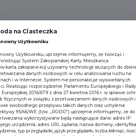
alności
Partnerzy
Pakiety
Duplikat karty
oda na Ciasteczka
Punkty obsługi
Załóż konto
anowny Użytkowniku
nowny Użytkowniku, uprzejmie informujemy, że tworząc i
inistrując System Zakopiańskiej Karty Mieszkańca
w.karta.zakopane.eu) używamy technologii służących do zbiera
rzetwarzania danych osobowych w celu analizowania ruchu na
to
onach i w Internecie. System nie personalizuje wyświetlanych
ści. Realizując rozporządzenie Parlamentu Europejskiego i Rad
ie należy przedstawić aby otrzymać pakiet
i Europejskiej 2016/679 z dnia 27 kwietnia 2016 r. w sprawie och
b fizycznych w związku z przetwarzaniem danych osobowych i
gramu, zaznacz twierdząco co najmniej jedną z
awie swobodnego przepływu takich danych oraz uchylenia
załóż konto".
ektywy 95/46/WE (tzw. „RODO”) uprzejmie informujemy, że do
etwarzania wykorzystywane będą następujące dane: adres IP
rzystają z karty rodzica - nie rejestruje się ich w
jego urządzenia, adres URL żądania, nazwa domeny, identyfika
ądzenia, typ przeglądarki, język przeglądarki, liczba kliknięć, ilość