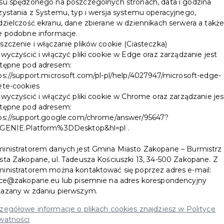
su spędzonego na poszczególnych stronach, data i godzina
zystania z Systemu, typ i wersja systemu operacyjnego,
ne i rozliczam podatek dochodowy od osób
dzielczość ekranu, dane zbierane w dziennikach serwera a takż
e podobne informacje.
szczenie i włączanie plików cookie (Ciasteczka)
 wyczyścić i włączyć pliki cookie w Edge oraz zarządzanie jest
tępne pod adresem:
ps://support.microsoft.com/pl-pl/help/4027947/microsoft-edge-
ły na terenie Gminy Miasto Zakopane minimum 1
ete-cookies
 wyczyścić i włączyć pliki cookie w Chrome oraz zarządzanie jes
tępne pod adresem:
ps://support.google.com/chrome/answer/95647?
GENIE.Platform%3DDesktop&hl=pl .
inistratorem danych jest Gmina Miasto Zakopane – Burmistrz
sta Zakopane, ul. Tadeusza Kościuszki 13, 34-500 Zakopane. Z
inistratorem można kontaktować się poprzez adres e-mail:
ice@zakopane.eu lub pisemnie na adres korespondencyjny
azany w zdaniu pierwszym.
zegółowe informacje o plikach cookies znajdziesz w Polityce
watności