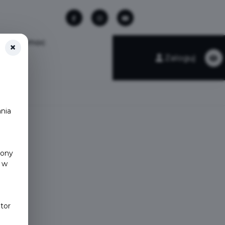
Pomoc
×
Zaloguj
nia
y
rony
 w
tor