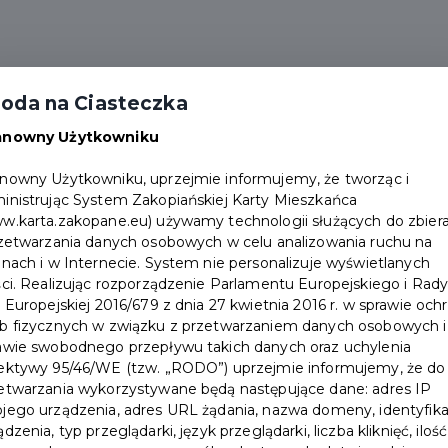
alności
Partnerzy
Pakiety
Duplikat karty
oda na Ciasteczka
Punkty obsługi
Załóż konto
anowny Użytkowniku
nowny Użytkowniku, uprzejmie informujemy, że tworząc i
inistrując System Zakopiańskiej Karty Mieszkańca
w.karta.zakopane.eu) używamy technologii służących do zbiera
rzetwarzania danych osobowych w celu analizowania ruchu na
onach i w Internecie. System nie personalizuje wyświetlanych
ści. Realizując rozporządzenie Parlamentu Europejskiego i Rad
i Europejskiej 2016/679 z dnia 27 kwietnia 2016 r. w sprawie och
b fizycznych w związku z przetwarzaniem danych osobowych i
awie swobodnego przepływu takich danych oraz uchylenia
ektywy 95/46/WE (tzw. „RODO”) uprzejmie informujemy, że do
etwarzania wykorzystywane będą następujące dane: adres IP
jego urządzenia, adres URL żądania, nazwa domeny, identyfika
ądzenia, typ przeglądarki, język przeglądarki, liczba kliknięć, ilość