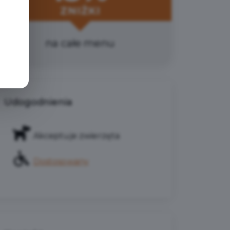
ZNIŻKI
na całe menu
Udogodnienia
Akceptuje zwierzęta
Dostosowany