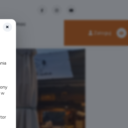
Pomoc
×
Zaloguj
nia
y
rony
 w
tor