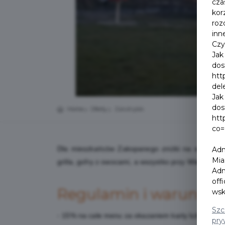
cza
kor
roz
inn
Czy
Jak
dos
htt
del
Jak
dos
Home
Oferty
ZakoKątek
htt
co=
Dla mieszkańców Zakopanego zniżki na wszystkie
Adm
Mia
grilla, gofry z owocami, a wszystko przy Wielkiej Kro
Adm
off
Regulamin i warunki
wsk
Szc
- 15% na całe menu za okazaniem karty lub aplikacji
pry