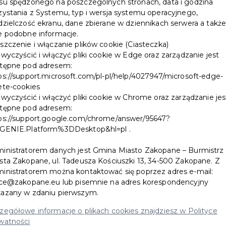
su spędzonego na poszczególnych stronach, data i godzina
zystania z Systemu, typ i wersja systemu operacyjnego,
dzielczość ekranu, dane zbierane w dziennikach serwera a takż
e podobne informacje.
szczenie i włączanie plików cookie (Ciasteczka)
 wyczyścić i włączyć pliki cookie w Edge oraz zarządzanie jest
tępne pod adresem:
ps://support.microsoft.com/pl-pl/help/4027947/microsoft-edge-
ete-cookies
 wyczyścić i włączyć pliki cookie w Chrome oraz zarządzanie jes
tępne pod adresem:
ps://support.google.com/chrome/answer/95647?
GENIE.Platform%3DDesktop&hl=pl .
 produkty ZakoKątka, w tym oscypek z żurawiną, kiełbasę z
inistratorem danych jest Gmina Miasto Zakopane – Burmistrz
sta Zakopane, ul. Tadeusza Kościuszki 13, 34-500 Zakopane. Z
kwi.
inistratorem można kontaktować się poprzez adres e-mail:
ice@zakopane.eu lub pisemnie na adres korespondencyjny
azany w zdaniu pierwszym.
zegółowe informacje o plikach cookies znajdziesz w Polityce
. Oferta nie obejmuje alkoholu.
watności