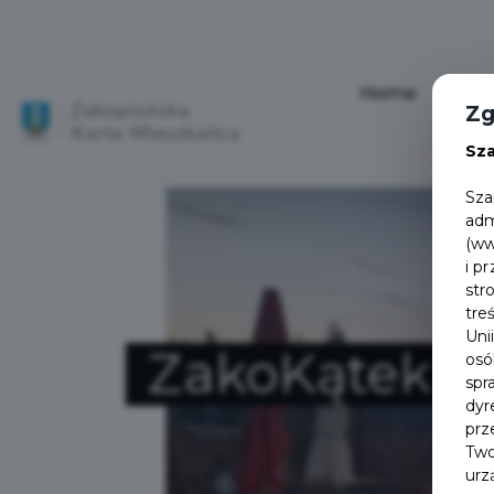
Home
Aktu
Zg
Sz
Sza
adm
(ww
i p
str
tre
Uni
ZakoKątek
osó
spr
dyr
prz
Two
urz