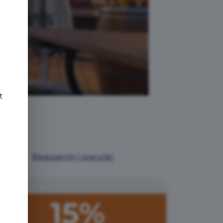
e
t
Regulamin i warunki
15%