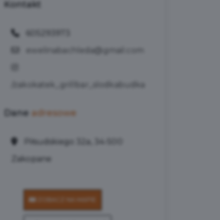
Kontakt
605293973
ewelinabachleda@gmail.com
/zakokatek_grillbar_slodkabudka
Dane
adresowe
Piłsudskiego 32a, 34-500
Zakopane
ZOBACZ NA MAPIE