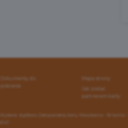
Dokumenty do
Mapa strony
pobrania
Jak zostać
partnerem karty
Wydanie duplikatu Zakopiańskiej Karty Mieszkańca - Nr konta 
8147