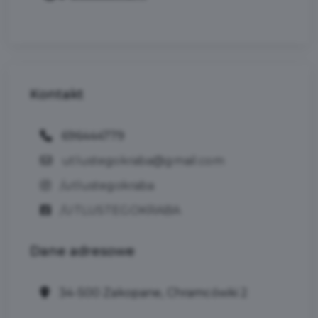
Kontakt
696444779
utlustegokraba@gmail.com
/utlustegokraba
/UTLUSTEGOKRABA
Dane
adresowe
34-500 Zakopane, Chramcówki 2