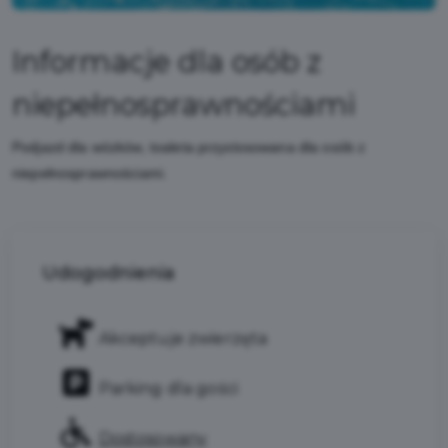
Informacje dla osób z
niepełnosprawnościami
Podjazd dla wózków, toaleta przystosowana dla osób z
niepełnosprawnościami.
Udogodnienia
Akceptuje zwierzęta
Parking dla gości
Dostosowany