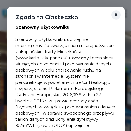
×
Zaloguj
Otwór
Zgoda na Ciasteczka
Szanowny Użytkowniku
Szanowny Użytkowniku, uprzejmie
informujemy, że tworząc i administrując System
Zakopiańskiej Karty Mieszkańca
(www.karta.zakopane.eu) używamy technologii
służących do zbierania i przetwarzania danych
osobowych w celu analizowania ruchu na
U TŁUSTEGO
stronach i w Internecie. System nie
personalizuje wyświetlanych treści. Realizując
rozporządzenie Parlamentu Europejskiego i
KRABA
Rady Unii Europejskiej 2016/679 z dnia 27
kwietnia 2016 r. w sprawie ochrony osób
fizycznych w związku z przetwarzaniem danych
osobowych i w sprawie swobodnego przepływu
takich danych oraz uchylenia dyrektywy
95/46/WE (tzw. „RODO”) uprzejmie