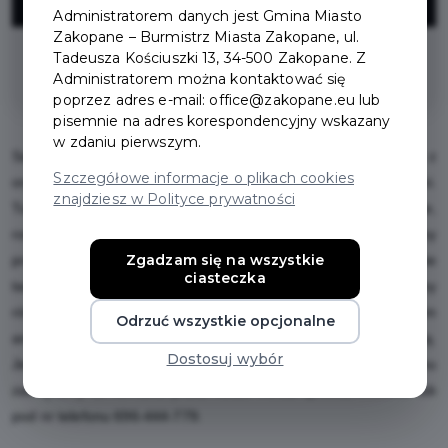
Administratorem danych jest Gmina Miasto
Zakopane – Burmistrz Miasta Zakopane, ul.
Tadeusza Kościuszki 13, 34-500 Zakopane. Z
bilet 1h do sali zabaw
Administratorem można kontaktować się
poprzez adres e-mail: office@zakopane.eu lub
pisemnie na adres korespondencyjny wskazany
w zdaniu pierwszym.
Sala zabaw z udogodnieniami dla najmłodszych dzieci, z
Szczegółowe informacje o plikach cookies
oryginalnym wystrojem inspirowanym podwodnymi przygodami.
znajdziesz w Polityce prywatności
Tutaj lato trwa cały rok. W czasie gdy dzieci szaleją na pokładzie,
rodzice mogą w spokoju wypić kawkę pod palmą. Organizujemy
Zgadzam się na wszystkie
przyjęcia urodzinowe z wachlarzem atrakcji: piniata, malowanie
ciasteczka
twarzy, balonowe zoo, brokatowe tatuaże itp. Organizujemy
również imprezy tematyczne w grami i zabawami pod okiem
Odrzuć wszystkie opcjonalne
animatora. Możliwość pozostawienia dzieci pod naszą opieką.
Dostosuj wybór
Jesteśmy otwarci codziennie! Zapraszamy! Po więcej uśmiechu
zachęcamy do kontaktu przez nasze media społecznościowe lub
pod nr telefonu 696-444-779.