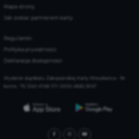
Mapa strony
Jak zostać partnerem karty
Regulamin
Polityka prywatności
Deklaracja dostępności
Wydanie duplikatu Zakopiańskiej Karty Mieszkańca - Nr
konta : 76 1240 4748 1111 0000 4882 8147