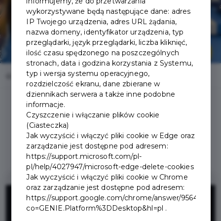
informujemy, że do przetwarzania
wykorzystywane będą następujące dane: adres
IP Twojego urządzenia, adres URL żądania,
nazwa domeny, identyfikator urządzenia, typ
przeglądarki, język przeglądarki, liczba kliknięć,
ilość czasu spędzonego na poszczególnych
stronach, data i godzina korzystania z Systemu,
typ i wersja systemu operacyjnego,
Home
Oferty
U TŁUSTEGO KRABA
rozdzielczość ekranu, dane zbierane w
dziennikach serwera a także inne podobne
informacje.
Czyszczenie i włączanie plików cookie
(Ciasteczka)
Jak wyczyścić i włączyć pliki cookie w Edge oraz
Regulamin i warunki
zarządzanie jest dostępne pod adresem:
https://support.microsoft.com/pl-
pl/help/4027947/microsoft-edge-delete-cookies
Jak wyczyścić i włączyć pliki cookie w Chrome
oraz zarządzanie jest dostępne pod adresem:
20 zł
https://support.google.com/chrome/answer/95647?
co=GENIE.Platform%3DDesktop&hl=pl .