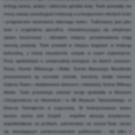
królują swetry, polary i ubłocone górskie buty. Teatr powstały nie
mocą ustawy powołującej instytucję a entuzjazmem młodych ludzi
i pragnieniem stworzenia własnego teatru. Traktowany jest jako
teatr o oryginalnej specyfice, charakteryzujący się odrębnym
stylem inscenizacji i „klimatem miejsca- przedstawienia mają
swoistą poetykę. Teatr powstał w miejscu bogatym w tradycję
kulturalną, z której nieustannie czerpie w swym repertuarze.
Poza spektaklami o uniwersalnej tematyce na dwóch scenach-
Dużej -Scenie Witkacego i Małej- Scenie Atanazego Bazakbala
prezentowane są rozmaite recitale, koncerty, działa również
Galeria Teatru i dedykowana dzieciom i młodzieży Scena Witkacy
Atelier. Teatr prezentuje również swoje spektakle w Muzeum
J.Kasprowicza na Harendzie i w filli Muzeum Tatrzańskiego- w
Dworze Tetmajerów w Łopusznej. W funkcjonowaniu teatru
bardzo ważny jest Zespół - wspólne decyzje artystyczne,
współdziałanie na próbach, partnerstwo na scenie.Teatr cieszy
się nieustającym zainteresowaniem publiczności - nie tylko z