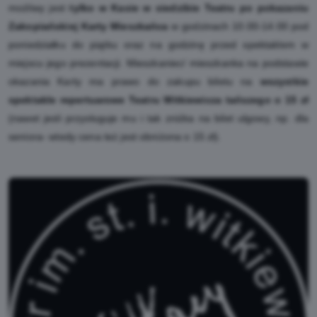
możliwy jest
tylko w Kasie w siedzibie Teatru po pokazaniu
Zakopiańskiej Karty Mieszkańca
w godzinach 10.00-14.00 pod
poniedziałku do piątku oraz na godzinę przed spektaklem w
miejscu jego prezentacji. Mieszkaniec/ mieszkanka na podstawie
okazania Karty ma prawo do zakupu biletu na
wszystkie
spektakle repertuarowe Teatru Witkiewicza tańszego o 15 zł
(nawet jesli przysługuje mu i tak zniżka na bilet ulgowy, np. dla
.
seniora- wtedy cena też jest obniżona o 15 zł)