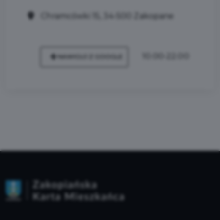
Chramcówki 15, 34-500 Zakopane
10.00-22.00
NAWIGUJ Z GOOGLE