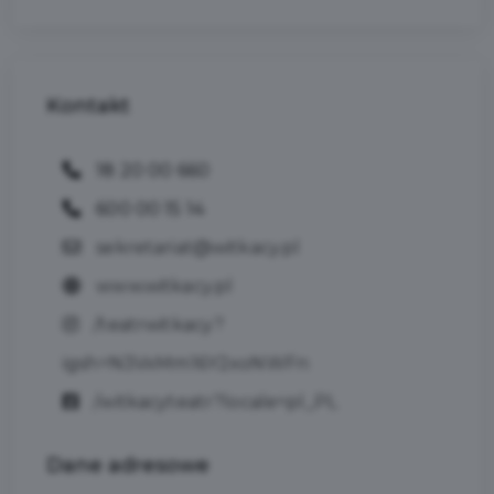
Kontakt
18 20 00 660
600 00 15 14
sekretariat@witkacy.pl
www.witkacy.pl
/teatrwitkacy?
igsh=N3VxMm16Y2xoNWFn
/witkacyteatr?locale=pl_PL
Dane
adresowe