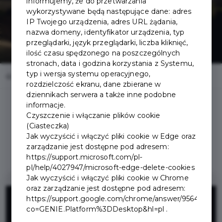
informujemy, że do przetwarzania
wykorzystywane będą następujące dane: adres
IP Twojego urządzenia, adres URL żądania,
nazwa domeny, identyfikator urządzenia, typ
przeglądarki, język przeglądarki, liczba kliknięć,
ilość czasu spędzonego na poszczególnych
stronach, data i godzina korzystania z Systemu,
typ i wersja systemu operacyjnego,
Home
Oferty
Teatr im. St. I. Witkiewicza
rozdzielczość ekranu, dane zbierane w
dziennikach serwera a także inne podobne
informacje.
Czyszczenie i włączanie plików cookie
(Ciasteczka)
Jak wyczyścić i włączyć pliki cookie w Edge oraz
Regulamin i warunki
zarządzanie jest dostępne pod adresem:
https://support.microsoft.com/pl-
pl/help/4027947/microsoft-edge-delete-cookies
Jak wyczyścić i włączyć pliki cookie w Chrome
oraz zarządzanie jest dostępne pod adresem:
15 zł
https://support.google.com/chrome/answer/95647?
co=GENIE.Platform%3DDesktop&hl=pl .