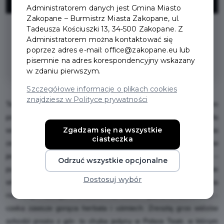
ZNIŻKI
Administratorem danych jest Gmina Miasto
Zakopane – Burmistrz Miasta Zakopane, ul.
Tadeusza Kościuszki 13, 34-500 Zakopane. Z
zniżka - 15 zł od biletu normalnego i
Administratorem można kontaktować się
ulgowego na wszystkie repertuarowe
poprzez adres e-mail: office@zakopane.eu lub
spektakle Teatru Witkiewicza
pisemnie na adres korespondencyjny wskazany
w zdaniu pierwszym.
Szczegółowe informacje o plikach cookies
znajdziesz w Polityce prywatności
Teatr imienia Stanisława Ignacego Witkiewicza w Zakopanem
powstał 24 lutego 1985 roku. To „Teatr – schronisko” dla
Zgadzam się na wszystkie
wszystkich ludzi odczuwających wciąż żywą potrzebę obcowania
ciasteczka
ze sztuką. To, co wyróżnia Teatr Witkacego, a dla jego twórców
jest najważniejsze - to bliski kontakt, spotkanie aktora z widzem –
Odrzuć wszystkie opcjonalne
publiczność traktowana jest jak mile oczekiwani i serdecznie
Dostosuj wybór
witani Goście, a każde przedstawienie to próba nawiązania
rozmowy - dialogu z widzami. Na Gości - jak to w schronisku -
czeka zawsze gorąca herbata i uśmiech. Zresztą gros widzów
schodzi prosto z gór- to chyba jedyny w Polsce Teatr, w którym