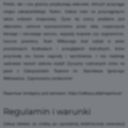
Polski, ale i zza granicy przybywają widzowie, których przyciąga
magia zakopiańskiego Teatru. Zależy nam na przyciągnięciu
także widowni miejscowej. Życie tej sceny poddane jest
własnemu rytmowi wyznaczonemu przez daty rozpoczęcia
letniego i zimowego sezonu, wyjazdy krajowe czy zagraniczne,
huczne premiery. Teatr Witkacego brał udział w wielu
prestiżowych festiwalach i przeglądach teatralnych, które
przyniosły mu liczne nagrody i wyróżnienia. I ma nadzieję
zadziwiać swoich widzów nadal! Życzymy cudownych snów na
jawie z Zakopiańskim Teatrem im. Stanisława Ignacego
Witkiewicza. Zapraszamy serdecznie!
Repertuar dostępny pod adresem:
https://witkacy.pl/pl/repertuar/
Regulamin i warunki
Zakup biletów ze zniżką po uprzedniej telefonicznej rezerwacji