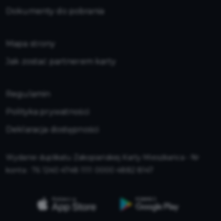
Dokumenty do pobrania
Mapa strony
Jak zostać partnerem karty
Regulamin
Polityka prywatności
Deklaracja dostępności
Wydanie duplikatu Zakopiańskiej Karty Mieszkańca - Nr
konta : 76 1240 4748 1111 0000 4882 8147