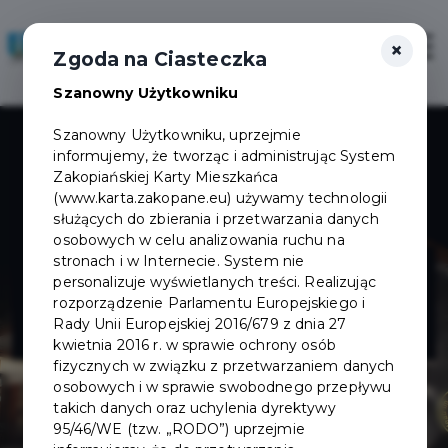
×
Zaloguj
Otwór
Zgoda na Ciasteczka
Szanowny Użytkowniku
Szanowny Użytkowniku, uprzejmie
informujemy, że tworząc i administrując System
Zakopiańskiej Karty Mieszkańca
(www.karta.zakopane.eu) używamy technologii
służących do zbierania i przetwarzania danych
osobowych w celu analizowania ruchu na
Teatr im. St. I.
stronach i w Internecie. System nie
personalizuje wyświetlanych treści. Realizując
rozporządzenie Parlamentu Europejskiego i
Witkiewicza
Rady Unii Europejskiej 2016/679 z dnia 27
kwietnia 2016 r. w sprawie ochrony osób
fizycznych w związku z przetwarzaniem danych
osobowych i w sprawie swobodnego przepływu
takich danych oraz uchylenia dyrektywy
95/46/WE (tzw. „RODO”) uprzejmie