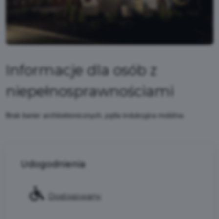
Informacje dla osób z
niepełnosprawnościami
Brak barier architektonicznych, pętla indukcyjna mobilna.
Udogodnienia
Dostosowany