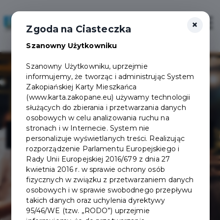
×
Zaloguj
Otwór
Zgoda na Ciasteczka
Szanowny Użytkowniku
Szanowny Użytkowniku, uprzejmie
informujemy, że tworząc i administrując System
Zakopiańskiej Karty Mieszkańca
(www.karta.zakopane.eu) używamy technologii
służących do zbierania i przetwarzania danych
osobowych w celu analizowania ruchu na
SPHINX
stronach i w Internecie. System nie
personalizuje wyświetlanych treści. Realizując
rozporządzenie Parlamentu Europejskiego i
Rady Unii Europejskiej 2016/679 z dnia 27
kwietnia 2016 r. w sprawie ochrony osób
fizycznych w związku z przetwarzaniem danych
osobowych i w sprawie swobodnego przepływu
takich danych oraz uchylenia dyrektywy
95/46/WE (tzw. „RODO”) uprzejmie