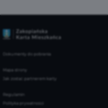
Dokumenty do pobrania
Mapa strony
Jak zostać partnerem karty
Regulamin
Polityka prywatności