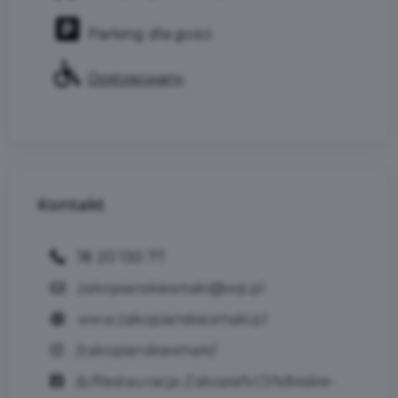
Parking dla gości
Dostosowany
Kontakt
18 20 130 77
zakopianskiesmaki@wp.pl
www.zakopianskiesmaki.pl
/zakopianskiesmaki/
/p/Restauracja-Zakopia%C5%84skie-