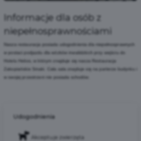
Informacje dla osób z
niepełnosprawnościami
Nasza restauracja posiada udogodnienia dla niepełnosprawnych
w postaci podjazdu dla wózków inwalidzkich przy wejściu do
Hotelu Helios, w którym znajduje się nasza Restauracja
Zakopiańskie Smaki. Cała sala znajduje się na parterze budynku i
w swojej przestrzeni nie posiada schodów.
Udogodnienia
Akceptuje zwierzęta