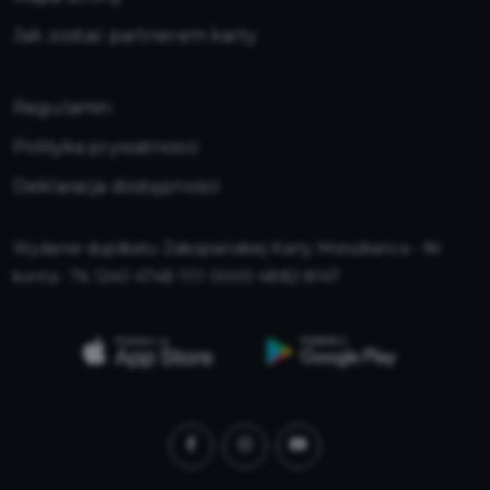
Jak zostać partnerem karty
Regulamin
Polityka prywatności
Deklaracja dostępności
Wydanie duplikatu Zakopiańskiej Karty Mieszkańca - Nr
konta : 76 1240 4748 1111 0000 4882 8147