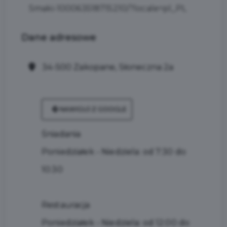
Smaki-100063518715210/?locale=pl_PL
Dane
adresowe
34-500 Zakopane, Słoneczna 2a
NAWIGUJ Z GOOGLE
Śniadania
Poniedziałek - Niedziela: od 7:30 do
10:30
Restauracja
Poniedziałek - Niedziela: od 12:00 do