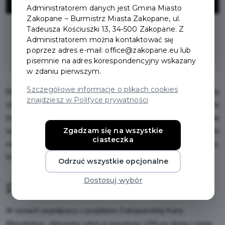
ZNIŻKI
Administratorem danych jest Gmina Miasto
Zakopane – Burmistrz Miasta Zakopane, ul.
Tadeusza Kościuszki 13, 34-500 Zakopane. Z
na całe menu (z wyłączeniem napojów
Administratorem można kontaktować się
alkoholowych i bezalkoholowych)
poprzez adres e-mail: office@zakopane.eu lub
pisemnie na adres korespondencyjny wskazany
w zdaniu pierwszym.
Szczegółowe informacje o plikach cookies
Restauracja Zakopiańskie Smaki to widokowa restauracja
znajdziesz w Polityce prywatności
znajdująca się na Dolnej Równi Krupowej. Miejsce łączące
tradycyjną kuchnię regionalną z nutą nowoczesności. Codziennie
Zgadzam się na wszystkie
serwujemy śniadania w formie bufetu. Zajmujemy się także
ciasteczka
organizacją imprez okolicznościowych takich jak chrzciny,
komunie, obiady okolicznościowe.
Odrzuć wszystkie opcjonalne
Dostosuj wybór
Regulamin i warunki
W ramach współpracy z projektem Zakopiańskiej Karty
Mieszkańca, oferujemy rabat w wysokości 10% na dania z karty,