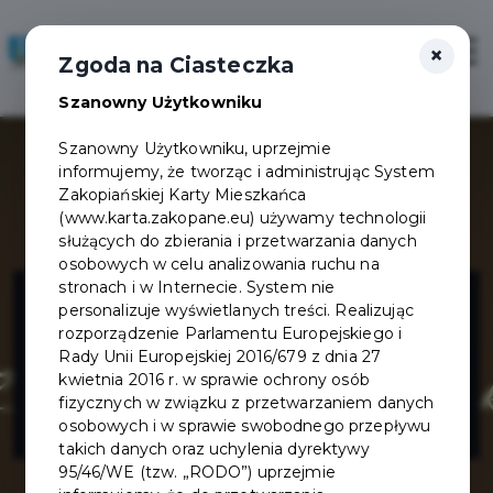
×
Zaloguj
Otwór
Zgoda na Ciasteczka
Szanowny Użytkowniku
Szanowny Użytkowniku, uprzejmie
informujemy, że tworząc i administrując System
Zakopiańskiej Karty Mieszkańca
(www.karta.zakopane.eu) używamy technologii
służących do zbierania i przetwarzania danych
osobowych w celu analizowania ruchu na
Restauracja
stronach i w Internecie. System nie
personalizuje wyświetlanych treści. Realizując
rozporządzenie Parlamentu Europejskiego i
Zakopiańskie
Rady Unii Europejskiej 2016/679 z dnia 27
kwietnia 2016 r. w sprawie ochrony osób
fizycznych w związku z przetwarzaniem danych
Smaki
osobowych i w sprawie swobodnego przepływu
takich danych oraz uchylenia dyrektywy
95/46/WE (tzw. „RODO”) uprzejmie