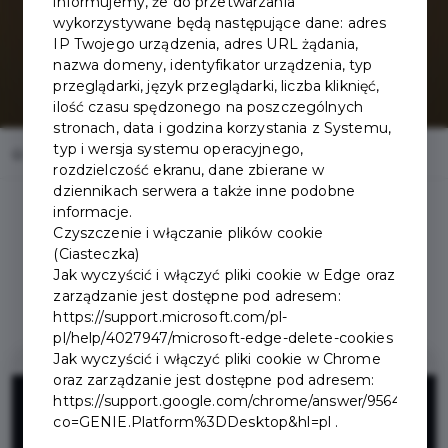
informujemy, że do przetwarzania
wykorzystywane będą następujące dane: adres
IP Twojego urządzenia, adres URL żądania,
nazwa domeny, identyfikator urządzenia, typ
przeglądarki, język przeglądarki, liczba kliknięć,
ilość czasu spędzonego na poszczególnych
stronach, data i godzina korzystania z Systemu,
typ i wersja systemu operacyjnego,
Home
Oferty
Restauracja Zakopiańskie Smaki
rozdzielczość ekranu, dane zbierane w
dziennikach serwera a także inne podobne
informacje.
Czyszczenie i włączanie plików cookie
(Ciasteczka)
Jak wyczyścić i włączyć pliki cookie w Edge oraz
Regulamin i warunki
zarządzanie jest dostępne pod adresem:
https://support.microsoft.com/pl-
pl/help/4027947/microsoft-edge-delete-cookies
Jak wyczyścić i włączyć pliki cookie w Chrome
oraz zarządzanie jest dostępne pod adresem:
10%
https://support.google.com/chrome/answer/95647?
co=GENIE.Platform%3DDesktop&hl=pl .