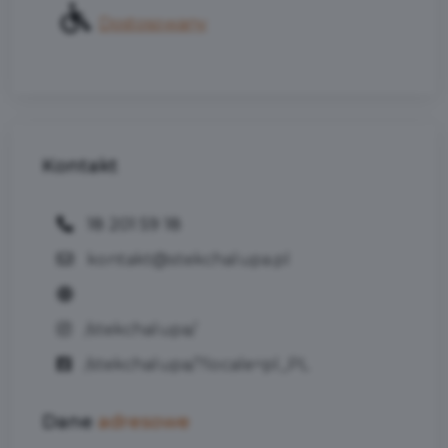
Dostosowany
Kontakt
18 201 59 18
kontakt@stekchalupa.pl
/stekchalupa/
/stekchalupa/?locale=pl_PL
Dane
adresowe