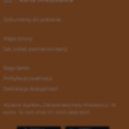
Dokumenty do pobrania
Mapa strony
Jak zostać partnerem karty
Regulamin
Polityka prywatności
Deklaracja dostępności
Wydanie duplikatu Zakopiańskiej Karty Mieszkańca - Nr
konta : 76 1240 4748 1111 0000 4882 8147