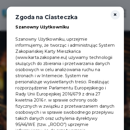
×
Zaloguj
Otwór
Zgoda na Ciasteczka
Szanowny Użytkowniku
Szanowny Użytkowniku, uprzejmie
informujemy, że tworząc i administrując System
Zakopiańskiej Karty Mieszkańca
(www.karta.zakopane.eu) używamy technologii
służących do zbierania i przetwarzania danych
osobowych w celu analizowania ruchu na
Restauracja
stronach i w Internecie. System nie
personalizuje wyświetlanych treści. Realizując
rozporządzenie Parlamentu Europejskiego i
Stek Chałupa
Rady Unii Europejskiej 2016/679 z dnia 27
kwietnia 2016 r. w sprawie ochrony osób
fizycznych w związku z przetwarzaniem danych
osobowych i w sprawie swobodnego przepływu
takich danych oraz uchylenia dyrektywy
95/46/WE (tzw. „RODO”) uprzejmie