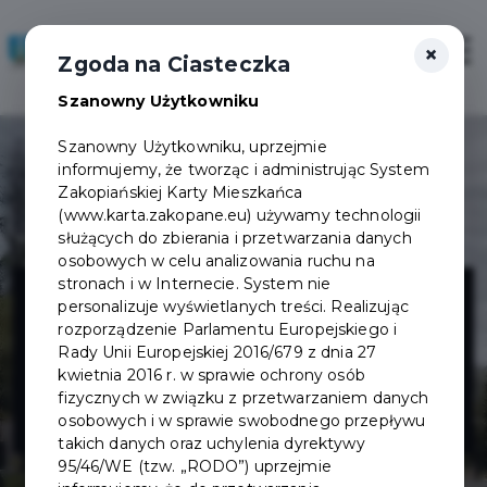
×
Zaloguj
Otwór
Zgoda na Ciasteczka
Szanowny Użytkowniku
Szanowny Użytkowniku, uprzejmie
informujemy, że tworząc i administrując System
Zakopiańskiej Karty Mieszkańca
(www.karta.zakopane.eu) używamy technologii
służących do zbierania i przetwarzania danych
osobowych w celu analizowania ruchu na
Restauracja
stronach i w Internecie. System nie
personalizuje wyświetlanych treści. Realizując
rozporządzenie Parlamentu Europejskiego i
Stara Papiernia
Rady Unii Europejskiej 2016/679 z dnia 27
kwietnia 2016 r. w sprawie ochrony osób
fizycznych w związku z przetwarzaniem danych
w EN Hotel
osobowych i w sprawie swobodnego przepływu
takich danych oraz uchylenia dyrektywy
95/46/WE (tzw. „RODO”) uprzejmie