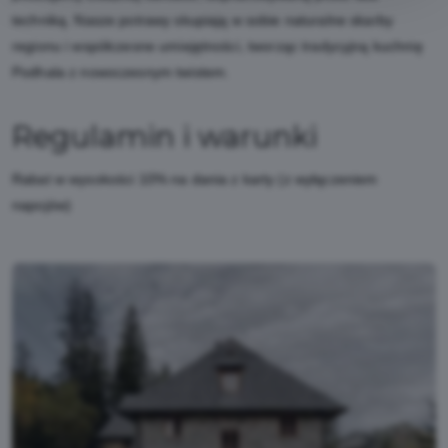
techniką. Nasze potrawy skupiają w sobie naturalne skarby
regionu i współczesne umiejętności, tworząc tradycyjną kuchnię
Podhala z nowoczesnym twistem.
Regulamin i warunki
Rabat w wysokości 10% na dania z karty (z wyłączeniem
napojów)