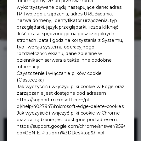
informujemy, że do przetwarzania
wykorzystywane będą następujące dane: adres
IP Twojego urządzenia, adres URL żądania,
nazwa domeny, identyfikator urządzenia, typ
przeglądarki, język przeglądarki, liczba kliknięć,
ilość czasu spędzonego na poszczególnych
stronach, data i godzina korzystania z Systemu,
typ i wersja systemu operacyjnego,
Home
Oferty
Restauracja Stara Papiernia w EN Hotel
rozdzielczość ekranu, dane zbierane w
dziennikach serwera a także inne podobne
informacje.
Czyszczenie i włączanie plików cookie
(Ciasteczka)
Jak wyczyścić i włączyć pliki cookie w Edge oraz
Regulamin i warunki
zarządzanie jest dostępne pod adresem:
https://support.microsoft.com/pl-
pl/help/4027947/microsoft-edge-delete-cookies
Jak wyczyścić i włączyć pliki cookie w Chrome
oraz zarządzanie jest dostępne pod adresem:
10%
https://support.google.com/chrome/answer/95647?
co=GENIE.Platform%3DDesktop&hl=pl .