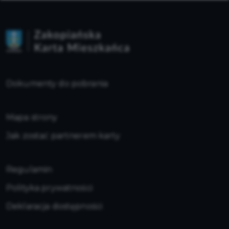
Dokumenty do pobrania
Mapa strony
Jak zostać partnerem karty
Regulamin
Polityka prywatności
Deklaracja dostępności