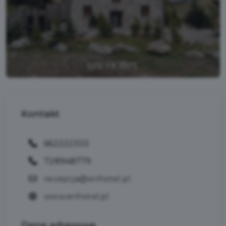
Kontakt
662222333
728948779
recepcja@enhotel.pl
www.enhotel.pl
Dane
adresowe