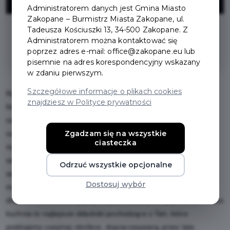
ZNIŻKI
Administratorem danych jest Gmina Miasto
Zakopane – Burmistrz Miasta Zakopane, ul.
Tadeusza Kościuszki 13, 34-500 Zakopane. Z
na dania z karty (z wyłączeniem
Administratorem można kontaktować się
napojów)
poprzez adres e-mail: office@zakopane.eu lub
pisemnie na adres korespondencyjny wskazany
w zdaniu pierwszym.
Szczegółowe informacje o plikach cookies
Restauracja Stara Papiernia w EN Hotel. Nasza kuchnia to neo
znajdziesz w Polityce prywatności
fine dining – w wydaniu przytulnym, nieprzerysowanym i bliskim
naturze. W naszych potrawach pierwsze skrzypce grają
Zgadzam się na wszystkie
najwyższej jakości produkty pochodzące z miejsc oddalonych
ciasteczka
maksymalnie o 100 kilometrów od naszego siedliska. Naszym
sekretem jest prostota – robimy wszystko, co w naszej mocy, by
Odrzuć wszystkie opcjonalne
wyeksponować doskonałość produktu – w naszych daniach nie
Dostosuj wybór
ma niczego zbędnego. Podobnie jak EN Hotel to najlepsze
drewno i kamień, a my jedynie podkreślamy ich piękno, tak nasza
kuchnia to najlepsze składniki pochodzące z Tatr, które
poddajemy uważnej obróbce, dopracowywaną przez lata