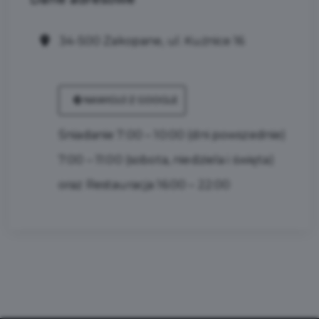
34-500 Zakopane, ul. Kuźnice 16
NAWIGUJ Z GOOGLE
Śniadanie 7:00 – 10:00 (dni powszednie)
7:00 – 11:00 (sobota, niedziela i święta)
oraz Restauracja 16:00 – 22:00