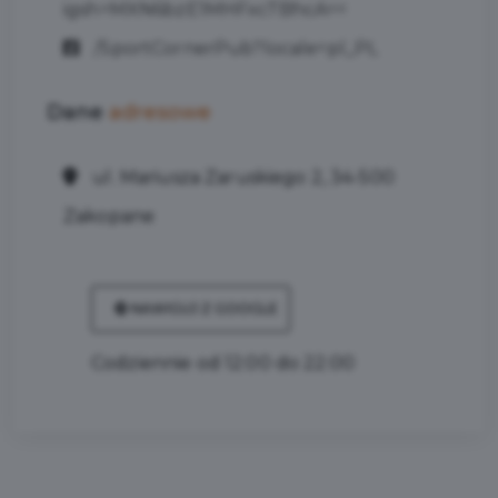
igsh=MXN6bzE1MHFxcTBhcA==
/SportCornerPub?locale=pl_PL
Dane
adresowe
ul. Mariusza Zaruskiego 2, 34-500
Zakopane
NAWIGUJ Z GOOGLE
Codziennie od 12:00 do 22:00