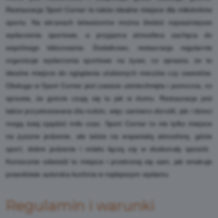
Restauracja Sport Corner to także idealne miejsce dla miłośników
sportu. Na ekranach telewizorów można śledzić najważniejsze
wydarzenia sportowe, a przyjazna atmosfera zachęca do
wspólnego kibicowania. Dodatkowo, restauracja regularnie
organizuje wydarzenia sportowe na żywo, co sprawia, że to
idealne miejsce do oglądania ulubionych meczów czy zawodów.
Obsługa w Sport Corner jest zawsze uśmiechnięta i pomocna, co
sprawia, że goście czują się tu jak w domu. Restauracja jest
także przystosowana dla rodzin, więc zarówno dorośli, jak i dzieci
mogą tutaj spędzić miło czas. Sport Corner to nie tylko miejsce
na pyszne jedzenie, ale także na wspaniałą atmosferę, gdzie
sport, dobre jedzenie i relaks łączą się w doskonały sposób.
Koniecznie odwiedź to miejsce i przekonaj się sam, jak smakuje
prawdziwie autorska kuchnia w najlepszym wydaniu
Regulamin i warunki