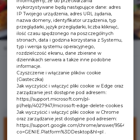
informujemy, że do przetwarzania
wykorzystywane będą następujące dane: adres
IP Twojego urządzenia, adres URL żądania,
nazwa domeny, identyfikator urządzenia, typ
przeglądarki, język przeglądarki, liczba kliknięć,
ilość czasu spędzonego na poszczególnych
stronach, data i godzina korzystania z Systemu,
typ i wersja systemu operacyjnego,
Home
Oferty
Restauracja Sport Corner
rozdzielczość ekranu, dane zbierane w
dziennikach serwera a także inne podobne
informacje.
Czyszczenie i włączanie plików cookie
(Ciasteczka)
Jak wyczyścić i włączyć pliki cookie w Edge oraz
Regulamin i warunki
zarządzanie jest dostępne pod adresem:
https://support.microsoft.com/pl-
pl/help/4027947/microsoft-edge-delete-cookies
Jak wyczyścić i włączyć pliki cookie w Chrome
oraz zarządzanie jest dostępne pod adresem:
20%
https://support.google.com/chrome/answer/95647?
co=GENIE.Platform%3DDesktop&hl=pl .