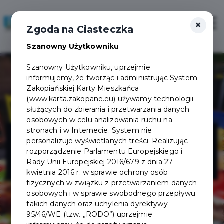
×
Zaloguj
Otwór
Zgoda na Ciasteczka
Szanowny Użytkowniku
Szanowny Użytkowniku, uprzejmie
informujemy, że tworząc i administrując System
Zakopiańskiej Karty Mieszkańca
(www.karta.zakopane.eu) używamy technologii
służących do zbierania i przetwarzania danych
osobowych w celu analizowania ruchu na
Restauracja
stronach i w Internecie. System nie
personalizuje wyświetlanych treści. Realizując
rozporządzenie Parlamentu Europejskiego i
Sport Corner
Rady Unii Europejskiej 2016/679 z dnia 27
kwietnia 2016 r. w sprawie ochrony osób
fizycznych w związku z przetwarzaniem danych
osobowych i w sprawie swobodnego przepływu
takich danych oraz uchylenia dyrektywy
95/46/WE (tzw. „RODO”) uprzejmie