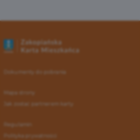
Dokumenty do pobrania
Mapa strony
Jak zostać partnerem karty
Regulamin
Polityka prywatności