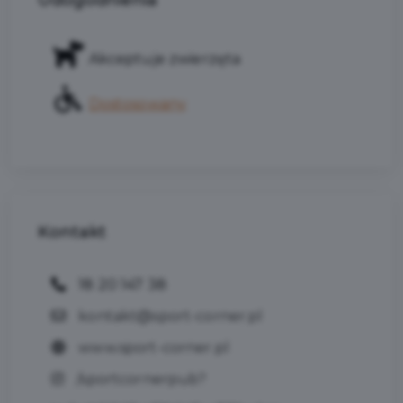
Udogodnienia
Akceptuje zwierzęta
Dostosowany
Kontakt
18 20 147 38
kontakt@sport-corner.pl
www.sport-corner.pl
/sportcornerpub?