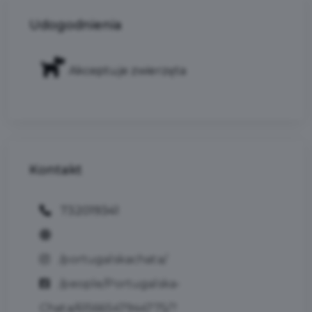
Udogodnienia
Akceptuje zwierzęta
Kontakt
732019341
/portugalskachata/
/people/Portugalska-
Chata/61566547944775/?