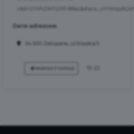
rdid=OYVhZWF201Fr88sc&share_url=https%3
Dane
adresowe
34-500 Zakopane, ul.Staszica 5
10-22
NAWIGUJ Z GOOGLE