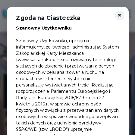
×
Zaloguj
Otwór
Zgoda na Ciasteczka
Szanowny Użytkowniku
Szanowny Użytkowniku, uprzejmie
informujemy, że tworząc i administrując System
Zakopiańskiej Karty Mieszkańca
(www.karta.zakopane.eu) używamy technologii
służących do zbierania i przetwarzania danych
osobowych w celu analizowania ruchu na
Portugalska
stronach i w Internecie. System nie
personalizuje wyświetlanych treści. Realizując
rozporządzenie Parlamentu Europejskiego i
Chata
Rady Unii Europejskiej 2016/679 z dnia 27
kwietnia 2016 r. w sprawie ochrony osób
fizycznych w związku z przetwarzaniem danych
osobowych i w sprawie swobodnego przepływu
takich danych oraz uchylenia dyrektywy
95/46/WE (tzw. „RODO”) uprzejmie