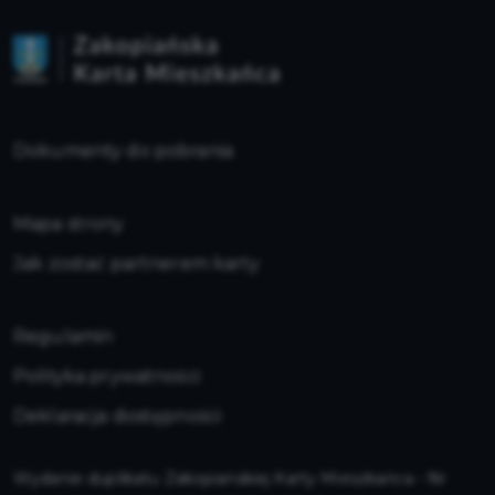
Dokumenty do pobrania
Mapa strony
Jak zostać partnerem karty
Regulamin
Polityka prywatności
Deklaracja dostępności
Wydanie duplikatu Zakopiańskiej Karty Mieszkańca - Nr