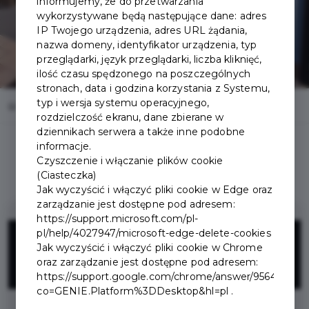
informujemy, że do przetwarzania
wykorzystywane będą następujące dane: adres
IP Twojego urządzenia, adres URL żądania,
nazwa domeny, identyfikator urządzenia, typ
przeglądarki, język przeglądarki, liczba kliknięć,
ilość czasu spędzonego na poszczególnych
stronach, data i godzina korzystania z Systemu,
typ i wersja systemu operacyjnego,
Home
Oferty
Portugalska Chata
rozdzielczość ekranu, dane zbierane w
dziennikach serwera a także inne podobne
informacje.
Czyszczenie i włączanie plików cookie
(Ciasteczka)
Jak wyczyścić i włączyć pliki cookie w Edge oraz
zarządzanie jest dostępne pod adresem:
https://support.microsoft.com/pl-
10%
pl/help/4027947/microsoft-edge-delete-cookies
Jak wyczyścić i włączyć pliki cookie w Chrome
oraz zarządzanie jest dostępne pod adresem:
ZNIŻKI
https://support.google.com/chrome/answer/95647?
co=GENIE.Platform%3DDesktop&hl=pl .