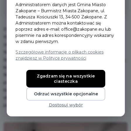
zniżka na menu winiarni
Administratorem danych jest Gmina Miasto
Zakopane – Burmistrz Miasta Zakopane, ul.
Tadeusza Kościuszki 13, 34-500 Zakopane. Z
Administratorem można kontaktować się
poprzez adres e-mail: office@zakopane.eu lub
Portugalska Chata – kawałek Portugalii pod Tatrami.
pisemnie na adres korespondencyjny wskazany
Kameralna winiarnia w spokojnej części Zakopanego,
w zdaniu pierwszym.
zaledwie 400 metrów od centrum miasta – z dala od
Szczegółowe informacje o plikach cookies
tłumów Krupówek, ale wystarczająco blisko, by do nas
znajdziesz w Polityce prywatności
łatwo dotrzeć. Serwujemy portugalskie wina, aromatyczną
kawę oraz świeże wypieki, w tym oryginalne Pastéis de
Nata. W naszej ofercie znajdziesz również autentyczne
Zgadzam się na wszystkie
ciasteczka
portugalskie tapas – idealne do podzielenia się przy
kieliszku wina. Wieczorami zapraszamy na wyjątkową
Odrzuć wszystkie opcjonalne
atmosferę przy muzyce, która przeniesie Cię prosto na
Dostosuj wybór
portugalskie uliczki.