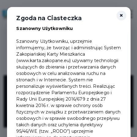
×
Zaloguj
Otwór
Zgoda na Ciasteczka
Szanowny Użytkowniku
Szanowny Użytkowniku, uprzejmie
informujemy, że tworząc i administrując System
Zakopiańskiej Karty Mieszkańca
(www.karta.zakopane.eu) używamy technologii
służących do zbierania i przetwarzania danych
osobowych w celu analizowania ruchu na
PARTY SZOP
stronach i w Internecie. System nie
personalizuje wyświetlanych treści. Realizując
rozporządzenie Parlamentu Europejskiego i
JOLANTA
Rady Unii Europejskiej 2016/679 z dnia 27
kwietnia 2016 r. w sprawie ochrony osób
fizycznych w związku z przetwarzaniem danych
RYCHTARCZYK
osobowych i w sprawie swobodnego przepływu
takich danych oraz uchylenia dyrektywy
95/46/WE (tzw. „RODO”) uprzejmie