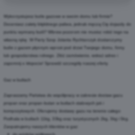
Wykorzystujesz butle gazowe w swoim domu lub firmie?
Doceniasz zalety błękitnego paliwa, jednak męczą Cię dojazdy do
punktu wymiany butli? Wbrew pozorom nie musisz robić tego na
własną rękę. W Party Szop Jolanta Rychtarczyk dostarczymy
butle z gazem płynnym wprost pod drzwi Twojego domu, firmy
lub gospodarstwa rolnego. Złóż zamówienie, wskaż adres i
zapomnij o kłopocie! Sprawdź szczegóły naszej oferty.
Gaz w butlach
Zapraszamy Państwa do współpracy w zakresie dostaw gazu
propan oraz propan-butan w butlach stalowych jak i
kompozytowych. Oferujemy dostawy gazu na terenie całego
Podhala w butlach 11kg, 33kg oraz turystycznych 2kg, 3kg i 5kg.
Zaopatrujemy naszych klientów w gaz:
do wózków widłowych,