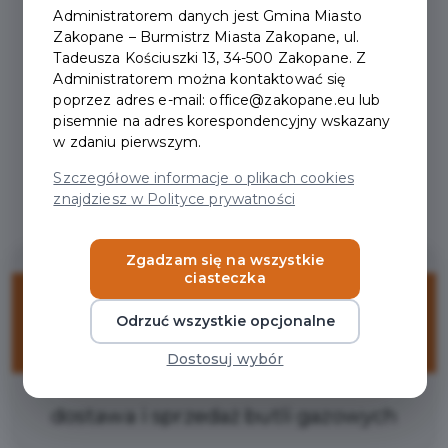
Administratorem danych jest Gmina Miasto
Zakopane – Burmistrz Miasta Zakopane, ul.
Tadeusza Kościuszki 13, 34-500 Zakopane. Z
Administratorem można kontaktować się
poprzez adres e-mail: office@zakopane.eu lub
pisemnie na adres korespondencyjny wskazany
w zdaniu pierwszym.
Szczegółowe informacje o plikach cookies
Regulamin i warunki
znajdziesz w Polityce prywatności
Zgadzam się na wszystkie
ciasteczka
10%
Odrzuć wszystkie opcjonalne
ZNIŻKI
Dostosuj wybór
dostawa i sprzedaż butli gazowych