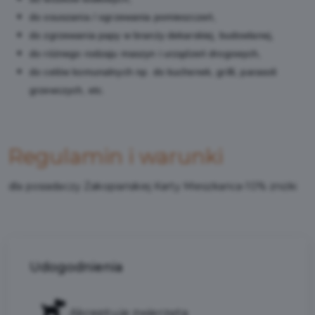
do osuszania / ogrzewania pomieszczeń,
do zgrzewania papy w branży dekarskiej, budowlanej,
do różnego rodzaju maszyn i urządzeń drogowych,
do celów komunalnych np. do kuchenek, grilli, parasoli
grzewczych, etc.
Regulamin i warunki
dla posiadaczy Zakopiańskiej Karty Mieszkańca-10% zniżki
Udogodnienia
Akceptuje zwierzęta