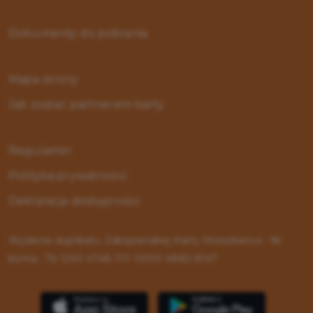
Dokumenty do pobrania
Mapa strony
Jak zostać partnerem karty
Regulamin
Polityka prywatności
Deklaracja dostępności
Wydanie duplikatu Zakopiańskiej Karty Mieszkańca - Nr
konta : 76 1240 4748 1111 0000 4882 8147