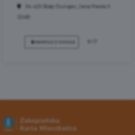
34-425 Biały Dunajec, Jana Pawła II
324B
9-17
NAWIGUJ Z GOOGLE