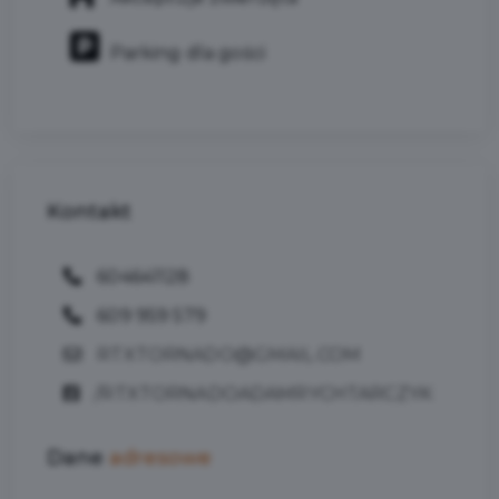
Parking dla gości
Kontakt
604641128
609 959 579
RTXTORNADO@GMAIL.COM
/RTXTORNADOADAMRYCHTARCZYK
Dane
adresowe