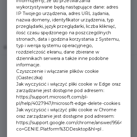
informujemy, że do przetwarzania
wykorzystywane będą następujące dane: adres
IP Twojego urządzenia, adres URL żądania,
nazwa domeny, identyfikator urządzenia, typ
przeglądarki, język przeglądarki, liczba kliknięć,
ilość czasu spędzonego na poszczególnych
stronach, data i godzina korzystania z Systemu,
typ i wersja systemu operacyjnego,
Home
Oferty
PARTY SZOP JOLANTA RYCHTARCZYK
rozdzielczość ekranu, dane zbierane w
dziennikach serwera a także inne podobne
informacje.
Czyszczenie i włączanie plików cookie
(Ciasteczka)
Jak wyczyścić i włączyć pliki cookie w Edge oraz
zarządzanie jest dostępne pod adresem:
https://support.microsoft.com/pl-
pl/help/4027947/microsoft-edge-delete-cookies
Jak wyczyścić i włączyć pliki cookie w Chrome
oraz zarządzanie jest dostępne pod adresem:
https://support.google.com/chrome/answer/95647?
co=GENIE.Platform%3DDesktop&hl=pl .