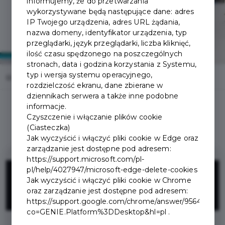
informujemy, że do przetwarzania
wykorzystywane będą następujące dane: adres
IP Twojego urządzenia, adres URL żądania,
nazwa domeny, identyfikator urządzenia, typ
przeglądarki, język przeglądarki, liczba kliknięć,
ilość czasu spędzonego na poszczególnych
stronach, data i godzina korzystania z Systemu,
typ i wersja systemu operacyjnego,
Home
Oferty
OtoNoclegi.pl
rozdzielczość ekranu, dane zbierane w
dziennikach serwera a także inne podobne
informacje.
Czyszczenie i włączanie plików cookie
(Ciasteczka)
Jak wyczyścić i włączyć pliki cookie w Edge oraz
zarządzanie jest dostępne pod adresem:
https://support.microsoft.com/pl-
15%
pl/help/4027947/microsoft-edge-delete-cookies
Jak wyczyścić i włączyć pliki cookie w Chrome
oraz zarządzanie jest dostępne pod adresem:
ZNIŻKI
https://support.google.com/chrome/answer/95647?
co=GENIE.Platform%3DDesktop&hl=pl .