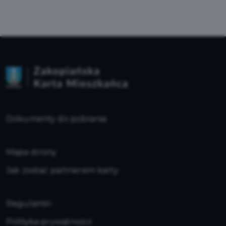
Dokumenty do pobrania
Mapa strony
Jak zostać partnerem karty
Regulamin
Polityka prywatności