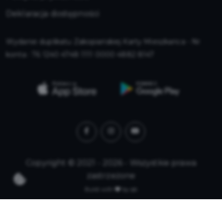
Deklaracja dostępności
Wydanie duplikatu Zakopiańskiej Karty Mieszkańca - Nr
konta : 76 1240 4748 1111 0000 4882 8147
Copyright © 2021 - 2026 - Wszystkie prawa
zastrzeżone
Build with
by qb