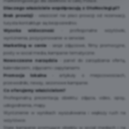
marketingowego dla obiektów w całej Polsce.
Dlaczego właściciele współpracują z OtoNoclegi.pl?
Brak prowizji
- właściciel nie płaci prowizji od rezerwacji,
turysta kontaktuje się bezpośrednio.
Wysoka widoczność
- profesjonalne wizytówki,
wyróżnienia, pozycjonowanie w serwisie.
Marketing w cenie
- sesje zdjęciowe, filmy promocyjne,
posty w social media, kampanie tematyczne.
Nowoczesne narzędzia
- panel do zarządzania ofertą,
kalendarzem, zdjęciami i zapytaniami.
Promocja lokalna
- artykuły o miejscowościach,
przewodniki, newsy, sezonowe kampanie.
Co oferujemy właścicielom?
Profesjonalną prezentację obiektu: zdjęcia, video, opisy,
udogodnienia, mapy.
Wyróżnienie w wynikach wyszukiwania i większy ruch na
wizytówce.
Stałe kampanie promujące obiekty w social mediach i na