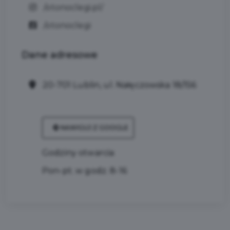
/otonoclegi.pl/
/otonoclegi
Dane
adresowe
20-701 Lublin, ul. Nałęczowska 18/156
NAWIGUJ Z GOOGLE
Godziny otwarcia
Pon-pt. w godz. 8-16