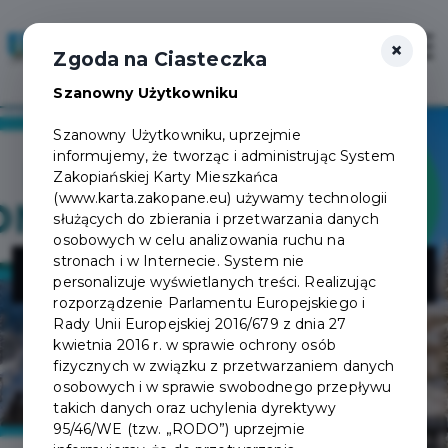
×
Zaloguj
Otwór
Zgoda na Ciasteczka
Szanowny Użytkowniku
Szanowny Użytkowniku, uprzejmie
informujemy, że tworząc i administrując System
Zakopiańskiej Karty Mieszkańca
(www.karta.zakopane.eu) używamy technologii
służących do zbierania i przetwarzania danych
osobowych w celu analizowania ruchu na
OtoNoclegi.pl
stronach i w Internecie. System nie
personalizuje wyświetlanych treści. Realizując
rozporządzenie Parlamentu Europejskiego i
Rady Unii Europejskiej 2016/679 z dnia 27
kwietnia 2016 r. w sprawie ochrony osób
fizycznych w związku z przetwarzaniem danych
osobowych i w sprawie swobodnego przepływu
takich danych oraz uchylenia dyrektywy
95/46/WE (tzw. „RODO”) uprzejmie