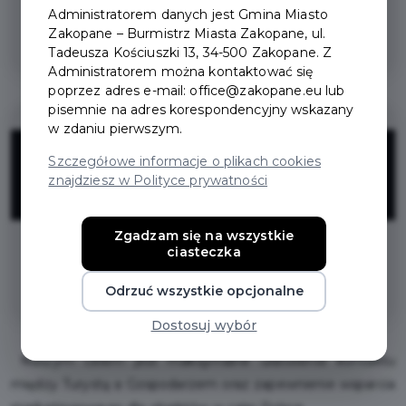
zniżka na Pierwszy 6 miesięczny
Administratorem danych jest Gmina Miasto
Zakopane – Burmistrz Miasta Zakopane, ul.
Abonament w otonoclegi.pl
Tadeusza Kościuszki 13, 34-500 Zakopane. Z
Administratorem można kontaktować się
poprzez adres e-mail: office@zakopane.eu lub
pisemnie na adres korespondencyjny wskazany
w zdaniu pierwszym.
20%
Szczegółowe informacje o plikach cookies
znajdziesz w Polityce prywatności
ZNIŻKI
Zgadzam się na wszystkie
ciasteczka
zniżka na Pierwszy 12 miesięczny
Abonament w otonoclegi.pl
Odrzuć wszystkie opcjonalne
Dostosuj wybór
Naszym celem jest maksymalne ułatwienie kontaktu
między Turystą a Gospodarzem oraz zapewnienie wsparcia