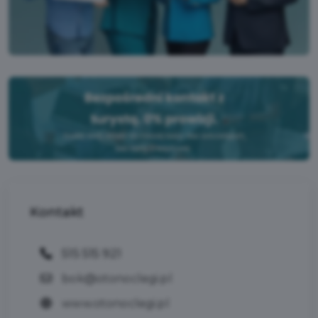
Kontakt
515 515 921
bok@otonoclegi.pl
www.otonoclegi.pl