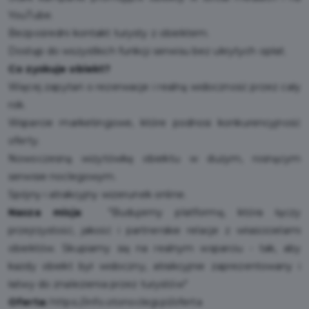
YouTube.
Bezpośredni kontakt turysty z obiektem.
Dostęp do wszystkich funkcji serwisu bez ukrytych opłat.
Co zyskuje obiekt?
Więcej zapytań o rezerwacje i realną widoczność przez cały
rok.
Wsparcie marketingowe, które podnosi konkurencyjność
oferty.
Nowoczesną wizytówkę obiektu w dużym, rosnącym
serwisie noclegowym.
Spójny i atrakcyjny wizerunek online.
Nasza misja
: "Budujemy platformę, która łączy
przejrzystość, jakość i partnerskie relacje z właścicielami
obiektów. Skupiamy się na realnym wsparciu - tak, aby
każdy obiekt był widoczny, atrakcyjnie zaprezentowany i
łatwy do znalezienia przez turystów"
Oferta:
https://info.otonoclegi.pl/oferta