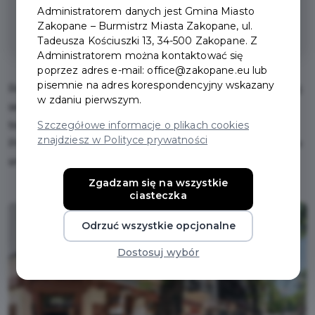
Zniżka dla posiadaczy Zakopiańskiej
Administratorem danych jest Gmina Miasto
Zakopane – Burmistrz Miasta Zakopane, ul.
Karty Mieszkańca
Tadeusza Kościuszki 13, 34-500 Zakopane. Z
Administratorem można kontaktować się
poprzez adres e-mail: office@zakopane.eu lub
pisemnie na adres korespondencyjny wskazany
Restauracja w samym sercu kultowych Krupówek, w której
w zdaniu pierwszym.
serwuje się gościom dania sporządzane według
Szczegółowe informacje o plikach cookies
tradycyjnych receptur kuchni podhalańskiej i staropolskiej.
znajdziesz w Polityce prywatności
Przytulne wnętrze zachęci do swobodnego, nieśpiesznego
smakowania.
Zgadzam się na wszystkie
ciasteczka
Odrzuć wszystkie opcjonalne
Dostosuj wybór