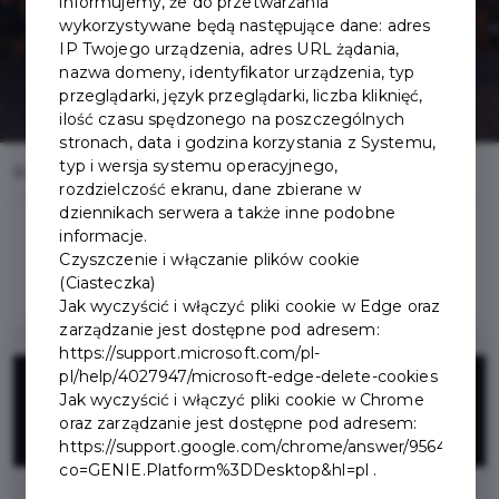
informujemy, że do przetwarzania
wykorzystywane będą następujące dane: adres
IP Twojego urządzenia, adres URL żądania,
nazwa domeny, identyfikator urządzenia, typ
przeglądarki, język przeglądarki, liczba kliknięć,
ilość czasu spędzonego na poszczególnych
stronach, data i godzina korzystania z Systemu,
typ i wersja systemu operacyjnego,
Home
Oferty
Karczma Zapiecek
rozdzielczość ekranu, dane zbierane w
dziennikach serwera a także inne podobne
informacje.
Czyszczenie i włączanie plików cookie
(Ciasteczka)
Jak wyczyścić i włączyć pliki cookie w Edge oraz
zarządzanie jest dostępne pod adresem:
https://support.microsoft.com/pl-
10%
pl/help/4027947/microsoft-edge-delete-cookies
Jak wyczyścić i włączyć pliki cookie w Chrome
oraz zarządzanie jest dostępne pod adresem:
ZNIŻKI
https://support.google.com/chrome/answer/95647?
co=GENIE.Platform%3DDesktop&hl=pl .