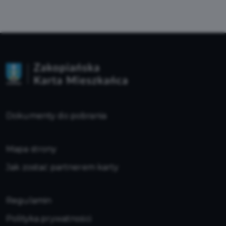
Dokumenty do pobrania
Mapa strony
Jak zostać partnerem karty
Regulamin
Polityka prywatności