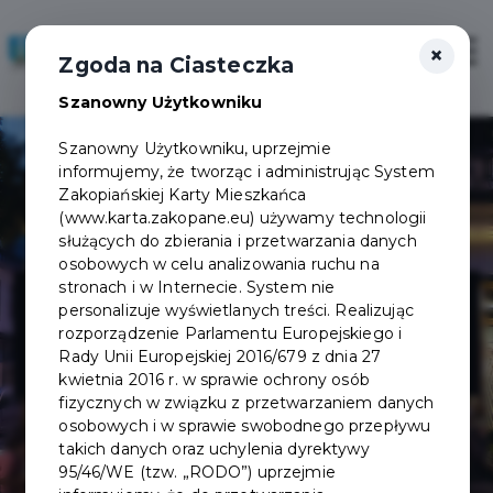
×
Zaloguj
Otwór
Zgoda na Ciasteczka
Szanowny Użytkowniku
Szanowny Użytkowniku, uprzejmie
informujemy, że tworząc i administrując System
Zakopiańskiej Karty Mieszkańca
(www.karta.zakopane.eu) używamy technologii
służących do zbierania i przetwarzania danych
osobowych w celu analizowania ruchu na
Karczma
stronach i w Internecie. System nie
personalizuje wyświetlanych treści. Realizując
rozporządzenie Parlamentu Europejskiego i
Zapiecek
Rady Unii Europejskiej 2016/679 z dnia 27
kwietnia 2016 r. w sprawie ochrony osób
fizycznych w związku z przetwarzaniem danych
osobowych i w sprawie swobodnego przepływu
takich danych oraz uchylenia dyrektywy
95/46/WE (tzw. „RODO”) uprzejmie