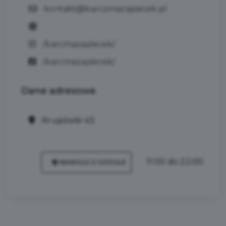
kontakt@karczmazapiecek.pl
/karcmazapiecek/
/karcmazapiecek/
Dane
adresowe
Krupówki 43
11:00 do 22:00
NAWIGUJ Z GOOGLE