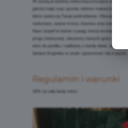
W naszej przytulnej restauracji poczujesz się jak w 
jakości mąki oraz ręcznie robione makarony przenios
które zaskoczą Twoje podniebienie. Oferujemy boga
carbonara, owoce morza, tiramisu oraz szeroki wyb
Nasz zespół to ludzie z pasją, którzy kochają dzie
progu restauracji, otaczamy naszych gości ciepłem 
wino do posiłku i zadbamy o każdy detal, aby Twoja
Italiano Kryjówka tu smak i gościnność idą w parze
Regulamin i warunki
10% na całą kartę menu