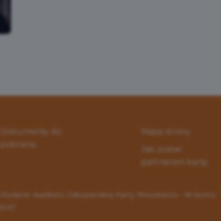
Dokumenty do
Mapa strony
pobrania
Jak zostać
partnerem karty
Wydanie duplikatu Zakopiańskiej Karty Mieszkańca - Nr konta 
8147