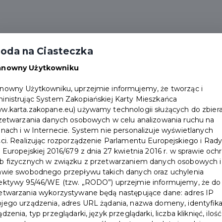
alności
Partnerzy
Pakiety
Duplikat karty
oda na Ciasteczka
Punkty obsługi
Załóż konto
anowny Użytkowniku
nowny Użytkowniku, uprzejmie informujemy, że tworząc i
inistrując System Zakopiańskiej Karty Mieszkańca
w.karta.zakopane.eu) używamy technologii służących do zbiera
rzetwarzania danych osobowych w celu analizowania ruchu na
onach i w Internecie. System nie personalizuje wyświetlanych
ści. Realizując rozporządzenie Parlamentu Europejskiego i Rad
i Europejskiej 2016/679 z dnia 27 kwietnia 2016 r. w sprawie och
liano
b fizycznych w związku z przetwarzaniem danych osobowych i
awie swobodnego przepływu takich danych oraz uchylenia
ektywy 95/46/WE (tzw. „RODO”) uprzejmie informujemy, że do
etwarzania wykorzystywane będą następujące dane: adres IP
jego urządzenia, adres URL żądania, nazwa domeny, identyfika
ądzenia, typ przeglądarki, język przeglądarki, liczba kliknięć, ilość