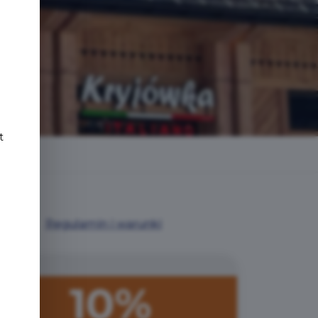
e
t
Regulamin i warunki
10%