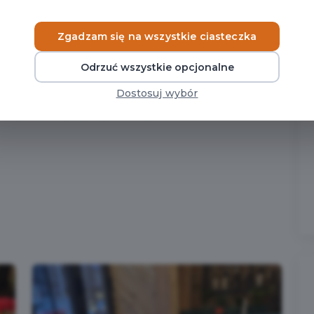
sercu Toskanii – aromat świeżych ziół, pizza z najlepszej
ą Cię do słonecznej Italii. Wykwintne przystawki i desery,
Zgadzam się na wszystkie ciasteczka
te menu pełne klasycznych włoskich dań, takich jak lasagne,
ór włoskich win, nalewek.
Odrzuć wszystkie opcjonalne
lić się włoską kulturą i smakiem. Od momentu przekroczenia
Dostosuj wybór
i życzliwością. Doradzimy przy wyborze dań, polecimy idealne
 wizyta była czystą przyjemnością.
.