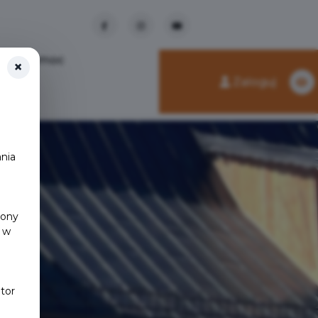
Pomoc
×
Zaloguj
nia
y
rony
 w
tor