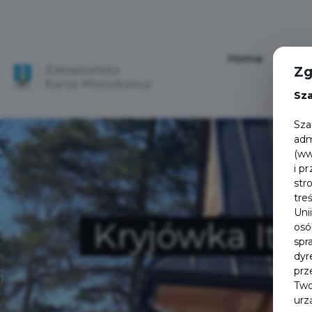
Home
Aktu
Zg
Sz
Sza
adm
(ww
i p
str
tre
Uni
Kryjówka Ita
osó
spr
dyr
prz
Two
urz