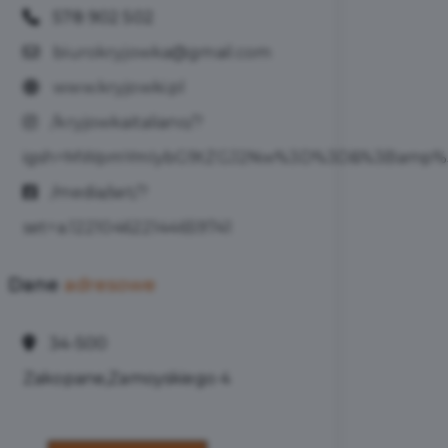
578 902 502
biurokryjowka@gmail.com
www.kryjowki.pl
/kryjowkaitaliano/?
igsh=MWpmYmIybG9tZGJ2Nw%3D%3D&%3Bamp%3
/media/set/?
set=a.122104622144659741
Dane
adresowe
34-500
Zakopane,Zamoyskiego 4