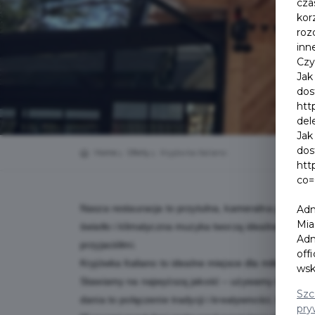
cza
kor
roz
inn
Czy
Jak
dos
htt
del
Jak
dos
Home
Oferty
Kryjówka Italiano
htt
co=
Nasza restauracja to przytulna, kameralna przestr
Adm
Mia
światło i klimatyczna muzyka tworzą idealne miejsc
Adm
przyjaciółmi.
off
Kryjówka Italiano to idealne miejsce dla miłośnikó
wsk
Stawiamy na najwyższą jakość – używamy świeżych 
Szc
dania to połączenie tradycji i kreatywności, które
pry