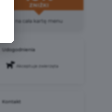
ZNIŻKI
na cała kartę menu
Udogodnienia
Akceptuje zwierzęta
Kontakt