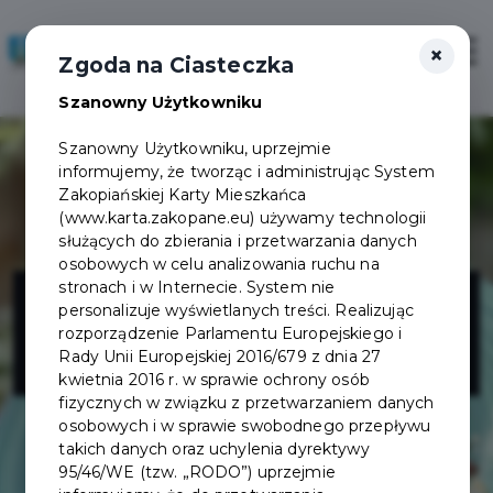
×
Zaloguj
Otwór
Zgoda na Ciasteczka
Szanowny Użytkowniku
Szanowny Użytkowniku, uprzejmie
informujemy, że tworząc i administrując System
Zakopiańskiej Karty Mieszkańca
(www.karta.zakopane.eu) używamy technologii
służących do zbierania i przetwarzania danych
osobowych w celu analizowania ruchu na
Kawiarnia
stronach i w Internecie. System nie
personalizuje wyświetlanych treści. Realizując
rozporządzenie Parlamentu Europejskiego i
Filiżanki
Rady Unii Europejskiej 2016/679 z dnia 27
kwietnia 2016 r. w sprawie ochrony osób
fizycznych w związku z przetwarzaniem danych
osobowych i w sprawie swobodnego przepływu
takich danych oraz uchylenia dyrektywy
95/46/WE (tzw. „RODO”) uprzejmie