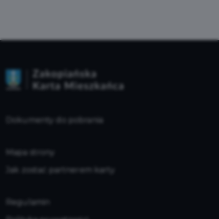
Dokumenty do pobrania
Mapa strony
Jak zostać partnerem karty
Regulamin