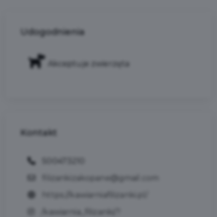
Udogodnienia
Akceptuje zwierzęta
Kontakt
500473210
filizankizakopane@gmail.com
https://kawiarniafilizanki.pl/
/kawiarnia_filizanki/?