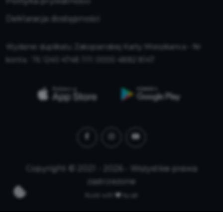
Polityka prywatności
Deklaracja dostępności
Wydanie duplikatu Zakopiańskiej Karty Mieszkańca - Nr
konta : 76 1240 4748 1111 0000 4882 8147
Copyright © 2021 - 2026 - Wszystkie prawa
zastrzeżone
Build with
by qb