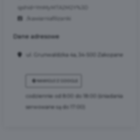
igshid=YmMyMTA2M2Y%3D
/kawiarniafilizanki
Dane
adresowe
ul. Grunwaldzka 4a, 34-500 Zakopane
NAWIGUJ Z GOOGLE
codziennie od 8:00 do 18:00 (śniadania
serwowane są do 17:00)