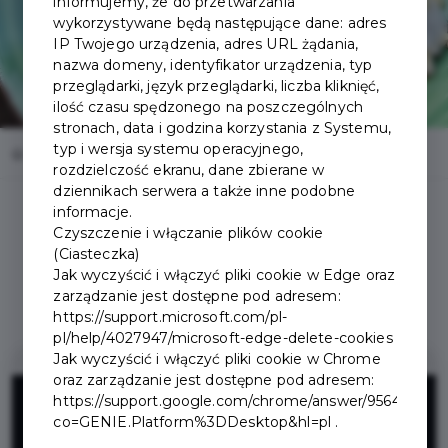
informujemy, że do przetwarzania
wykorzystywane będą następujące dane: adres
IP Twojego urządzenia, adres URL żądania,
nazwa domeny, identyfikator urządzenia, typ
przeglądarki, język przeglądarki, liczba kliknięć,
ilość czasu spędzonego na poszczególnych
stronach, data i godzina korzystania z Systemu,
typ i wersja systemu operacyjnego,
Home
Oferty
Kawiarnia Filiżanki
rozdzielczość ekranu, dane zbierane w
dziennikach serwera a także inne podobne
informacje.
Czyszczenie i włączanie plików cookie
(Ciasteczka)
Jak wyczyścić i włączyć pliki cookie w Edge oraz
Regulamin i warunki
zarządzanie jest dostępne pod adresem:
https://support.microsoft.com/pl-
pl/help/4027947/microsoft-edge-delete-cookies
Jak wyczyścić i włączyć pliki cookie w Chrome
oraz zarządzanie jest dostępne pod adresem:
10%
https://support.google.com/chrome/answer/95647?
co=GENIE.Platform%3DDesktop&hl=pl .