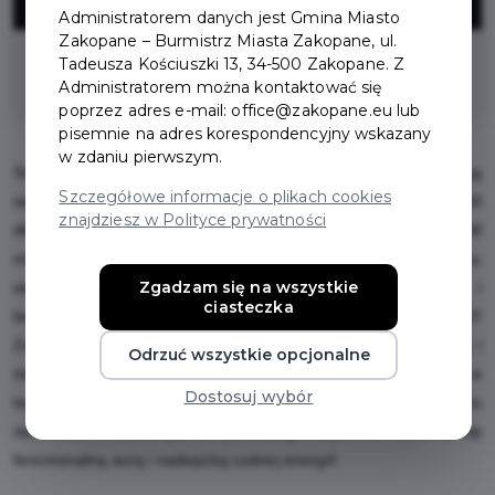
ZNIŻKI
Administratorem danych jest Gmina Miasto
Zakopane – Burmistrz Miasta Zakopane, ul.
Tadeusza Kościuszki 13, 34-500 Zakopane. Z
na całe menu
Administratorem można kontaktować się
poprzez adres e-mail: office@zakopane.eu lub
pisemnie na adres korespondencyjny wskazany
w zdaniu pierwszym.
Śniadania PRZEZ CAŁY DZIEŃ Bo nasze poranki rozpoczynają
Szczegółowe informacje o plikach cookies
się o różnych godzinach! Dlatego codziennie od 8:00 do 17:00
znajdziesz w Polityce prywatności
dbamy o Wasze szczęśliwe żołądki i zachwycone podniebienia! W
menu znajdziecie obłędnie pyszne propozycje dla mięsożerców,
Zgadzam się na wszystkie
wegetarian, wegan oraz osób na diecie bezglutenowej i
ciasteczka
bezcukrowej. Przemiło i kameralnie, BO KOCHAMY LUDZI!
Zadbałyśmy nie tylko o doskonałe jedzenie, fantastyczną kawę i
Odrzuć wszystkie opcjonalne
świetny wybór herbat, ale również o przepiękne, dopracowane w
Dostosuj wybór
każdym detalu wnętrza. Obiecujemy, że poczujecie się tu
swobodnie i dobrze już od pierwszego wejrzenia. Dzielimy się
fenomenalną aurą i nadwyżką cudnej energii!