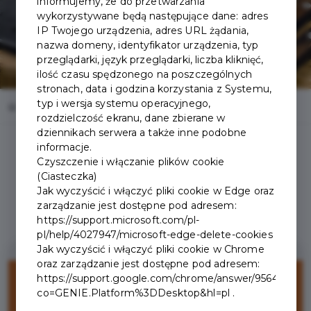
informujemy, że do przetwarzania
wykorzystywane będą następujące dane: adres
IP Twojego urządzenia, adres URL żądania,
nazwa domeny, identyfikator urządzenia, typ
przeglądarki, język przeglądarki, liczba kliknięć,
ilość czasu spędzonego na poszczególnych
stronach, data i godzina korzystania z Systemu,
typ i wersja systemu operacyjnego,
Home
Oferty
Karczma Chata Zbójnicka
rozdzielczość ekranu, dane zbierane w
dziennikach serwera a także inne podobne
informacje.
Czyszczenie i włączanie plików cookie
(Ciasteczka)
Jak wyczyścić i włączyć pliki cookie w Edge oraz
Regulamin i warunki
zarządzanie jest dostępne pod adresem:
https://support.microsoft.com/pl-
pl/help/4027947/microsoft-edge-delete-cookies
Jak wyczyścić i włączyć pliki cookie w Chrome
oraz zarządzanie jest dostępne pod adresem:
10%
https://support.google.com/chrome/answer/95647?
co=GENIE.Platform%3DDesktop&hl=pl .