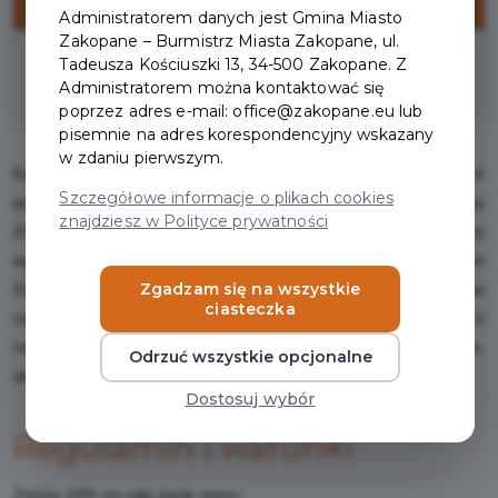
ZNIŻKI
Administratorem danych jest Gmina Miasto
Zakopane – Burmistrz Miasta Zakopane, ul.
Tadeusza Kościuszki 13, 34-500 Zakopane. Z
na całą kartę menu
Administratorem można kontaktować się
poprzez adres e-mail: office@zakopane.eu lub
pisemnie na adres korespondencyjny wskazany
w zdaniu pierwszym.
Karczma Chata Zbójnicka i jej nietuzinkowe położenie sprawi, iż
Szczegółowe informacje o plikach cookies
poczujesz prawdziwą magię tego miejsca. Położona przy Termy
znajdziesz w Polityce prywatności
Zakopiańskie, na wzgórzu, w lesie wśród śpiewu ptaków tworzy
wyjątkowy klimat. Będąc u nas, jesteście Państwo w centrum
Zgadzam się na wszystkie
Zakopanego, a jednak z dala od zgiełku miasta. Idąc do nas
ciasteczka
czujesz zapach lasu i klimat prawdziwego góralskiego szałasu. U
nas można spędzić wyjątkowe chwile w szczególnej atmosferze,
Odrzuć wszystkie opcjonalne
słuchając góralskiej muzyki w harmonii z otaczającą przyrodą.
Dostosuj wybór
Regulamin i warunki
Zniżka 10% na całą kartę menu.