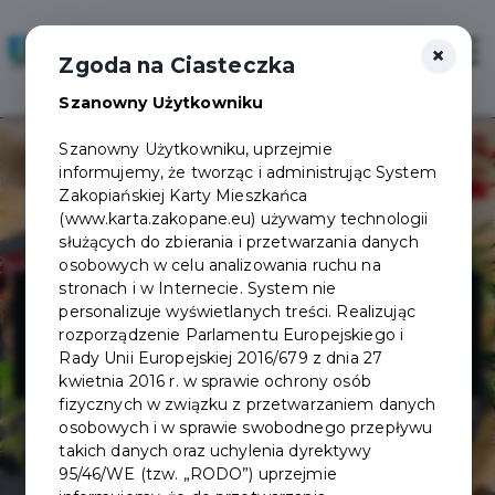
×
Zaloguj
Otwór
Zgoda na Ciasteczka
Szanowny Użytkowniku
Szanowny Użytkowniku, uprzejmie
informujemy, że tworząc i administrując System
Zakopiańskiej Karty Mieszkańca
(www.karta.zakopane.eu) używamy technologii
służących do zbierania i przetwarzania danych
osobowych w celu analizowania ruchu na
Karczma Chata
stronach i w Internecie. System nie
personalizuje wyświetlanych treści. Realizując
rozporządzenie Parlamentu Europejskiego i
Zbójnicka
Rady Unii Europejskiej 2016/679 z dnia 27
kwietnia 2016 r. w sprawie ochrony osób
fizycznych w związku z przetwarzaniem danych
osobowych i w sprawie swobodnego przepływu
takich danych oraz uchylenia dyrektywy
95/46/WE (tzw. „RODO”) uprzejmie