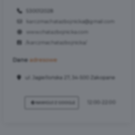
530012028
karczmachatazbojnicka@gmail.com
www.chatazbojnicka.com
/karczmachatazbojnicka/
Dane
adresowe
ul. Jagiellońska 27, 34-500 Zakopane
12:00-22:00
NAWIGUJ Z GOOGLE