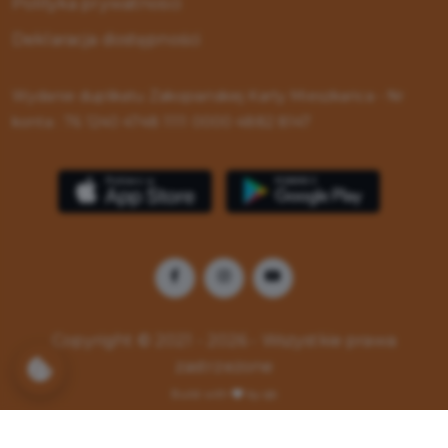
Polityka prywatności
Deklaracja dostępności
Wydanie duplikatu Zakopiańskiej Karty Mieszkańca - Nr
konta : 76 1240 4748 1111 0000 4882 8147
Copyright © 2021 - 2026 - Wszystkie prawa
zastrzeżone
Build with
by qb