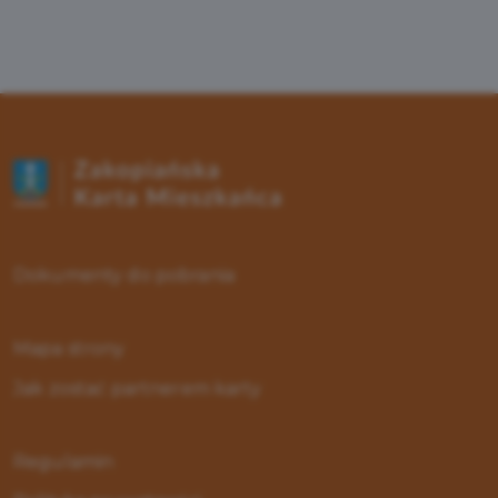
Dokumenty do pobrania
Mapa strony
Jak zostać partnerem karty
Regulamin