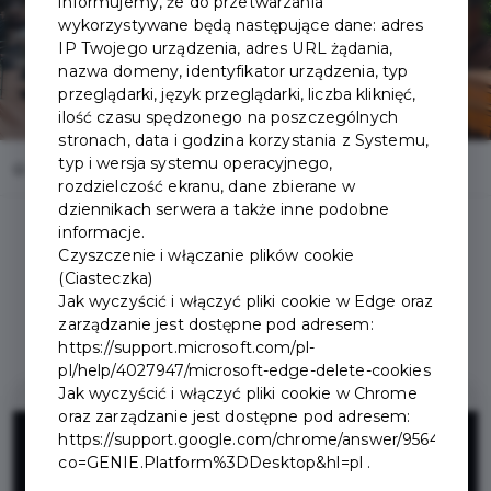
informujemy, że do przetwarzania
wykorzystywane będą następujące dane: adres
IP Twojego urządzenia, adres URL żądania,
nazwa domeny, identyfikator urządzenia, typ
przeglądarki, język przeglądarki, liczba kliknięć,
ilość czasu spędzonego na poszczególnych
stronach, data i godzina korzystania z Systemu,
typ i wersja systemu operacyjnego,
Home
Oferty
Hotel Belvedere Resort & SPA
rozdzielczość ekranu, dane zbierane w
dziennikach serwera a także inne podobne
informacje.
Czyszczenie i włączanie plików cookie
(Ciasteczka)
Jak wyczyścić i włączyć pliki cookie w Edge oraz
Regulamin i warunki
zarządzanie jest dostępne pod adresem:
https://support.microsoft.com/pl-
pl/help/4027947/microsoft-edge-delete-cookies
Jak wyczyścić i włączyć pliki cookie w Chrome
oraz zarządzanie jest dostępne pod adresem:
20%
https://support.google.com/chrome/answer/95647?
co=GENIE.Platform%3DDesktop&hl=pl .