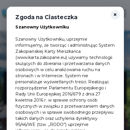
×
Zaloguj
Otwór
Zgoda na Ciasteczka
Szanowny Użytkowniku
Szanowny Użytkowniku, uprzejmie
informujemy, że tworząc i administrując System
Zakopiańskiej Karty Mieszkańca
(www.karta.zakopane.eu) używamy technologii
służących do zbierania i przetwarzania danych
osobowych w celu analizowania ruchu na
Hotel Belvedere
stronach i w Internecie. System nie
personalizuje wyświetlanych treści. Realizując
rozporządzenie Parlamentu Europejskiego i
Resort & SPA
Rady Unii Europejskiej 2016/679 z dnia 27
kwietnia 2016 r. w sprawie ochrony osób
fizycznych w związku z przetwarzaniem danych
osobowych i w sprawie swobodnego przepływu
takich danych oraz uchylenia dyrektywy
95/46/WE (tzw. „RODO”) uprzejmie