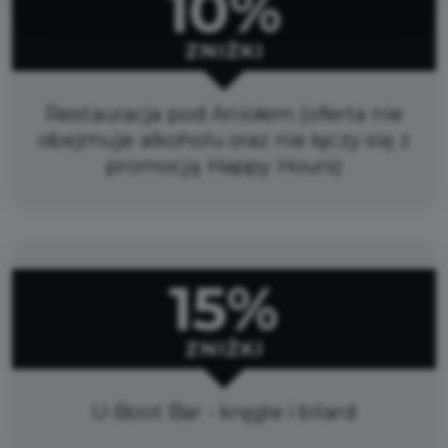
10%
ZNIŻKI
Restauracja pod Aniołem (oferta nie
obejmuje alkoholu oraz nie łączy się z
promocją Happy Hours)
15%
ZNIŻKI
U-Boot Bar - kręgle i bilard