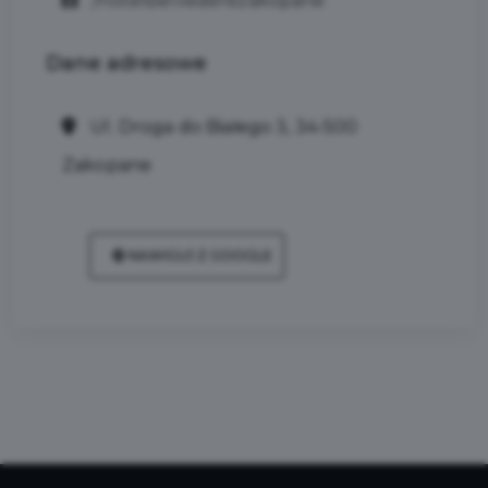
/hotelbelvederezakopane
Dane
adresowe
Ul. Droga do Białego 3, 34-500
Zakopane
NAWIGUJ Z GOOGLE