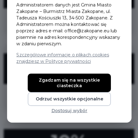
ZNIŻKI
Administratorem danych jest Gmina Miasto
Zakopane – Burmistrz Miasta Zakopane, ul.
Tadeusza Kościuszki 13, 34-500 Zakopane. Z
kort do squasha
Administratorem można kontaktować się
poprzez adres e-mail: office@zakopane.eu lub
pisemnie na adres korespondencyjny wskazany
w zdaniu pierwszym.
Szczegółowe informacje o plikach cookies
15%
znajdziesz w Polityce prywatności
ZNIŻKI
Zgadzam się na wszystkie
ciasteczka
siłownia
Odrzuć wszystkie opcjonalne
Dostosuj wybór