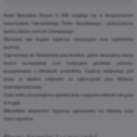
Hotel Belvedere Resort & SPA znajduje się w bezpośrednim
towarzystwie Tatrzańskiego Parku Narodowego i jednocześnie
bardzo blisko centrum Zakopanego.
Wyróżnia nas bogate zaplecze rekreacyjne oraz wyśmienita
kuchnia.
Zapraszamy do Restauracji pod Aniołem, gdzie serwujemy dania
kuchni europejskiej oraz tradycyjne góralskie potrawy,
przygotowane z lokalnych produktów. Częścią restauracji jest
taras, to idealne miejscem na odpoczynek przy filiżance
aromatycznej kawy.
Czas wolny proponujemy spędzić przy rozgrywce bilarda lub grze
w kręgle.
Miłośników aktywności fizycznej zapraszamy na siłownię oraz
mecz squasha.