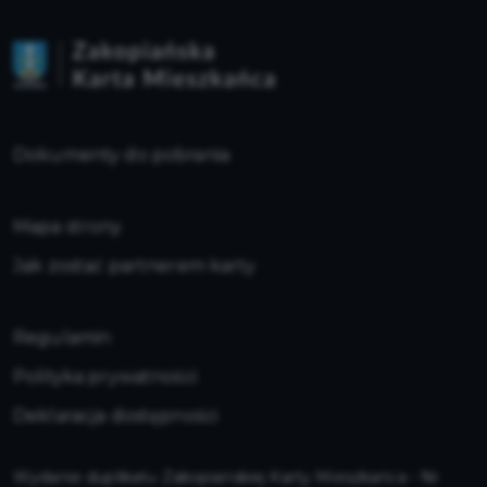
Dokumenty do pobrania
Mapa strony
Jak zostać partnerem karty
Regulamin
Polityka prywatności
Deklaracja dostępności
Wydanie duplikatu Zakopiańskiej Karty Mieszkańca - Nr