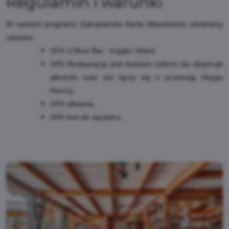
Regulamin i warunki
W ramach programu Zakopiańska Karta Mieszkańca udzielamy
rabatów:
15% U-Boot Bar - kręgle i bilard,
10% Restauracja pod Aniołem (oferta nie obejmuje
alkoholu oraz nie łączy się z promocją Happy
Hours),
15% siłownia,
20% kort do squasha.