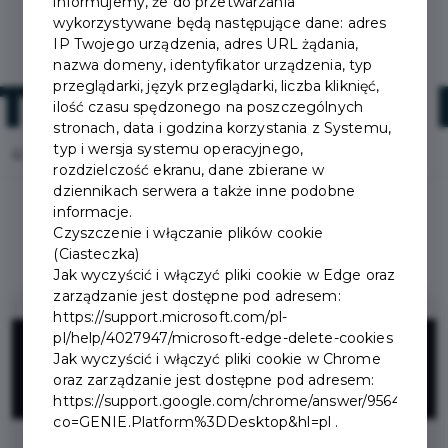
informujemy, że do przetwarzania
wykorzystywane będą następujące dane: adres
IP Twojego urządzenia, adres URL żądania,
nazwa domeny, identyfikator urządzenia, typ
przeglądarki, język przeglądarki, liczba kliknięć,
ilość czasu spędzonego na poszczególnych
stronach, data i godzina korzystania z Systemu,
typ i wersja systemu operacyjnego,
Home
Oferty
ENERG Joanna Kądziołka
rozdzielczość ekranu, dane zbierane w
dziennikach serwera a także inne podobne
informacje.
Czyszczenie i włączanie plików cookie
(Ciasteczka)
Jak wyczyścić i włączyć pliki cookie w Edge oraz
zarządzanie jest dostępne pod adresem:
https://support.microsoft.com/pl-
3%
pl/help/4027947/microsoft-edge-delete-cookies
Jak wyczyścić i włączyć pliki cookie w Chrome
oraz zarządzanie jest dostępne pod adresem:
ZNIŻKI
https://support.google.com/chrome/answer/95647?
co=GENIE.Platform%3DDesktop&hl=pl .