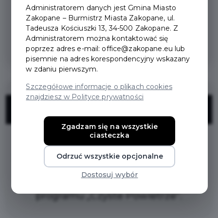
3% rabatu na kompleksowe usługi z
Administratorem danych jest Gmina Miasto
Zakopane – Burmistrz Miasta Zakopane, ul.
zakresu ociepleń,
Tadeusza Kościuszki 13, 34-500 Zakopane. Z
termomodernizacji,wymiany źródła
Administratorem można kontaktować się
ciepła oraz stolarki okiennej.
poprzez adres e-mail: office@zakopane.eu lub
pisemnie na adres korespondencyjny wskazany
w zdaniu pierwszym.
Szczegółowe informacje o plikach cookies
znajdziesz w Polityce prywatności
ZNIŻKI
Zgadzam się na wszystkie
ciasteczka
Dodatkowo, klienci z kartą otrzymują
bezpłatny audyt energetyczny (wartość
Odrzuć wszystkie opcjonalne
rynkowa 1200 zł netto),niezbędny do
Dostosuj wybór
realizacji inwestycji w ramach
programu „Czyste Powietrze”.