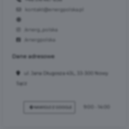
kontakt@energpolska.pl
/energ_polska
/energpolska
Dane
adresowe
ul. Jana Długosza 43L, 33-300 Nowy
Sącz
9:00 - 14:00
NAWIGUJ Z GOOGLE