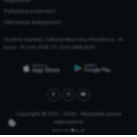
Regulamin
Polityka prywatności
Deklaracja dostępności
Wydanie duplikatu Zakopiańskiej Karty Mieszkańca - Nr
konta : 76 1240 4748 1111 0000 4882 8147
Copyright © 2021 - 2026 - Wszystkie prawa
zastrzeżone
Build with
by qb