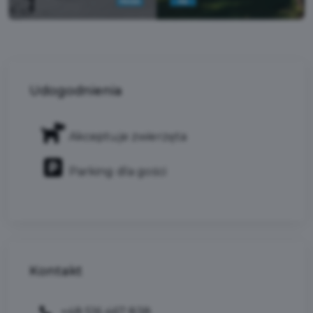
Udogodnienia
Akceptuje zwierzęta
Parking dla gości
Kontakt
+48 516 467 838