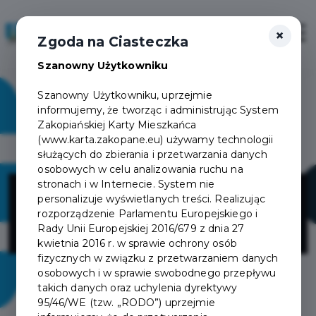
×
Zaloguj
Otwór
Zgoda na Ciasteczka
Szanowny Użytkowniku
Szanowny Użytkowniku, uprzejmie
informujemy, że tworząc i administrując System
Zakopiańskiej Karty Mieszkańca
(www.karta.zakopane.eu) używamy technologii
służących do zbierania i przetwarzania danych
osobowych w celu analizowania ruchu na
ENERG Joanna
stronach i w Internecie. System nie
personalizuje wyświetlanych treści. Realizując
rozporządzenie Parlamentu Europejskiego i
Kądziołka
Rady Unii Europejskiej 2016/679 z dnia 27
kwietnia 2016 r. w sprawie ochrony osób
fizycznych w związku z przetwarzaniem danych
osobowych i w sprawie swobodnego przepływu
takich danych oraz uchylenia dyrektywy
95/46/WE (tzw. „RODO”) uprzejmie