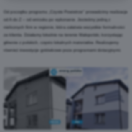
Od początku programu „Czyste Powietrze” prowadzimy realizacje
od A do Z – od wniosku po wykonanie. Jesteśmy jedną z
nielicznych firm w regionie, która załatwia wszystkie formalności
za klienta. Działamy lokalnie na terenie Małopolski, korzystając
głównie z polskich, często lokalnych materiałów. Realizujemy
również inwestycje gotówkowe poza programami dotacyjnymi.