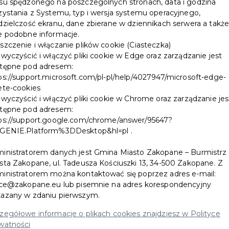
su spędzonego na poszczególnych stronach, data i godzina
zystania z Systemu, typ i wersja systemu operacyjnego,
dzielczość ekranu, dane zbierane w dziennikach serwera a takż
e podobne informacje.
szczenie i włączanie plików cookie (Ciasteczka)
 wyczyścić i włączyć pliki cookie w Edge oraz zarządzanie jest
tępne pod adresem:
ps://support.microsoft.com/pl-pl/help/4027947/microsoft-edge-
ete-cookies
 wyczyścić i włączyć pliki cookie w Chrome oraz zarządzanie jes
tępne pod adresem:
ps://support.google.com/chrome/answer/95647?
GENIE.Platform%3DDesktop&hl=pl .
e na terenie Zakopanego . Wszystkie dania są przygotowywane
inistratorem danych jest Gmina Miasto Zakopane – Burmistrz
sta Zakopane, ul. Tadeusza Kościuszki 13, 34-500 Zakopane. Z
ykonywane z pasją . Specjalizujemy się w przygotowywaniu i
inistratorem można kontaktować się poprzez adres e-mail:
y , komunie , urodziny ,wesela i wszelkiego rodzaju jubileusze.
ice@zakopane.eu lub pisemnie na adres korespondencyjny
ożonarodzeniowy Jarmark!
azany w zdaniu pierwszym.
. Tu czekają na Was między innymi pachnące pierniki,
zegółowe informacje o plikach cookies znajdziesz w Polityce
 lokalnych twórców, atrakcje dla całych rodzin, kolorowe
watności