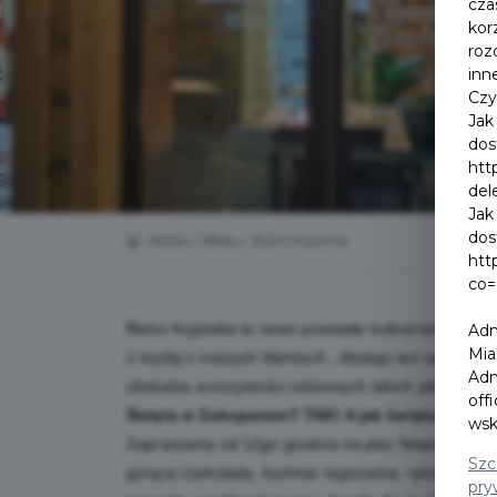
cza
kor
roz
inn
Czy
Jak
dos
htt
del
Jak
dos
Home
Oferty
Bistro Kryjówka
htt
co=
Bistro Kryjówka to nowo powstałe kulinarne miejsc
Adm
Mia
z myślą o naszych klientach , dlatego też są one w
Adm
obsłudze uroczystości rodzinnych takich jak chrzcin
off
Święta w Zakopanem? TAK! A jak święta – to B
wsk
Zapraszamy od 12go grudnia na plac Niepodległości
Szc
gorąca czekolada, kuchnia regionalna, rękodzieła od
pry