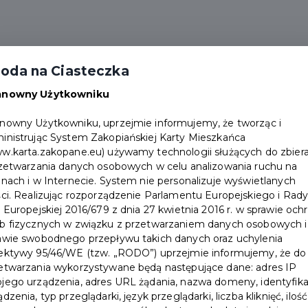
alności
Partnerzy
Pakiety
Duplikat karty
oda na Ciasteczka
Punkty obsługi
Załóż konto
anowny Użytkowniku
nowny Użytkowniku, uprzejmie informujemy, że tworząc i
inistrując System Zakopiańskiej Karty Mieszkańca
w.karta.zakopane.eu) używamy technologii służących do zbiera
rzetwarzania danych osobowych w celu analizowania ruchu na
onach i w Internecie. System nie personalizuje wyświetlanych
ści. Realizując rozporządzenie Parlamentu Europejskiego i Rad
i Europejskiej 2016/679 z dnia 27 kwietnia 2016 r. w sprawie och
wka
b fizycznych w związku z przetwarzaniem danych osobowych i
awie swobodnego przepływu takich danych oraz uchylenia
ektywy 95/46/WE (tzw. „RODO”) uprzejmie informujemy, że do
etwarzania wykorzystywane będą następujące dane: adres IP
jego urządzenia, adres URL żądania, nazwa domeny, identyfika
ądzenia, typ przeglądarki, język przeglądarki, liczba kliknięć, ilość