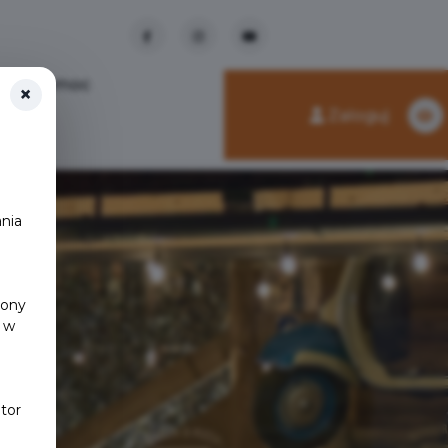
Pomoc
×
Zaloguj
nia
y
rony
 w
tor