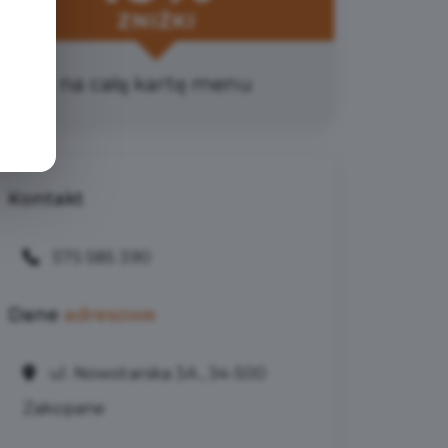
ZNIŻKI
na całą kartę menu
Kontakt
575 585 390
Dane
adresowe
ul. Nowotarska 3A , 34-500
Zakopane