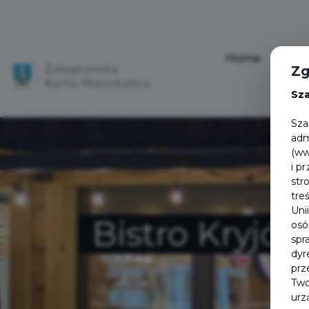
Home
Aktu
Zg
Sz
Sza
adm
(ww
i p
str
tre
Uni
Bistro Kryjó
osó
spr
dyr
prz
Two
urz