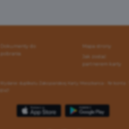
Dokumenty do
Mapa strony
pobrania
Jak zostać
partnerem karty
Wydanie duplikatu Zakopiańskiej Karty Mieszkańca - Nr konta 
8147