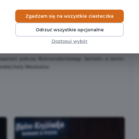
znia na plac Niepodległości zapraszają organizatory
Hajan.
Zgadzam się na wszystkie ciasteczka
Odrzuć wszystkie opcjonalne
Dostosuj wybór
Zakopanem podczas Bożonarodzeniowego Jarmarku w termin-
ńskiej Karty Mieszkańca: