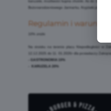
karuzele, możliwość kupna choinki. Aż do 11go styc
Bożonarodzeniowego Jarmarku, Kryjówki.pl i firma 
Regulamin i warunki
10% zniżki
Na stoisku na terenie placu Niepodległości w 
12.12.2025 do 11. 01.2026r dla posiadaczy Zakopia
- GASTRONOMIA 10%
- KARUZELA 20%