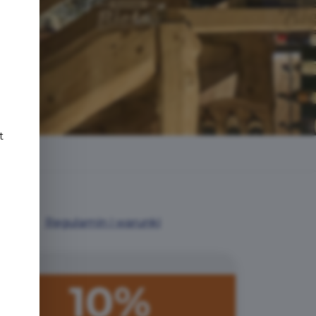
e
t
Regulamin i warunki
10%