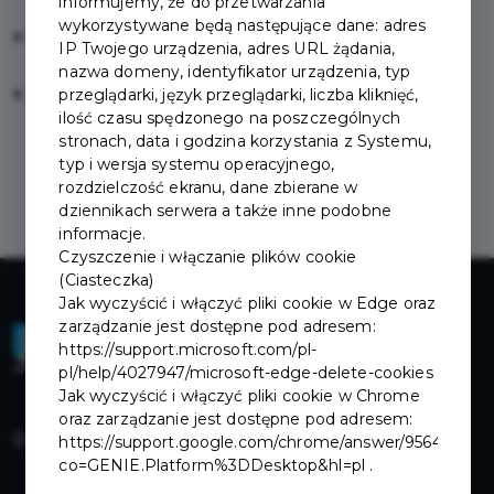
informujemy, że do przetwarzania
wykorzystywane będą następujące dane: adres
Nie pamiętam hasła
IP Twojego urządzenia, adres URL żądania,
nazwa domeny, identyfikator urządzenia, typ
przeglądarki, język przeglądarki, liczba kliknięć,
Zarejestruj się
ilość czasu spędzonego na poszczególnych
stronach, data i godzina korzystania z Systemu,
typ i wersja systemu operacyjnego,
rozdzielczość ekranu, dane zbierane w
dziennikach serwera a także inne podobne
informacje.
Czyszczenie i włączanie plików cookie
(Ciasteczka)
Jak wyczyścić i włączyć pliki cookie w Edge oraz
zarządzanie jest dostępne pod adresem:
https://support.microsoft.com/pl-
pl/help/4027947/microsoft-edge-delete-cookies
Jak wyczyścić i włączyć pliki cookie w Chrome
oraz zarządzanie jest dostępne pod adresem:
Dokumenty do pobrania
https://support.google.com/chrome/answer/95647?
co=GENIE.Platform%3DDesktop&hl=pl .