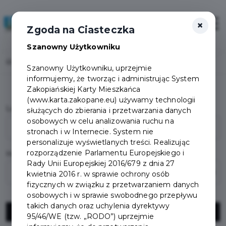
×
Zaloguj
Otwór
Zgoda na Ciasteczka
Szanowny Użytkowniku
Home
Panel Mieszkańca
Logowanie
Szanowny Użytkowniku, uprzejmie
informujemy, że tworząc i administrując System
Zakopiańskiej Karty Mieszkańca
(www.karta.zakopane.eu) używamy technologii
Login
(E-mail / Telefon komórkowy)
służących do zbierania i przetwarzania danych
osobowych w celu analizowania ruchu na
stronach i w Internecie. System nie
personalizuje wyświetlanych treści. Realizując
rozporządzenie Parlamentu Europejskiego i
Hasło
Rady Unii Europejskiej 2016/679 z dnia 27
kwietnia 2016 r. w sprawie ochrony osób
fizycznych w związku z przetwarzaniem danych
osobowych i w sprawie swobodnego przepływu
takich danych oraz uchylenia dyrektywy
Zaloguj
95/46/WE (tzw. „RODO”) uprzejmie