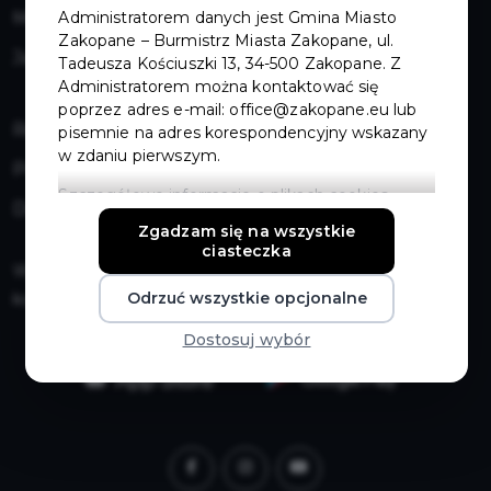
Administratorem danych jest Gmina Miasto
Mapa strony
Zakopane – Burmistrz Miasta Zakopane, ul.
Jak zostać partnerem karty
Tadeusza Kościuszki 13, 34-500 Zakopane. Z
Administratorem można kontaktować się
poprzez adres e-mail: office@zakopane.eu lub
Regulamin
pisemnie na adres korespondencyjny wskazany
w zdaniu pierwszym.
Polityka prywatności
Szczegółowe informacje o plikach cookies
Deklaracja dostępności
znajdziesz w Polityce prywatności
Zgadzam się na wszystkie
ciasteczka
Wydanie duplikatu Zakopiańskiej Karty Mieszkańca - Nr
Odrzuć wszystkie opcjonalne
konta : 76 1240 4748 1111 0000 4882 8147
Dostosuj wybór