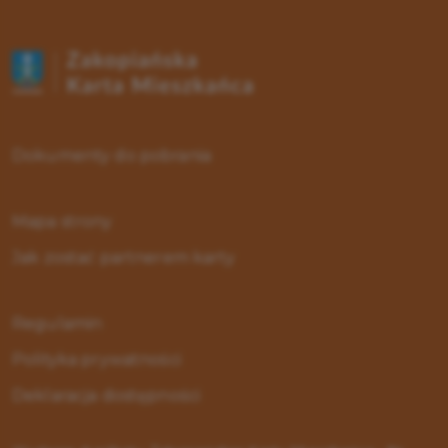
Dokumenty do pobrania
Mapa strony
Jak zostać partnerem karty
Regulamin
Polityka prywatności
Deklaracja dostępności