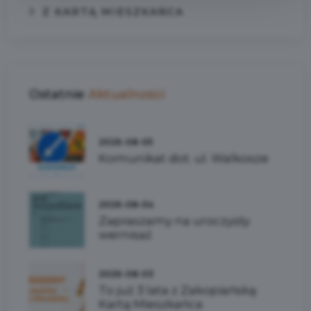
Z KARTĄ MIESZKAŃCA
Ostatnie
Aktualności
2026-08-05
Komunikat dot. ul. Walkosze
2026-08-04
Zapraszamy na uroczysty
wernisaż
2026-08-03
To już 3 lata z Zakopiańską
Kartą Mieszkańca