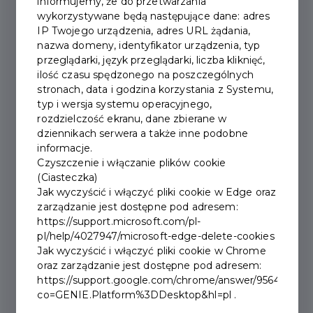
informujemy, że do przetwarzania
wykorzystywane będą następujące dane: adres
IP Twojego urządzenia, adres URL żądania,
nazwa domeny, identyfikator urządzenia, typ
przeglądarki, język przeglądarki, liczba kliknięć,
ilość czasu spędzonego na poszczególnych
stronach, data i godzina korzystania z Systemu,
typ i wersja systemu operacyjnego,
rozdzielczość ekranu, dane zbierane w
Kto może zostać
dziennikach serwera a także inne podobne
informacje.
użytkownikiem
Czyszczenie i włączanie plików cookie
(Ciasteczka)
Zakopiańskiej Karty
Jak wyczyścić i włączyć pliki cookie w Edge oraz
zarządzanie jest dostępne pod adresem:
Mieszkańca?
https://support.microsoft.com/pl-
pl/help/4027947/microsoft-edge-delete-cookies
#KOMUNIKAT
Jak wyczyścić i włączyć pliki cookie w Chrome
oraz zarządzanie jest dostępne pod adresem:
https://support.google.com/chrome/answer/95647?
Zanim złożysz wniosek, sprawdź, czy
co=GENIE.Platform%3DDesktop&hl=pl .
możesz dołączyć do grona użytkowników