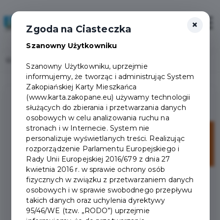
×
Zaloguj
Otwór
Zgoda na Ciasteczka
Szanowny Użytkowniku
Home
Lista aktualności
Szanowny Użytkowniku, uprzejmie
informujemy, że tworząc i administrując System
Zakopiańskiej Karty Mieszkańca
(www.karta.zakopane.eu) używamy technologii
służących do zbierania i przetwarzania danych
osobowych w celu analizowania ruchu na
stronach i w Internecie. System nie
21
personalizuje wyświetlanych treści. Realizując
rozporządzenie Parlamentu Europejskiego i
lip
Rady Unii Europejskiej 2016/679 z dnia 27
kwietnia 2016 r. w sprawie ochrony osób
fizycznych w związku z przetwarzaniem danych
osobowych i w sprawie swobodnego przepływu
takich danych oraz uchylenia dyrektywy
95/46/WE (tzw. „RODO”) uprzejmie