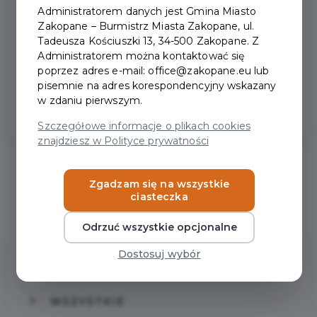
Zakopiańskiej Karty Mieszkańca. Karta jest
Administratorem danych jest Gmina Miasto
dostępna dla osób spełniających
Zakopane – Burmistrz Miasta Zakopane, ul.
Tadeusza Kościuszki 13, 34-500 Zakopane. Z
określone warunki zameldowania lub
Administratorem można kontaktować się
rozliczania PIT w Zakopanem, a także dla
poprzez adres e-mail: office@zakopane.eu lub
ich członków rodziny....
pisemnie na adres korespondencyjny wskazany
w zdaniu pierwszym.
Szczegółowe informacje o plikach cookies
znajdziesz w Polityce prywatności
Zgadzam się na wszystkie
1
ciasteczka
Odrzuć wszystkie opcjonalne
Dostosuj wybór
Kategorie
WSZYSTKIE