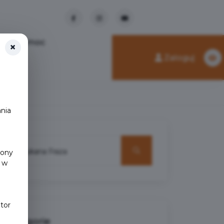
Pomoc
×
Zaloguj
nia
y
rony
 w
tor
Kategorie