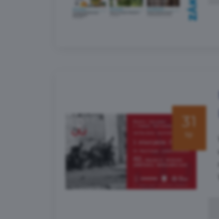
31
lip