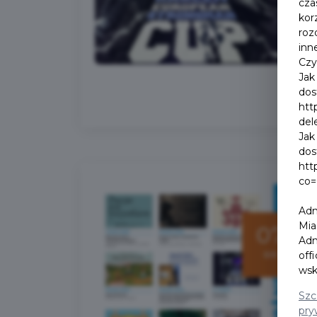
cza
kor
roz
inn
Czy
Jak
dos
htt
del
Jak
dos
htt
co=
Adm
Mia
07
Adm
sie
off
wsk
Szc
pry