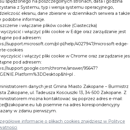
su spędzonego na poszczególnych stronach, data i godzina
widowiskowych wydarzeń sportowych
zystania z Systemu, typ i wersja systemu operacyjnego,
dzielczość ekranu, dane zbierane w dziennikach serwera a takż
tego lata....
e podobne informacje.
szczenie i włączanie plików cookie (Ciasteczka)
 wyczyścić i włączyć pliki cookie w Edge oraz zarządzanie jest
CZYTAJ WIĘCEJ
tępne pod adresem:
ps://support.microsoft.com/pl-pl/help/4027947/microsoft-edge-
ete-cookies
 wyczyścić i włączyć pliki cookie w Chrome oraz zarządzanie jes
tępne pod adresem:
ps://support.google.com/chrome/answer/95647?
GENIE.Platform%3DDesktop&hl=pl .
Kalendarium wydarzeń od 7
inistratorem danych jest Gmina Miasto Zakopane – Burmistrz
sierpnia do 20 sierpnia 2026
sta Zakopane, ul. Tadeusza Kościuszki 13, 34-500 Zakopane. Z
inistratorem można kontaktować się poprzez adres e-mail:
r.
ice@zakopane.eu lub pisemnie na adres korespondencyjny
azany w zdaniu pierwszym.
Jeśli szukacie pomysłów na to, jak
zegółowe informacje o plikach cookies znajdziesz w Polityce
ciekawie spędzić sierpień w Zakopanem,
watności