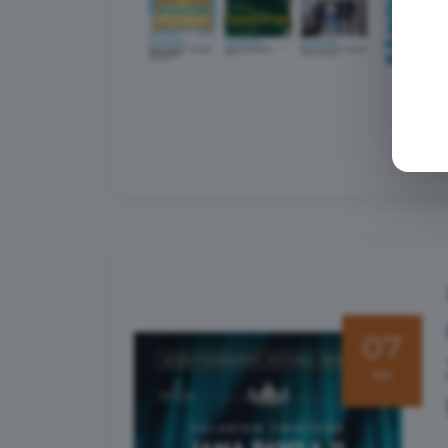
07
sie