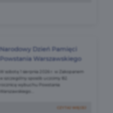
Narodowy Dzień Pamięci
Powstania Warszawskiego
W sobotę 1 sierpnia 2026 r. w Zakopanem
w szczególny sposób uczcimy 82.
rocznicę wybuchu Powstania
Warszawskiego....
CZYTAJ WIĘCEJ