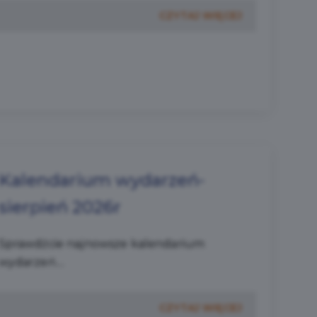
CZYTAJ WIĘCEJ
Kalendarium wydarzeń-
sierpień 2026r
Sprawdźcie najnowsze kalendarium
wydarzeń....
CZYTAJ WIĘCEJ