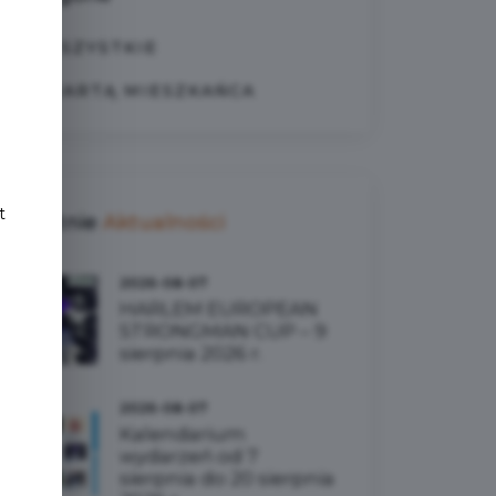
WSZYSTKIE
e
Z KARTĄ MIESZKAŃCA
t
Ostatnie
Aktualności
2026-08-07
HARLEM EUROPEAN
STRONGMAN CUP – 9
sierpnia 2026 r.
2026-08-07
Kalendarium
wydarzeń od 7
sierpnia do 20 sierpnia