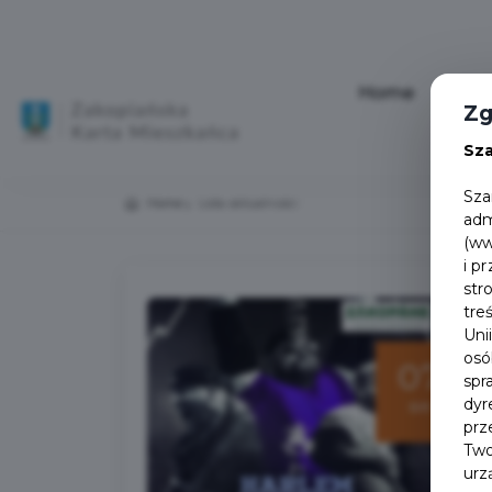
Home
Aktu
Zg
Sz
Sza
Home
Lista aktualności
adm
(ww
i p
str
tre
Uni
osó
07
spr
dyr
sie
prz
Two
urz