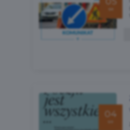
05
sie
04
sie