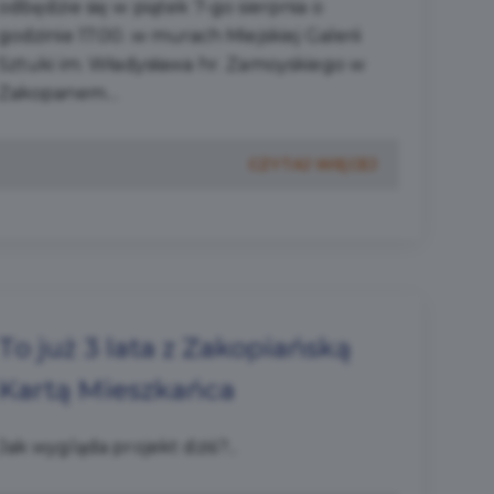
odbędzie się w piątek 7-go sierpnia o
godzinie 17.00. w murach Miejskiej Galerii
Sztuki im. Władysława hr. Zamoyskiego w
Zakopanem....
CZYTAJ WIĘCEJ
To już 3 lata z Zakopiańską
Kartą Mieszkańca
Jak wygląda projekt dziś?...