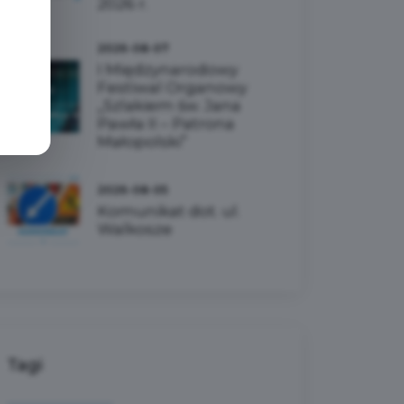
2026 r.
2026-08-07
I Międzynarodowy
Festiwal Organowy
„Szlakiem św. Jana
Pawła II – Patrona
Małopolski”
2026-08-05
Komunikat dot. ul.
Walkosze
Tagi