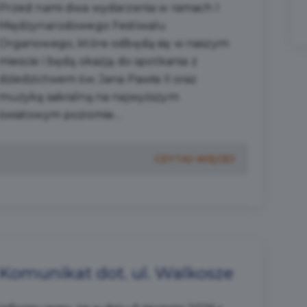
Przed nami dwa wydarzenia w ramach I
Międzynarodowego Festiwalu
Organowego, które odbędą się w naszym
mieście i będą okazją do spotkania z
dziedzictwem św. Jana Pawła II oraz
muzyką sakralną na najwyższym
światowym poziomie....
CZYTAJ WIĘCEJ
Komunikat dot. ul. Walkosze