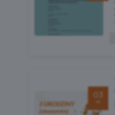
03
sie