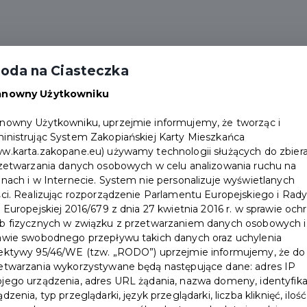
alności
Partnerzy
Pakiety
Duplikat karty
oda na Ciasteczka
Punkty obsługi
Załóż konto
anowny Użytkowniku
nowny Użytkowniku, uprzejmie informujemy, że tworząc i
inistrując System Zakopiańskiej Karty Mieszkańca
w.karta.zakopane.eu) używamy technologii służących do zbiera
rzetwarzania danych osobowych w celu analizowania ruchu na
onach i w Internecie. System nie personalizuje wyświetlanych
HARLEM EUROPEAN
ści. Realizując rozporządzenie Parlamentu Europejskiego i Rad
i Europejskiej 2016/679 z dnia 27 kwietnia 2016 r. w sprawie och
STRONGMAN CUP – 9
b fizycznych w związku z przetwarzaniem danych osobowych i
awie swobodnego przepływu takich danych oraz uchylenia
sierpnia 2026 r.
ektywy 95/46/WE (tzw. „RODO”) uprzejmie informujemy, że do
etwarzania wykorzystywane będą następujące dane: adres IP
jego urządzenia, adres URL żądania, nazwa domeny, identyfika
Już w najbliższy weekend Zakopane
ądzenia, typ przeglądarki, język przeglądarki, liczba kliknięć, ilość
stanie się areną jednego z najbardziej