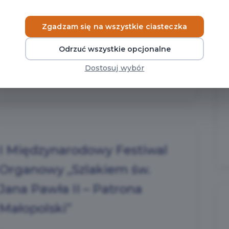
mamy dla Was świeżą porcję inspiracji!
Sprawdźcie najnowsze kalendarium
Zgadzam się na wszystkie ciasteczka
wydarzeń....
Odrzuć wszystkie opcjonalne
CZYTAJ WIĘCEJ
Dostosuj wybór
I Międzynarodowy Festiwal
Organowy „Szlakiem św.
Jana Pawła II – Patrona
Małopolski”