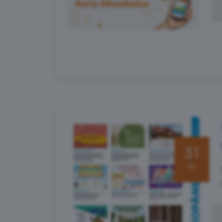
31
lip