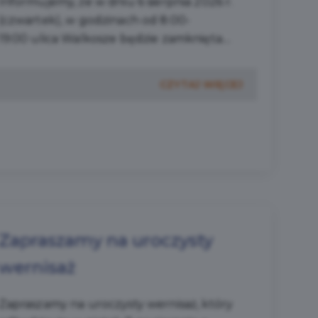
Informujemy, że w dniu 6 sierpnia 2026 r.
(czwartek), w godzinach od 8:00-
19:00 ulica Walkosze będzie zamknięta....
CZYTAJ WIĘCEJ
Zapraszamy na uroczysty
wernisaż
Zapraszamy na uroczysty wernisaż, który