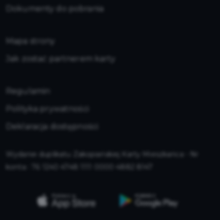
Dokumenty do pobrania
Mapa strony
Jak zostać partnerem karty
Regulamin
Polityka prywatności
Deklaracja dostępności
Wydanie duplikatu Zakopiańskiej Karty Mieszkańca - Nr
konta : 76 1240 4748 1111 0000 4882 8147