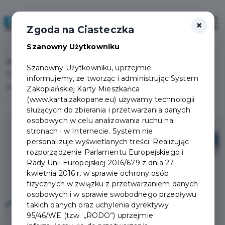
×
Zaloguj
Otwór
Zgoda na Ciasteczka
Szanowny Użytkowniku
Home
Lista aktualności
Szanowny Użytkowniku, uprzejmie
Zmiana terminu Wielkiego Finału Pucharu Zakopanego w narciarstwie
informujemy, że tworząc i administrując System
alpejskim
Zakopiańskiej Karty Mieszkańca
(www.karta.zakopane.eu) używamy technologii
służących do zbierania i przetwarzania danych
osobowych w celu analizowania ruchu na
stronach i w Internecie. System nie
personalizuje wyświetlanych treści. Realizując
rozporządzenie Parlamentu Europejskiego i
Rady Unii Europejskiej 2016/679 z dnia 27
kwietnia 2016 r. w sprawie ochrony osób
fizycznych w związku z przetwarzaniem danych
osobowych i w sprawie swobodnego przepływu
takich danych oraz uchylenia dyrektywy
95/46/WE (tzw. „RODO”) uprzejmie