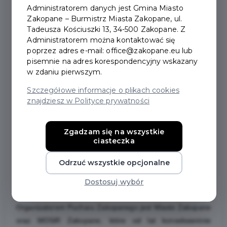
Administratorem danych jest Gmina Miasto
Termin zawodów został przesunięty z 7 na 15 marca.
Zakopane – Burmistrz Miasta Zakopane, ul.
Zawodnicy będą rywalizować o nagrody o łącznej
Tadeusza Kościuszki 13, 34-500 Zakopane. Z
wartości ponad 30 tysięcy złotych.
Administratorem można kontaktować się
Organizatorzy przypominają jednocześnie o istotnej
poprzez adres e-mail: office@zakopane.eu lub
pisemnie na adres korespondencyjny wskazany
zmianie terminu zawodów. Finał Pucharu Zakopanego nie
w zdaniu pierwszym.
odbędzie się 7 marca, jak planowano pierwotnie, lecz
zostaje przeniesiony na 15 marca 2026 roku. Zapisy ruszą
Szczegółowe informacje o plikach cookies
znajdziesz w Polityce prywatności
jeszcze końcem lutego o czym będziemy informować na
bieżąco. Za utrudnienia przepraszamy.
Tegoroczna edycja zapowiada się wyjątkowo atrakcyjnie
Zgadzam się na wszystkie
ciasteczka
także pod względem nagród. Dzięki zaangażowaniu
partnerów – Salomon Zakopane oraz StawarSki – rent &
Odrzuć wszystkie opcjonalne
service – pula nagród wynosi aż 30 tysięcy złotych, co
czyni finał jedną z najbardziej prestiżowych imprez
Dostosuj wybór
amatorskiego narciarstwa w regionie.
Organizatorem Pucharu Zakopanego jest Miasto Zakopane
oraz MOSiR Zakopane, które od lat konsekwentnie