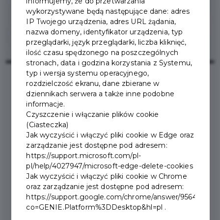
informujemy, że do przetwarzania
wykorzystywane będą następujące dane: adres
IP Twojego urządzenia, adres URL żądania,
nazwa domeny, identyfikator urządzenia, typ
przeglądarki, język przeglądarki, liczba kliknięć,
ilość czasu spędzonego na poszczególnych
stronach, data i godzina korzystania z Systemu,
typ i wersja systemu operacyjnego,
rozdzielczość ekranu, dane zbierane w
dziennikach serwera a także inne podobne
2026-02-03
informacje.
Czyszczenie i włączanie plików cookie
ZMIANA TERMINU
(Ciasteczka)
Jak wyczyścić i włączyć pliki cookie w Edge oraz
WIELKIEGO FINAŁU
zarządzanie jest dostępne pod adresem:
https://support.microsoft.com/pl-
PUCHARU ZAKOPANEGO
pl/help/4027947/microsoft-edge-delete-cookies
Jak wyczyścić i włączyć pliki cookie w Chrome
W NARCIARSTWIE
oraz zarządzanie jest dostępne pod adresem:
ALPEJSKIM
https://support.google.com/chrome/answer/95647?
co=GENIE.Platform%3DDesktop&hl=pl .