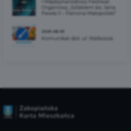
I Międzynarodowy Festiwal
Organowy „Szlakiem św. Jana
Pawła II – Patrona Małopolski”
2026-08-05
Komunikat dot. ul. Walkosze