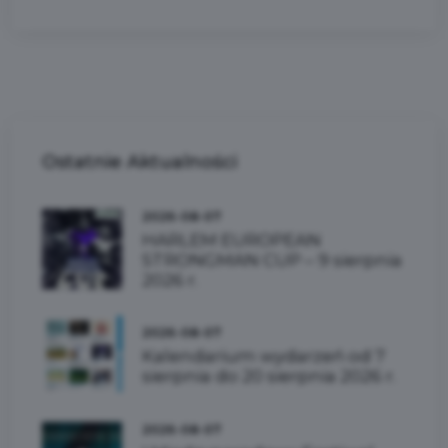
Ostatnie
Aktualności
2026-08-07
HARLEM EUROPEAN
STRONGMAN CUP – 9 sierpnia
2026 r.
2026-08-07
Kalendarium wydarzeń od 7
sierpnia do 20 sierpnia 2026 r.
2026-08-07