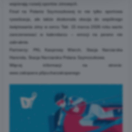
wspierają rozwój sportów zimowych.
Finał na Polanie Szymoszkowej to nie tylko sportowa
rywalizacja, ale także doskonała okazja do wspólnego
świętowania zimy w sercu Tatr. 15 marca 2026 roku warto
zarezerwować w kalendarzu – emocji na pewno nie
zabraknie.
Partnerzy: PKL Kasprowy Wierch, Stacja Narciarska
Harenda, Stacja Narciarska Polana Szymoszkowa.
Więcej informacji na stronie:
www.zakopane.pl/pucharzakopanego