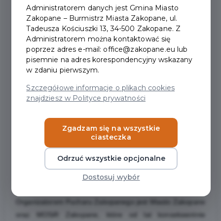
Administratorem danych jest Gmina Miasto
Termin zawodów został przesunięty z 7 na 15 marca.
Zakopane – Burmistrz Miasta Zakopane, ul.
Zawodnicy będą rywalizować o nagrody o łącznej
Tadeusza Kościuszki 13, 34-500 Zakopane. Z
wartości ponad 30 tysięcy złotych.
Administratorem można kontaktować się
Organizatorzy przypominają jednocześnie o istotnej
poprzez adres e-mail: office@zakopane.eu lub
pisemnie na adres korespondencyjny wskazany
zmianie terminu zawodów. Finał Pucharu Zakopanego nie
w zdaniu pierwszym.
odbędzie się 7 marca, jak planowano pierwotnie, lecz
zostaje przeniesiony na 15 marca 2026 roku. Zapisy ruszą
Szczegółowe informacje o plikach cookies
znajdziesz w Polityce prywatności
jeszcze końcem lutego o czym będziemy informować na
bieżąco. Za utrudnienia przepraszamy.
Tegoroczna edycja zapowiada się wyjątkowo atrakcyjnie
Zgadzam się na wszystkie
ciasteczka
także pod względem nagród. Dzięki zaangażowaniu
partnerów – Salomon Zakopane oraz StawarSki – rent &
Odrzuć wszystkie opcjonalne
service – pula nagród wynosi aż 30 tysięcy złotych, co
czyni finał jedną z najbardziej prestiżowych imprez
Dostosuj wybór
amatorskiego narciarstwa w regionie.
Organizatorem Pucharu Zakopanego jest Miasto Zakopane
oraz MOSiR Zakopane, które od lat konsekwentnie