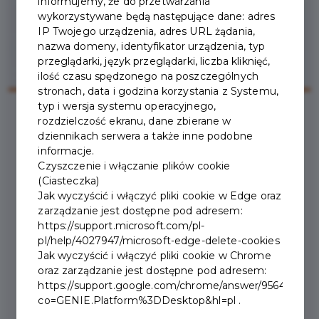
informujemy, że do przetwarzania
wykorzystywane będą następujące dane: adres
IP Twojego urządzenia, adres URL żądania,
nazwa domeny, identyfikator urządzenia, typ
przeglądarki, język przeglądarki, liczba kliknięć,
ilość czasu spędzonego na poszczególnych
stronach, data i godzina korzystania z Systemu,
typ i wersja systemu operacyjnego,
rozdzielczość ekranu, dane zbierane w
dziennikach serwera a także inne podobne
2026-02-03
informacje.
Czyszczenie i włączanie plików cookie
ZMIANA TERMINU
(Ciasteczka)
Jak wyczyścić i włączyć pliki cookie w Edge oraz
WIELKIEGO FINAŁU
zarządzanie jest dostępne pod adresem:
https://support.microsoft.com/pl-
PUCHARU ZAKOPANEGO
pl/help/4027947/microsoft-edge-delete-cookies
Jak wyczyścić i włączyć pliki cookie w Chrome
W NARCIARSTWIE
oraz zarządzanie jest dostępne pod adresem:
ALPEJSKIM
https://support.google.com/chrome/answer/95647?
co=GENIE.Platform%3DDesktop&hl=pl .