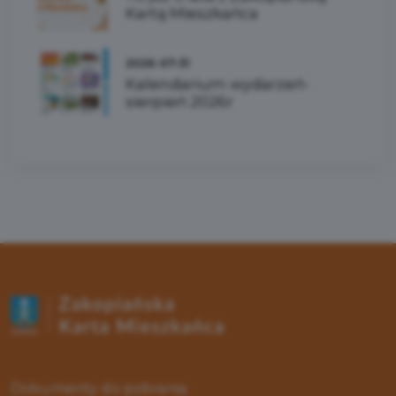
Kartą Mieszkańca
2026-07-31
Kalendarium wydarzeń-
sierpień 2026r
Dokumenty do pobrania