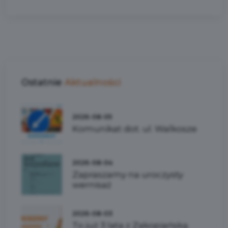
Ostatnie
Aktualności
2026-08-05
Komunikat dot. ul. Walkosze
2026-08-04
Zapraszamy na uroczysty
wernisaż
2026-08-03
To już 3 lata z Zakopiańską