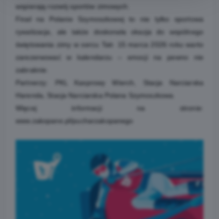
wspierają rozwój sportów zimowych.
Finał na Polanie Szymoszkowej to nie tylko sportowa
rywalizacja, ale także doskonała okazja do wspólnego
świętowania zimy w sercu Tatr. 15 marca 2026 roku warto
zarezerwować w kalendarzu – emocji na pewno nie
zabraknie.
Partnerzy: PKL Kasprowy Wierch, Stacja Narciarska
Harenda, Stacja Narciarska Polana Szymoszkowa.
Więcej informacji na stronie:
www.zakopane.pl/pucharzakopanego