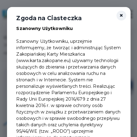
×
Zaloguj
Otwór
Zgoda na Ciasteczka
Szanowny Użytkowniku
Home
Lista aktualności
Szanowny Użytkowniku, uprzejmie
Zmiana terminu Wielkiego Finału Pucharu Zakopanego w narciarstwie
informujemy, że tworząc i administrując System
alpejskim
Zakopiańskiej Karty Mieszkańca
(www.karta.zakopane.eu) używamy technologii
służących do zbierania i przetwarzania danych
osobowych w celu analizowania ruchu na
stronach i w Internecie. System nie
personalizuje wyświetlanych treści. Realizując
rozporządzenie Parlamentu Europejskiego i
Rady Unii Europejskiej 2016/679 z dnia 27
kwietnia 2016 r. w sprawie ochrony osób
fizycznych w związku z przetwarzaniem danych
osobowych i w sprawie swobodnego przepływu
takich danych oraz uchylenia dyrektywy
95/46/WE (tzw. „RODO”) uprzejmie