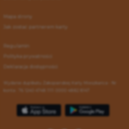
Mapa strony
Jak zostać partnerem karty
Regulamin
Polityka prywatności
Deklaracja dostępności
Wydanie duplikatu Zakopiańskiej Karty Mieszkańca - Nr
konta : 76 1240 4748 1111 0000 4882 8147