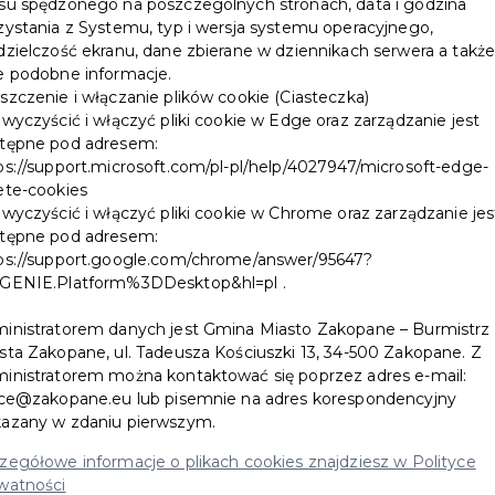
su spędzonego na poszczególnych stronach, data i godzina
zystania z Systemu, typ i wersja systemu operacyjnego,
dzielczość ekranu, dane zbierane w dziennikach serwera a takż
e podobne informacje.
szczenie i włączanie plików cookie (Ciasteczka)
 wyczyścić i włączyć pliki cookie w Edge oraz zarządzanie jest
tępne pod adresem:
ps://support.microsoft.com/pl-pl/help/4027947/microsoft-edge-
ete-cookies
 wyczyścić i włączyć pliki cookie w Chrome oraz zarządzanie jes
tępne pod adresem:
ps://support.google.com/chrome/answer/95647?
GENIE.Platform%3DDesktop&hl=pl .
inistratorem danych jest Gmina Miasto Zakopane – Burmistrz
A W RAMACH 34.
sta Zakopane, ul. Tadeusza Kościuszki 13, 34-500 Zakopane. Z
inistratorem można kontaktować się poprzez adres e-mail:
ice@zakopane.eu lub pisemnie na adres korespondencyjny
azany w zdaniu pierwszym.
zegółowe informacje o plikach cookies znajdziesz w Polityce
ecznej Pomocy, a przy tym świetnie się bawić?
watności