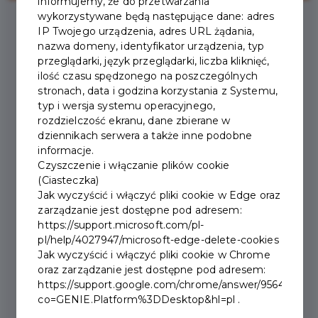
informujemy, że do przetwarzania
wykorzystywane będą następujące dane: adres
IP Twojego urządzenia, adres URL żądania,
2026-01-28
nazwa domeny, identyfikator urządzenia, typ
przeglądarki, język przeglądarki, liczba kliknięć,
ilość czasu spędzonego na poszczególnych
WRACA RUCH
stronach, data i godzina korzystania z Systemu,
typ i wersja systemu operacyjnego,
DWUKIERUNKOWY NA
rozdzielczość ekranu, dane zbierane w
dziennikach serwera a także inne podobne
ULICY SIENKIEWICZA
informacje.
Czyszczenie i włączanie plików cookie
(Ciasteczka)
Informujemy, że od 30 stycznia wraca ruch dwukierunkowy
Jak wyczyścić i włączyć pliki cookie w Edge oraz
na ulicy Sienkiewicza.
zarządzanie jest dostępne pod adresem:
https://support.microsoft.com/pl-
pl/help/4027947/microsoft-edge-delete-cookies
Jak wyczyścić i włączyć pliki cookie w Chrome
oraz zarządzanie jest dostępne pod adresem:
https://support.google.com/chrome/answer/95647?
co=GENIE.Platform%3DDesktop&hl=pl .