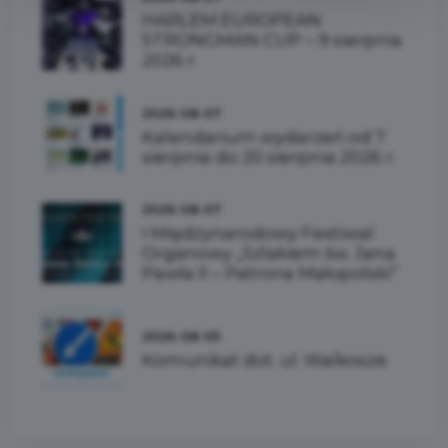
HARLEM EUROPEAN
STRONGMAN CUP – 9 sierpnia
2026 r.
2026-08-07
Kalendarium wydarzeń od 7
sierpnia do 20 sierpnia 2026 r.
2026-08-07
I Międzynarodowy Festiwal
Organowy „Szlakiem św. Jana
Pawła II – Patrona Małopolski”
2026-08-05
Komunikat dot. ul. Walkosze