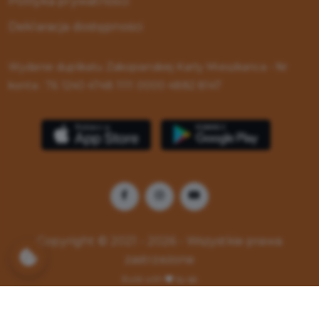
Polityka prywatności
Deklaracja dostępności
Wydanie duplikatu Zakopiańskiej Karty Mieszkańca - Nr
konta : 76 1240 4748 1111 0000 4882 8147
Copyright © 2021 - 2026 - Wszystkie prawa
zastrzeżone
Build with
by qb