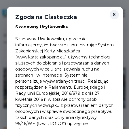
×
Zaloguj
Otwór
Zgoda na Ciasteczka
Szanowny Użytkowniku
Home
Lista aktualności
Szanowny Użytkowniku, uprzejmie
Wraca ruch dwukierunkowy na ulicy Sienkiewicza
informujemy, że tworząc i administrując System
Zakopiańskiej Karty Mieszkańca
(www.karta.zakopane.eu) używamy technologii
służących do zbierania i przetwarzania danych
osobowych w celu analizowania ruchu na
stronach i w Internecie. System nie
personalizuje wyświetlanych treści. Realizując
rozporządzenie Parlamentu Europejskiego i
Rady Unii Europejskiej 2016/679 z dnia 27
kwietnia 2016 r. w sprawie ochrony osób
fizycznych w związku z przetwarzaniem danych
osobowych i w sprawie swobodnego przepływu
takich danych oraz uchylenia dyrektywy
95/46/WE (tzw. „RODO”) uprzejmie