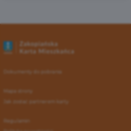
Dokumenty do pobrania
Mapa strony
Jak zostać partnerem karty
Regulamin