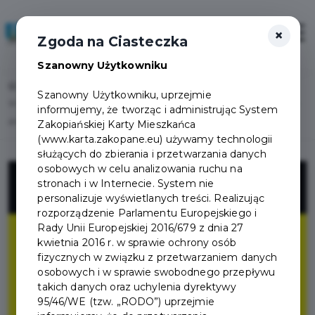
×
Zaloguj
Otwór
Zgoda na Ciasteczka
Szanowny Użytkowniku
Home
Lista aktualności
Szanowny Użytkowniku, uprzejmie
W związku z wyścigiem kolarskim L’Etape Poland by Tour de France 2026 w
informujemy, że tworząc i administrując System
dniu 14 czerwca 2026 (niedziela) wystąpią utrudnienia w ruchu drogowym.
Zakopiańskiej Karty Mieszkańca
(www.karta.zakopane.eu) używamy technologii
służących do zbierania i przetwarzania danych
osobowych w celu analizowania ruchu na
stronach i w Internecie. System nie
personalizuje wyświetlanych treści. Realizując
rozporządzenie Parlamentu Europejskiego i
Rady Unii Europejskiej 2016/679 z dnia 27
kwietnia 2016 r. w sprawie ochrony osób
fizycznych w związku z przetwarzaniem danych
osobowych i w sprawie swobodnego przepływu
takich danych oraz uchylenia dyrektywy
95/46/WE (tzw. „RODO”) uprzejmie