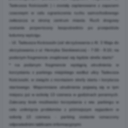
Tadeusza Kościuszki ) i zostały zaplanowane z zapasem
czasowym w celu ograniczenia ruchu samochodowego
zwłaszcza w stronę centrum miasta. Ruch drogowy
zostanie przywrócony bezpośrednio po przejeździe
kolumny wyścigu.
- Ul. Tadeusza Kościuszki (od skrzyżowania z Al. 3 Maja do
skrzyżowania z ul. Henryka Sienkiewicza) - 7:00 - 8:10; na
podanym fragmencie znajdować się będzie strefa startu*
* na podanym fragmencie wystąpią utrudnienia w
korzystaniu z parkingu miejskiego wzdłuż ulicy Tadeusza
Kościuszki, w związki z montażem strefy startu i korytarza
startowego. Wspomniane utrudnienia pojawią się w tym
miejscu już w sobotę 13 czerwca w godzinach porannych.
Zalecany brak możliwości korzystania z ww. parkingu w
celu uniknięcia problemów z późniejszym wyjazdem w
sobotę 13 czerwca - parking zostanie oznaczony
odpowiednimi tablicami informacyjnymi.