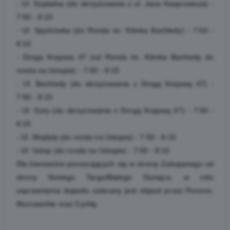
- Ul. Szpitalna (do skrzyżowania z ul. Jana Kasprowicza) -
7:50 - 8:10
- Ul. Spyrkówka (do Ronda im. Klimka Bachledy) - 7:50 -
8:10
- Droga Krajowa 47 (od Ronda im. Klimka Bachledy do
ronda na Ustupie) - 7:50 - 8:15
- Ul. Bachledy (do skrzyżowania z Drogą Krajową 47) -
7:50 - 8:15
- Ul. Guty (do skrzyżowania z Drogą Krajową 47) - 7:50 -
8:15
- Ul. Wojdyły (do ronda na Ustupie) - 7:50 - 8:15
- Ul. Ustup (do ronda na Ustupie) - 7:50 - 8:15
Dla kierowców poruszających się w stronę Zakopanego od
strony Nowego Targu/Białego Dunajca, w celu
usprawnienia dojazdu zalecany jest objazd przez Poronin,
Murzasichle oraz Cyrhlę.