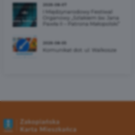
2026-08-07
I Międzynarodowy Festiwal
Organowy „Szlakiem św. Jana
Pawła II – Patrona Małopolski”
2026-08-05
Komunikat dot. ul. Walkosze