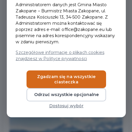
Administratorem danych jest Gmina Miasto
Zakopane – Burmistrz Miasta Zakopane, ul.
W ZWIĄZKU Z
Tadeusza Kościuszki 13, 34-500 Zakopane. Z
Administratorem można kontaktować się
WYŚCIGIEM KOLARSKIM
poprzez adres e-mail: office@zakopane.eu lub
pisemnie na adres korespondencyjny wskazany
L’ETAPE POLAND BY
w zdaniu pierwszym.
TOUR DE FRANCE 2026
Szczegółowe informacje o plikach cookies
znajdziesz w Polityce prywatności
W DNIU 14 CZERWCA
2026 (NIEDZIELA)
Zgadzam się na wszystkie
ciasteczka
WYSTĄPIĄ UTRUDNIENIA
W RUCHU DROGOWYM.
Odrzuć wszystkie opcjonalne
Dostosuj wybór