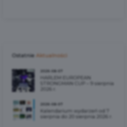
Ostatnie
Aktualności
2026-08-07
HARLEM EUROPEAN
STRONGMAN CUP – 9 sierpnia
2026 r.
2026-08-07
Kalendarium wydarzeń od 7
sierpnia do 20 sierpnia 2026 r.