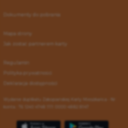
Dokumenty do pobrania
Mapa strony
Jak zostać partnerem karty
Regulamin
Polityka prywatności
Deklaracja dostępności
Wydanie duplikatu Zakopiańskiej Karty Mieszkańca - Nr
konta : 76 1240 4748 1111 0000 4882 8147