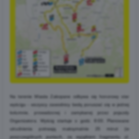
Na terenie Miasta Zakopane odbywa się honorowy star
wyścigu - wszyscy zawodnicy bedą poruszać się w jednej
kolumnie, prowadzonej i zamykanej przez pojazdy
Organizatora. Wyścig startuje o godz. 8:00. Planowane
utrudnienia potrwają maksymalnie 25 minut (w
poszczególnych puntach, za wyjątkiem fragmentu ul.