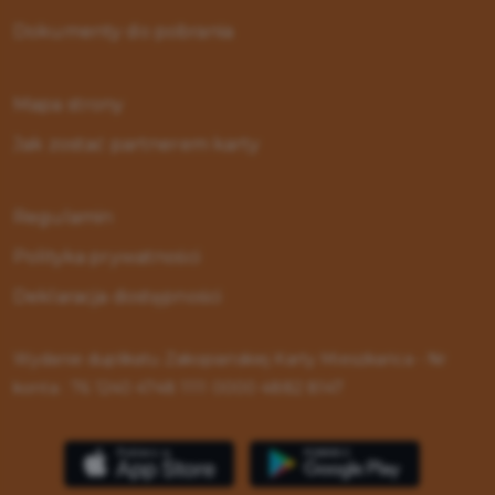
Dokumenty do pobrania
Mapa strony
Jak zostać partnerem karty
Regulamin
Polityka prywatności
Deklaracja dostępności
Wydanie duplikatu Zakopiańskiej Karty Mieszkańca - Nr
konta : 76 1240 4748 1111 0000 4882 8147