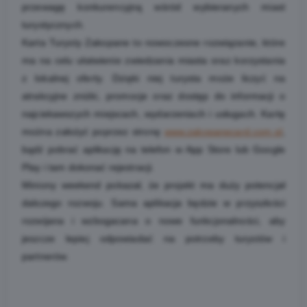
przewagę konkurencyjną wśród wybieranych miast
turystycznych.
Karta Turysty Zakopane to nowoczesne rozwiązanie, które
ma na celu ułatwienie zwiedzania miasta oraz korzystania
z lokalnej oferty. Dzięki niej turysta może liczyć na
atrakcyjne zniżki, promocje oraz dostęp do informacji o
najciekawszych miejscach, wydarzeniach i usługach. Kartę
można założyć poprzez stronę
www.zakopanecard.com.pl
,
bądź pobrać aplikację na telefon w App Store lub Google
Play i tam dokonać rejestracji.
Miniony weekend pokazał, że projekt ma duży potencjał
dalszego rozwoju. Sama aplikacja będzie w przyszłości
rozwijana i wzbogacana o nowe funkcjonalności, aby
jeszcze lepiej odpowiadać na potrzeby turystów i
partnerów.