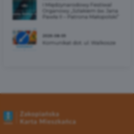
I Międzynarodowy Festiwal
Organowy „Szlakiem św. Jana
Pawła II – Patrona Małopolski”
2026-08-05
Komunikat dot. ul. Walkosze