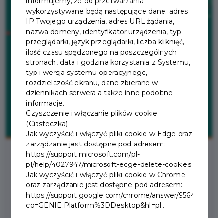
informujemy, że do przetwarzania
wykorzystywane będą następujące dane: adres
IP Twojego urządzenia, adres URL żądania,
nazwa domeny, identyfikator urządzenia, typ
przeglądarki, język przeglądarki, liczba kliknięć,
ilość czasu spędzonego na poszczególnych
stronach, data i godzina korzystania z Systemu,
typ i wersja systemu operacyjnego,
rozdzielczość ekranu, dane zbierane w
dziennikach serwera a także inne podobne
informacje.
Czyszczenie i włączanie plików cookie
(Ciasteczka)
Jak wyczyścić i włączyć pliki cookie w Edge oraz
zarządzanie jest dostępne pod adresem:
https://support.microsoft.com/pl-
pl/help/4027947/microsoft-edge-delete-cookies
2026-05-05
Jak wyczyścić i włączyć pliki cookie w Chrome
oraz zarządzanie jest dostępne pod adresem:
https://support.google.com/chrome/answer/95647?
SUKCES PREMIEROWEGO
co=GENIE.Platform%3DDesktop&hl=pl .
WEEKENDU KARTY