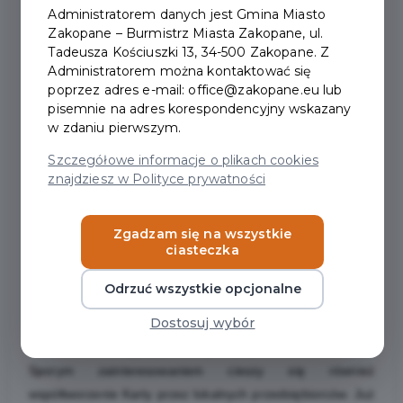
Administratorem danych jest Gmina Miasto
TURYSTY ZAKOPANE.
Zakopane – Burmistrz Miasta Zakopane, ul.
Tadeusza Kościuszki 13, 34-500 Zakopane. Z
Administratorem można kontaktować się
poprzez adres e-mail: office@zakopane.eu lub
Karta Turysty, długo wyczekiwany projekt skierowany do
pisemnie na adres korespondencyjny wskazany
osób nocujących w Zakopanem, wystartowała 1 maja. W
w zdaniu pierwszym.
ciągu zaledwie trzech pierwszych dni funkcjonowania
Szczegółowe informacje o plikach cookies
założono niemal 600 kont, co potwierdza duże
znajdziesz w Polityce prywatności
zainteresowanie wśród turystów.
Pierwsze statystyki pokazują nie tylko skalę
zainteresowania, ale także profil użytkowników.
Zgadzam się na wszystkie
ciasteczka
Największą aktywność odnotowano wśród:
• osób w wieku 30–50 lat – to właśnie ta grupa najczęściej
Odrzuć wszystkie opcjonalne
pobiera aplikację i z niej korzysta,
Dostosuj wybór
• następnie wśród użytkowników w wieku 20–30 lat, którzy
również licznie sięgają po Kartę Turysty.
Sporym zainteresowaniem cieszy się również
współtworzenie Karty przez lokalnych przedsiębiorców. Już