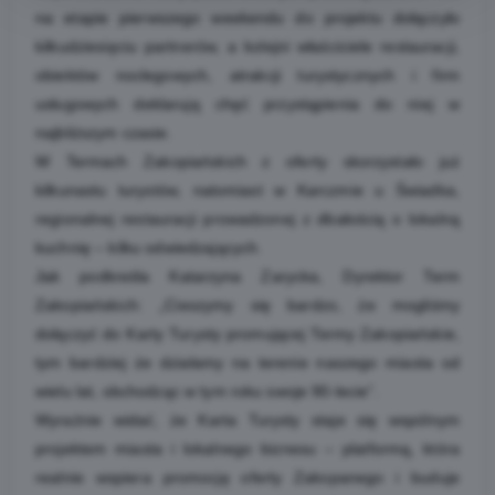
na etapie pierwszego weekendu do projektu dołączyło
kilkudziesięciu partnerów, a kolejni właściciele restauracji,
obiektów noclegowych, atrakcji turystycznych i firm
usługowych deklarują chęć przystąpienia do niej w
najbliższym czasie.
W Termach Zakopiańskich z oferty skorzystało już
kilkunastu turystów, natomiast w Karczmie u Świadka,
regionalnej restauracji prowadzonej z dbałością o lokalną
kuchnię – kilku odwiedzających.
Jak podkreśla Katarzyna Zarycka, Dyrektor Term
Zakopiańskich: „Cieszymy się bardzo, że mogliśmy
dołączyć do Karty Turysty promującej Termy Zakopiańskie,
tym bardziej że działamy na terenie naszego miasta od
wielu lat, obchodząc w tym roku swoje 90-lecie”.
Wyraźnie widać, że Karta Turysty staje się wspólnym
projektem miasta i lokalnego biznesu – platformą, która
realnie wspiera promocję oferty Zakopanego i buduje