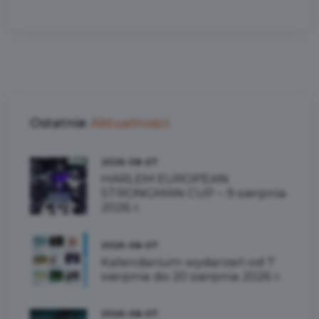
Ostatnie
Aktualności
2026-08-07
HARLEM EUROPEAN
STRONGMAN CUP – 9 sierpnia
2026 r.
2026-08-07
Kalendarium wydarzeń od 7
sierpnia do 20 sierpnia 2026 r.
2026-08-07