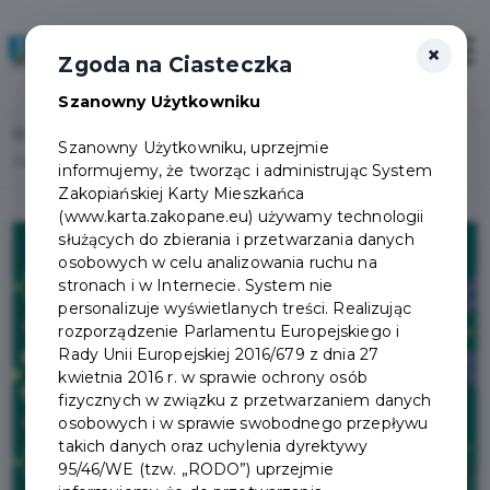
×
Zaloguj
Otwór
Zgoda na Ciasteczka
Szanowny Użytkowniku
Home
Lista aktualności
Szanowny Użytkowniku, uprzejmie
Sukces premierowego weekendu Karty Turysty Zakopane.
informujemy, że tworząc i administrując System
Zakopiańskiej Karty Mieszkańca
(www.karta.zakopane.eu) używamy technologii
służących do zbierania i przetwarzania danych
osobowych w celu analizowania ruchu na
stronach i w Internecie. System nie
personalizuje wyświetlanych treści. Realizując
rozporządzenie Parlamentu Europejskiego i
Rady Unii Europejskiej 2016/679 z dnia 27
kwietnia 2016 r. w sprawie ochrony osób
fizycznych w związku z przetwarzaniem danych
osobowych i w sprawie swobodnego przepływu
takich danych oraz uchylenia dyrektywy
95/46/WE (tzw. „RODO”) uprzejmie