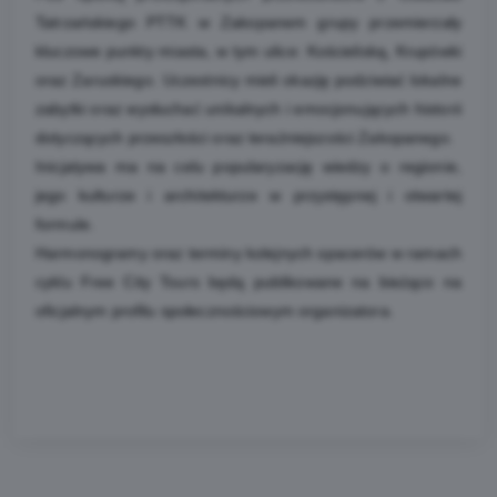
Tatrzańskiego PTTK w Zakopanem grupy przemierzały
kluczowe punkty miasta, w tym ulice: Kościeliską, Krupówki
oraz Zaruskiego. Uczestnicy mieli okazję podziwiać lokalne
zabytki oraz wysłuchać unikalnych i emocjonujących historii
dotyczących przeszłości oraz teraźniejszości Zakopanego.
Inicjatywa ma na celu popularyzację wiedzy o regionie,
jego kulturze i architekturze w przystępnej i otwartej
formule.
Harmonogramy oraz terminy kolejnych spacerów w ramach
cyklu Free City Tours będą publikowane na bieżąco na
oficjalnym profilu społecznościowym organizatora.