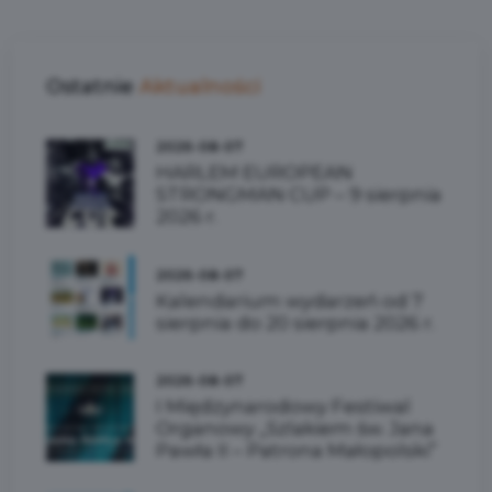
Ostatnie
Aktualności
2026-08-07
HARLEM EUROPEAN
STRONGMAN CUP – 9 sierpnia
2026 r.
2026-08-07
Kalendarium wydarzeń od 7
sierpnia do 20 sierpnia 2026 r.
2026-08-07
I Międzynarodowy Festiwal
Organowy „Szlakiem św. Jana
Pawła II – Patrona Małopolski”