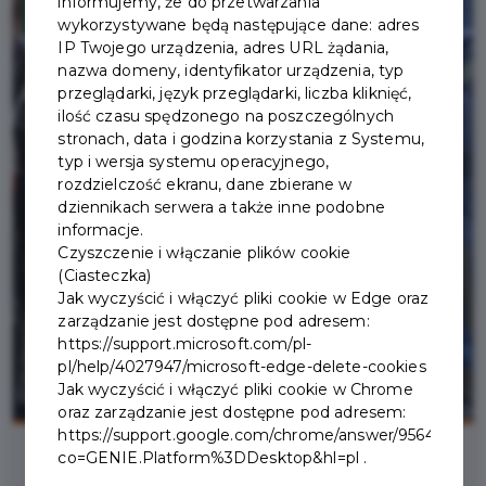
informujemy, że do przetwarzania
wykorzystywane będą następujące dane: adres
IP Twojego urządzenia, adres URL żądania,
nazwa domeny, identyfikator urządzenia, typ
przeglądarki, język przeglądarki, liczba kliknięć,
ilość czasu spędzonego na poszczególnych
stronach, data i godzina korzystania z Systemu,
typ i wersja systemu operacyjnego,
rozdzielczość ekranu, dane zbierane w
dziennikach serwera a także inne podobne
informacje.
Czyszczenie i włączanie plików cookie
(Ciasteczka)
Jak wyczyścić i włączyć pliki cookie w Edge oraz
zarządzanie jest dostępne pod adresem:
https://support.microsoft.com/pl-
pl/help/4027947/microsoft-edge-delete-cookies
Jak wyczyścić i włączyć pliki cookie w Chrome
oraz zarządzanie jest dostępne pod adresem:
https://support.google.com/chrome/answer/95647?
co=GENIE.Platform%3DDesktop&hl=pl .