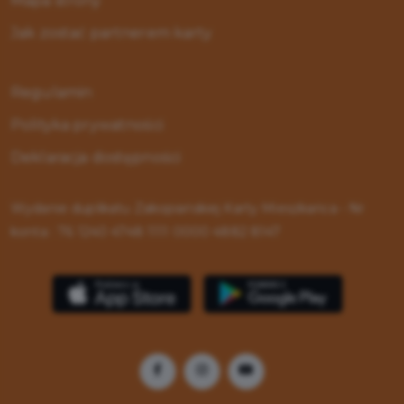
Mapa strony
Jak zostać partnerem karty
Regulamin
Polityka prywatności
Deklaracja dostępności
Wydanie duplikatu Zakopiańskiej Karty Mieszkańca - Nr
konta : 76 1240 4748 1111 0000 4882 8147