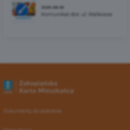
2026-08-05
Komunikat dot. ul. Walkosze
Dokumenty do pobrania