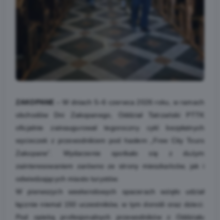
ZAKOPANE
– W dniach 5–6 czerwca 2026 roku, w ramach
obchodów Dni Zakopanego, Oddział Tatrzański PTTK
oficjalnie zainaugurował tegoroczny cykl bezpłatnych
wycieczek z przewodnikiem pod hasłem „Free City Tours
Zakopane”. Wydarzenie spotkało się z dużym
zainteresowaniem zarówno ze strony mieszkańców, jak i
odwiedzających miasto turystów.
W pierwszych weekendowych spacerach wzięło udział
łącznie niemal 150 uczestników, w tym dorośli oraz dzieci.
Pod opieką profesjonalnych przewodników z Oddziału