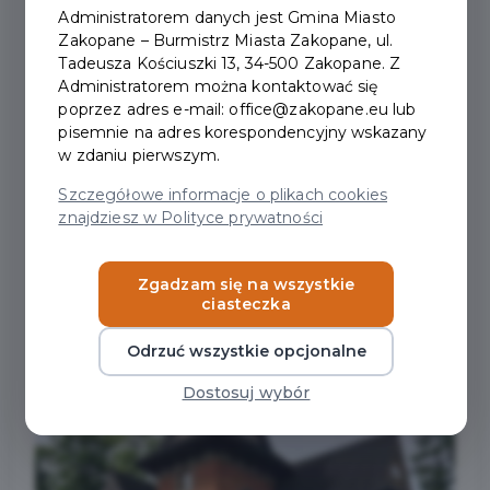
2026-06-08
Administratorem danych jest Gmina Miasto
Zakopane – Burmistrz Miasta Zakopane, ul.
Tadeusza Kościuszki 13, 34-500 Zakopane. Z
SUKCES INAUGURACJI
Administratorem można kontaktować się
poprzez adres e-mail: office@zakopane.eu lub
BEZPŁATNYCH
pisemnie na adres korespondencyjny wskazany
SPACERÓW FREE CITY
w zdaniu pierwszym.
TOURS ZAKOPANE 2026
Szczegółowe informacje o plikach cookies
znajdziesz w Polityce prywatności
Zgadzam się na wszystkie
ciasteczka
Odrzuć wszystkie opcjonalne
Dostosuj wybór