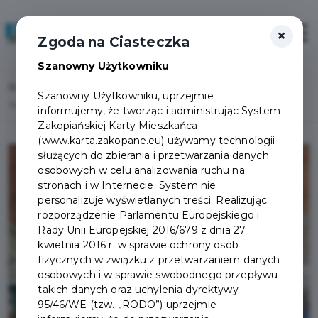
×
Zaloguj
Otwór
Zgoda na Ciasteczka
Szanowny Użytkowniku
Home
Lista aktualności
Szanowny Użytkowniku, uprzejmie
Sukces inauguracji bezpłatnych spacerów Free City Tours Zakopane 2026
informujemy, że tworząc i administrując System
Zakopiańskiej Karty Mieszkańca
(www.karta.zakopane.eu) używamy technologii
służących do zbierania i przetwarzania danych
osobowych w celu analizowania ruchu na
stronach i w Internecie. System nie
personalizuje wyświetlanych treści. Realizując
rozporządzenie Parlamentu Europejskiego i
Rady Unii Europejskiej 2016/679 z dnia 27
kwietnia 2016 r. w sprawie ochrony osób
fizycznych w związku z przetwarzaniem danych
osobowych i w sprawie swobodnego przepływu
takich danych oraz uchylenia dyrektywy
95/46/WE (tzw. „RODO”) uprzejmie