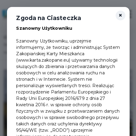
×
Zaloguj
Otwór
Zgoda na Ciasteczka
Szanowny Użytkowniku
Home
Lista aktualności
Szanowny Użytkowniku, uprzejmie
Restauracja Stara Papiernia w EN Hotel Partnerem Zakopiańskiej Karty
informujemy, że tworząc i administrując System
Mieszkańca
Zakopiańskiej Karty Mieszkańca
(www.karta.zakopane.eu) używamy technologii
służących do zbierania i przetwarzania danych
osobowych w celu analizowania ruchu na
stronach i w Internecie. System nie
personalizuje wyświetlanych treści. Realizując
rozporządzenie Parlamentu Europejskiego i
Rady Unii Europejskiej 2016/679 z dnia 27
kwietnia 2016 r. w sprawie ochrony osób
fizycznych w związku z przetwarzaniem danych
osobowych i w sprawie swobodnego przepływu
takich danych oraz uchylenia dyrektywy
95/46/WE (tzw. „RODO”) uprzejmie