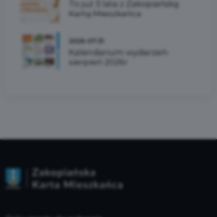
To już 3 lata z Zakopiańską
Kartą Mieszkańca
2026-07-31
Kalendarium wydarzeń-
sierpień 2026r