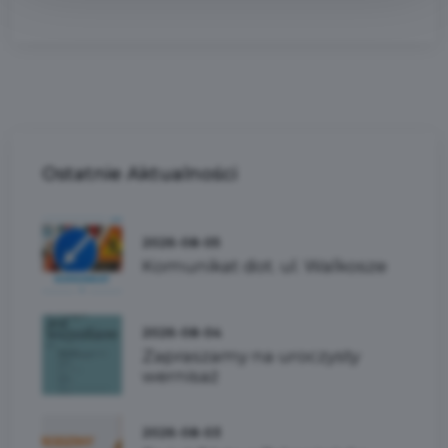
Ostatnie
Aktualności
2026-08-05
Komunikat dot. ul. Walkosze
2026-08-04
Zapraszamy na uroczysty
wernisaż
2026-08-03