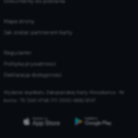
Dokumenty do pobrania
Mapa strony
Jak zostać partnerem karty
Regulamin
Polityka prywatności
Deklaracja dostępności
Wydanie duplikatu Zakopiańskiej Karty Mieszkańca - Nr
konta : 76 1240 4748 1111 0000 4882 8147