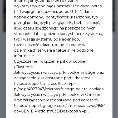
informujemy, że do przetwarzania
wykorzystywane będą następujące dane: adres
IP Twojego urządzenia, adres URL żądania,
nazwa domeny, identyfikator urządzenia, typ
przeglądarki, język przeglądarki, liczba kliknięć,
ilość czasu spędzonego na poszczególnych
stronach, data i godzina korzystania z Systemu,
typ i wersja systemu operacyjnego,
rozdzielczość ekranu, dane zbierane w
2025-04-08
dziennikach serwera a także inne podobne
informacje.
Czyszczenie i włączanie plików cookie
RESTAURACJA STARA
(Ciasteczka)
Jak wyczyścić i włączyć pliki cookie w Edge oraz
PAPIERNIA W EN HOTEL
zarządzanie jest dostępne pod adresem:
PARTNEREM
https://support.microsoft.com/pl-
pl/help/4027947/microsoft-edge-delete-cookies
ZAKOPIAŃSKIEJ KARTY
Jak wyczyścić i włączyć pliki cookie w Chrome
oraz zarządzanie jest dostępne pod adresem:
MIESZKAŃCA
https://support.google.com/chrome/answer/95647?
co=GENIE.Platform%3DDesktop&hl=pl .