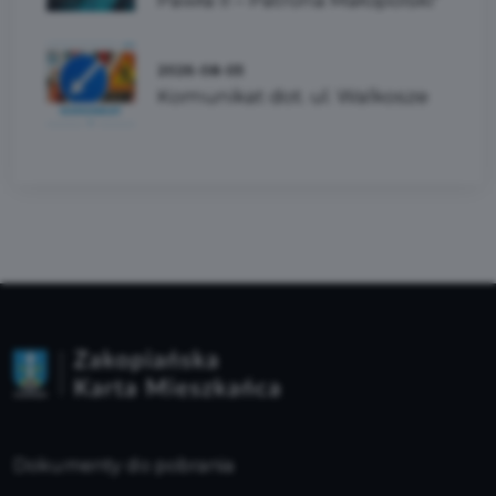
Pawła II – Patrona Małopolski”
2026-08-05
Komunikat dot. ul. Walkosze
Dokumenty do pobrania