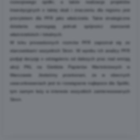
rozwojowego spółki, a także realizacja projektów
inwestycyjnych o takiej skali i znaczeniu dla regionu jest
priorytetem dla PFR jako właściciela. Takie strategiczne
działania wymagają jednak spójności stanowisk
właścicielskich i lokalnych.
W toku prowadzonych rozmów PFR zapoznał się ze
stanowiskami wszystkich Stron. W wyniku ich analizy PFR
podjął decyzję o odstąpieniu od dalszych prac nad emisją
akcji PKL na Giełdzie Papierów Wartościowych w
Warszawie. Jesteśmy przekonani, że w obecnych
uwarunkowaniach jest to rozwiązanie najlepsze dla Spółki,
tym samym leży w interesie wszystkich zainteresowanych
Stron.