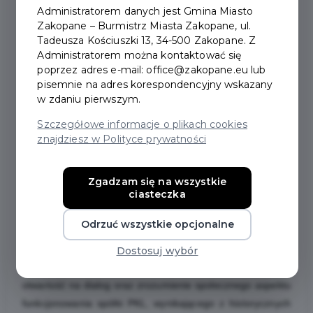
Administratorem danych jest Gmina Miasto
Sportu i Turystyki Ireneuszowi Rasiowi, Ministrowi
Zakopane – Burmistrz Miasta Zakopane, ul.
Aktywów Państwowych Grzegorzowi Wronie,
Tadeusza Kościuszki 13, 34-500 Zakopane. Z
Ministrowi Funduszy i Polityki Regionalnej Jackowi
Administratorem można kontaktować się
Karnowskiemu, Minister Rodziny, Pracy i Polityki
poprzez adres e-mail: office@zakopane.eu lub
pisemnie na adres korespondencyjny wskazany
Społecznej Aleksandrze Gajewskiej, Zarządowi
w zdaniu pierwszym.
Województwa Małopolskiego z Marszałkiem Łukaszem
Smółką na czele, radnemu Sejmiku Województwa
Szczegółowe informacje o plikach cookies
znajdziesz w Polityce prywatności
Małopolskiego Janowi Piczurze oraz wszystkim
politykom i parlamentarzystom zaangażowanym w
dobro PKL.
Zgadzam się na wszystkie
ciasteczka
Miasto Zakopane dziękuje również Polskiemu Funduszowi
Rozwoju za liczne rozmowy dotyczące przyszłości spółki
Odrzuć wszystkie opcjonalne
Polskie Koleje Linowe, a w szczególności Prezesowi
Piotrowi Matczukowi oraz Wiceprezesom: Mariuszowi
Dostosuj wybór
Jaszczykowi i Mikołajowi Raczyńskiemu. Dziękujemy za
otwartość na dialog oraz zrozumienie społecznego aspektu
funkcjonowania spółki PKL, wynikającego z historycznych