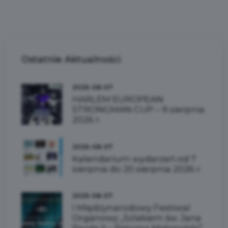
Ostatnie
Aktualności
2026-08-07
HARLEM EUROPEAN
STRONGMAN CUP – 9 sierpnia
2026 r.
2026-08-07
Kalendarium wydarzeń od 7
sierpnia do 20 sierpnia 2026 r.
2026-08-07
I Międzynarodowy Festiwal
Organowy „Szlakiem św. Jana