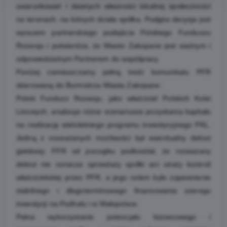
uwarunkowań i dawnych własności lokalnej społeczności
na terenach, na których działa spółka. Podjęta decyzja jest
wyrazem partnerskiego podejścia Polskiego Funduszu
Rozwoju i potwierdza, że Miasto Zakopane jest ważnym i
odpowiedzialnym Partnerem do współpracy.
Poniżej zamieszczamy pełną treść komunikatu PFR
skierowaną do Burmistrza Miasta Zakopane:
Polski Fundusz Rozwoju, jako właściciel Polskich Kolei
Linowych, analizuje różne scenariusze pozyskania kapitału
na realizację wieloletniego programu inwestycyjnego PKL.
Jedną z rozważanych możliwości był ewentualny debiut
giełdowy. PFR od początku podkreślał, że rozważany
debiut nie oznacza sprzedaży spółki ani utraty kontroli
właścicielskiej przez PFR, a jego celem było zapewnienie
stabilnego i długoterminowego finansowania szeregu
inwestycji na Podhalu i w Małopolsce.
Pełne wykorzystanie potencjału biznesowego i