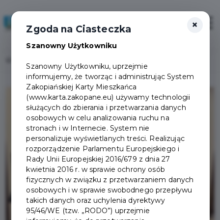
×
Zaloguj
Otwór
Zgoda na Ciasteczka
Szanowny Użytkowniku
Home
Lista aktualności
Polskie Koleje Linowe nie trafią na giełdę
Szanowny Użytkowniku, uprzejmie
informujemy, że tworząc i administrując System
Zakopiańskiej Karty Mieszkańca
(www.karta.zakopane.eu) używamy technologii
służących do zbierania i przetwarzania danych
osobowych w celu analizowania ruchu na
stronach i w Internecie. System nie
personalizuje wyświetlanych treści. Realizując
rozporządzenie Parlamentu Europejskiego i
Rady Unii Europejskiej 2016/679 z dnia 27
kwietnia 2016 r. w sprawie ochrony osób
fizycznych w związku z przetwarzaniem danych
osobowych i w sprawie swobodnego przepływu
takich danych oraz uchylenia dyrektywy
95/46/WE (tzw. „RODO”) uprzejmie