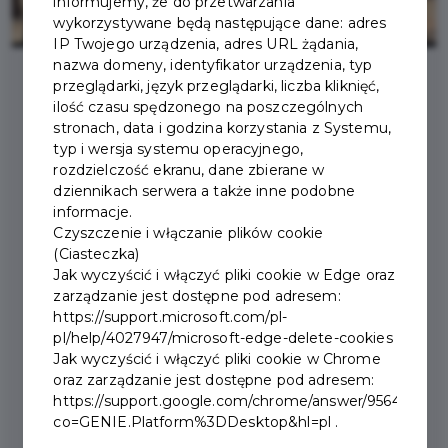
informujemy, że do przetwarzania
wykorzystywane będą następujące dane: adres
IP Twojego urządzenia, adres URL żądania,
nazwa domeny, identyfikator urządzenia, typ
przeglądarki, język przeglądarki, liczba kliknięć,
ilość czasu spędzonego na poszczególnych
2026-01-30
stronach, data i godzina korzystania z Systemu,
typ i wersja systemu operacyjnego,
POLSKIE KOLEJE
rozdzielczość ekranu, dane zbierane w
dziennikach serwera a także inne podobne
LINOWE NIE TRAFIĄ NA
informacje.
Czyszczenie i włączanie plików cookie
GIEŁDĘ
(Ciasteczka)
Jak wyczyścić i włączyć pliki cookie w Edge oraz
zarządzanie jest dostępne pod adresem:
Miasto Zakopane dziękuje samorządowcom i
https://support.microsoft.com/pl-
politykom, którzy od samego początku wspierali
pl/help/4027947/microsoft-edge-delete-cookies
Jak wyczyścić i włączyć pliki cookie w Chrome
działania zmierzające do zmiany kierunku polityki PFR,
oraz zarządzanie jest dostępne pod adresem:
polegającej na odstąpieniu od pomysłu wprowadzenia
https://support.google.com/chrome/answer/95647?
PKL na giełdę, a w szczególności: premierowi
co=GENIE.Platform%3DDesktop&hl=pl .
Władysławowi Kosiniakowi-Kamyszowi, Ministrowi