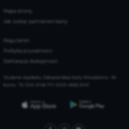
Mapa strony
Jak zostać partnerem karty
Regulamin
Polityka prywatności
Deklaracja dostępności
Wydanie duplikatu Zakopiańskiej Karty Mieszkańca - Nr
konta : 76 1240 4748 1111 0000 4882 8147