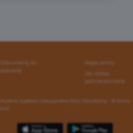
Dokumenty do
Mapa strony
pobrania
Jak zostać
partnerem karty
Wydanie duplikatu Zakopiańskiej Karty Mieszkańca - Nr konta 
8147