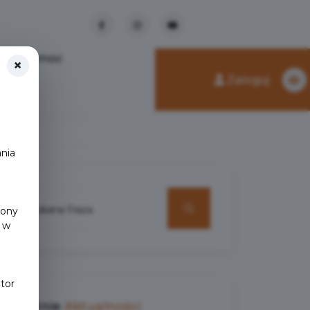
Pomoc
×
Zaloguj
nia
y
rony
 w
tor
Ostatnie
Aktualności