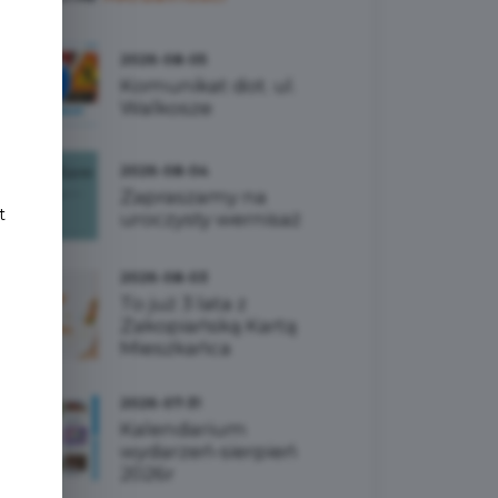
e
2026-08-05
Komunikat dot. ul.
Walkosze
2026-08-04
Zapraszamy na
t
uroczysty wernisaż
2026-08-03
To już 3 lata z
Zakopiańską Kartą
Mieszkańca
2026-07-31
Kalendarium
wydarzeń-sierpień
2026r