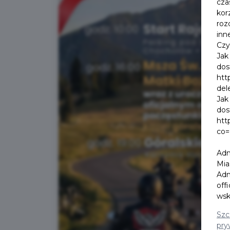
cza
kor
roz
inn
Czy
Jak
dos
htt
del
Jak
dos
htt
co=
Adm
Mia
Adm
off
wsk
Szc
pry