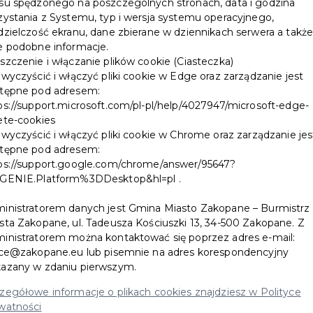
su spędzonego na poszczególnych stronach, data i godzina
zystania z Systemu, typ i wersja systemu operacyjnego,
dzielczość ekranu, dane zbierane w dziennikach serwera a takż
e podobne informacje.
szczenie i włączanie plików cookie (Ciasteczka)
 wyczyścić i włączyć pliki cookie w Edge oraz zarządzanie jest
tępne pod adresem:
ps://support.microsoft.com/pl-pl/help/4027947/microsoft-edge-
ete-cookies
 wyczyścić i włączyć pliki cookie w Chrome oraz zarządzanie jes
tępne pod adresem:
ps://support.google.com/chrome/answer/95647?
GENIE.Platform%3DDesktop&hl=pl .
inistratorem danych jest Gmina Miasto Zakopane – Burmistrz
sta Zakopane, ul. Tadeusza Kościuszki 13, 34-500 Zakopane. Z
inistratorem można kontaktować się poprzez adres e-mail:
ice@zakopane.eu lub pisemnie na adres korespondencyjny
azany w zdaniu pierwszym.
zegółowe informacje o plikach cookies znajdziesz w Polityce
watności