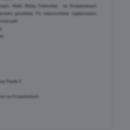
owym Matki Bożej Fatimskiej na Krzeptówkach
prawie góralskiej. Po nabożeństwie zaplanowano
 motocykli.
ę
ie
na Pawła II
nym na Krzeptówkach