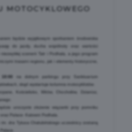
NU MOTOCYKLOWEGO
anem będzie wyjątkowym spotkaniem środowiska
 pasję do jazdy, ducha wspólnoty oraz wartości
niezwykłej scenerii Tatr i Podhala, a jego program
czymi trasami regionu, jak i elementy historyczne,
e
10:00
na dolnym parkingu przy Sanktuarium
tówkach, skąd wystartuje kolumna motocyklistów.
pane, Kościelisko, Witów, Chochołów, Dzianisz,
anego.
dzie uroczyste złożenie wiązanki przy pomniku
oraz Palace- Katowni Podhala.
im. dra Tytusa Chałubińskiego uczestnicy zostaną
Palace.