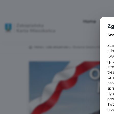
Home
Aktu
Zg
Sz
Sza
Home
Lista aktualności
Otwarcia Sezonu Motocyklo
adm
(ww
i p
str
tre
Uni
osó
spr
dyr
prz
Two
urz