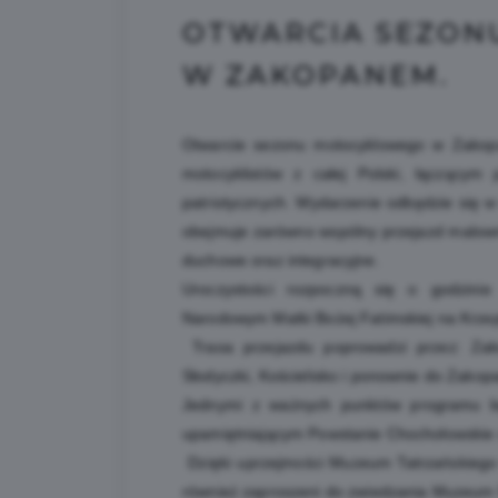
OTWARCIA SEZO
W ZAKOPANEM.
Otwarcie sezonu motocyklowego w Zakop
motocyklistów z całej Polski, łączącym
patriotycznych. Wydarzenie odbędzie się w 
obejmuje zarówno wspólny przejazd malowni
duchowe oraz integracyjne.
Uroczystości rozpoczną się o godzini
Narodowym Matki Bożej Fatimskiej na Krzep
Trasa przejazdu poprowadzi przez: Zako
Słodyczki, Kościelisko i ponownie do Zakop
Jednymi z ważnych punktów programu bę
upamiętniającym Powstanie Chochołowskie 
Dzięki uprzejmości Muzeum Tatrzańskiego 
również zaproszeni do zwiedzania Muzeum 