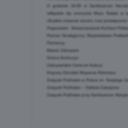
O godzinie 16:00 w Sanktuarium Narod
odbędzie się uroczysta Msza Święta w o
oficjalne otwarcie sezonu oraz poświęcenie
Organizator: Stowarzyszenie Kocham Polsk
Partner Strategiczny: Województwo Podlask
Partnerzy:
Miasto Zakopane
Gmina Drohiczyn
Zakopiańskie Centrum Kultury
Krajowy Ośrodek Wsparcia Rolnictwa
Związek Podhalan w Polsce im. Świętego Ja
Związek Podhalan – Oddział Zakopane
Związek Podhalan przy Sanktuarium Maryj