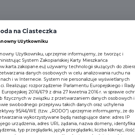
alności
Partnerzy
Pakiety
Duplikat karty
oda na Ciasteczka
Punkty obsługi
Załóż konto
anowny Użytkowniku
nowny Użytkowniku, uprzejmie informujemy, że tworząc i
wego w Zakopanem.
inistrując System Zakopiańskiej Karty Mieszkańca
w.karta.zakopane.eu) używamy technologii służących do zbiera
rzetwarzania danych osobowych w celu analizowania ruchu na
onach i w Internecie. System nie personalizuje wyświetlanych
ści. Realizując rozporządzenie Parlamentu Europejskiego i Rad
i Europejskiej 2016/679 z dnia 27 kwietnia 2016 r. w sprawie och
b fizycznych w związku z przetwarzaniem danych osobowych i
awie swobodnego przepływu takich danych oraz uchylenia
ektywy 95/46/WE (tzw. „RODO”) uprzejmie informujemy, że do
etwarzania wykorzystywane będą następujące dane: adres IP
jego urządzenia, adres URL żądania, nazwa domeny, identyfika
ądzenia, typ przeglądarki, język przeglądarki, liczba kliknięć, ilość