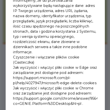
informujemy, że do przetwarzania
wykorzystywane będą następujące dane: adres
IP Twojego urządzenia, adres URL żądania,
nazwa domeny, identyfikator urządzenia, typ
przeglądarki, język przeglądarki, liczba kliknięć,
ilość czasu spędzonego na poszczególnych
stronach, data i godzina korzystania z Systemu,
typ i wersja systemu operacyjnego,
rozdzielczość ekranu, dane zbierane w
dziennikach serwera a także inne podobne
informacje.
Czyszczenie i włączanie plików cookie
2025-10-28
(Ciasteczka)
Jak wyczyścić i włączyć pliki cookie w Edge oraz
zarządzanie jest dostępne pod adresem:
NOWA DEKLARACJA I
https://support.microsoft.com/pl-
NOWE STAWKI ZA
pl/help/4027947/microsoft-edge-delete-cookies
Jak wyczyścić i włączyć pliki cookie w Chrome
ODPADY KOMUNALNE
oraz zarządzanie jest dostępne pod adresem:
https://support.google.com/chrome/answer/95647?
co=GENIE.Platform%3DDesktop&hl=pl .