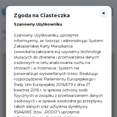
×
Zaloguj
Otwór
Zgoda na Ciasteczka
Szanowny Użytkowniku
Home
Lista aktualności
Szanowny Użytkowniku, uprzejmie
Nowa deklaracja i nowe stawki za odpady komunalne
informujemy, że tworząc i administrując System
Zakopiańskiej Karty Mieszkańca
(www.karta.zakopane.eu) używamy technologii
służących do zbierania i przetwarzania danych
osobowych w celu analizowania ruchu na
stronach i w Internecie. System nie
personalizuje wyświetlanych treści. Realizując
rozporządzenie Parlamentu Europejskiego i
Rady Unii Europejskiej 2016/679 z dnia 27
kwietnia 2016 r. w sprawie ochrony osób
fizycznych w związku z przetwarzaniem danych
osobowych i w sprawie swobodnego przepływu
takich danych oraz uchylenia dyrektywy
95/46/WE (tzw. „RODO”) uprzejmie