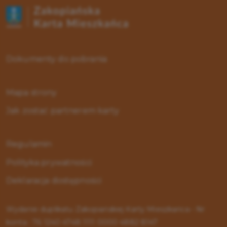
Dokumenty do pobrania
Mapa strony
Jak zostać partnerem karty
Regulamin
Polityka prywatności
Deklaracja dostępności
Wydanie duplikatu Zakopiańskiej Karty Mieszkańca - Nr
konta : 76 1240 4748 1111 0000 4882 8147