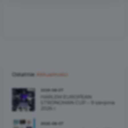
Ostatnie
Aktualności
2026-08-07
HARLEM EUROPEAN
STRONGMAN CUP – 9 sierpnia
2026 r.
2026-08-07