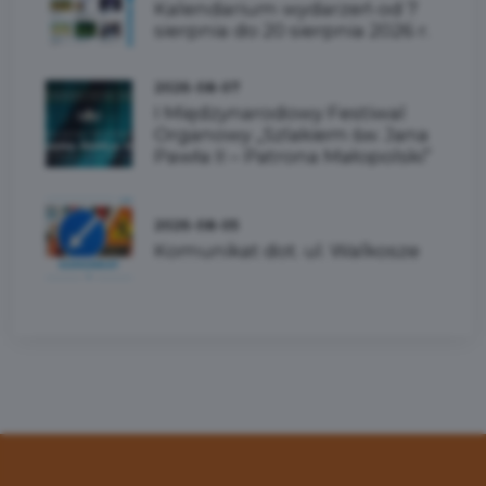
Kalendarium wydarzeń od 7
sierpnia do 20 sierpnia 2026 r.
2026-08-07
I Międzynarodowy Festiwal
Organowy „Szlakiem św. Jana
Pawła II – Patrona Małopolski”
2026-08-05
Komunikat dot. ul. Walkosze