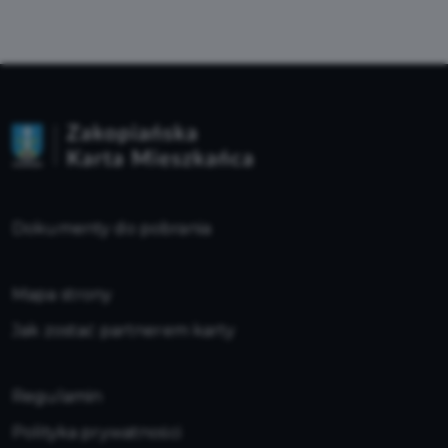
Dokumenty do pobrania
Mapa strony
Jak zostać partnerem karty
Regulamin
Polityka prywatności