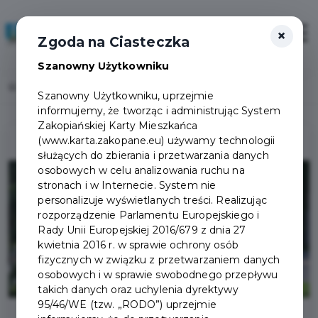
×
Zaloguj
Otwór
Zgoda na Ciasteczka
Szanowny Użytkowniku
Home
Lista aktualności
KOMUNIKAT
Szanowny Użytkowniku, uprzejmie
informujemy, że tworząc i administrując System
Zakopiańskiej Karty Mieszkańca
(www.karta.zakopane.eu) używamy technologii
służących do zbierania i przetwarzania danych
osobowych w celu analizowania ruchu na
stronach i w Internecie. System nie
personalizuje wyświetlanych treści. Realizując
rozporządzenie Parlamentu Europejskiego i
Rady Unii Europejskiej 2016/679 z dnia 27
kwietnia 2016 r. w sprawie ochrony osób
fizycznych w związku z przetwarzaniem danych
osobowych i w sprawie swobodnego przepływu
takich danych oraz uchylenia dyrektywy
95/46/WE (tzw. „RODO”) uprzejmie