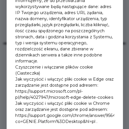
informujemy, że do przetwarzania
wykorzystywane będą następujące dane: adres
IP Twojego urządzenia, adres URL żądania,
nazwa domeny, identyfikator urządzenia, typ
przeglądarki, język przeglądarki, liczba kliknięć,
ilość czasu spędzonego na poszczególnych
stronach, data i godzina korzystania z Systemu,
typ i wersja systemu operacyjnego,
rozdzielczość ekranu, dane zbierane w
dziennikach serwera a także inne podobne
informacje.
2026-01-08
Czyszczenie i włączanie plików cookie
(Ciasteczka)
KOMUNIKAT
Jak wyczyścić i włączyć pliki cookie w Edge oraz
zarządzanie jest dostępne pod adresem:
https://support.microsoft.com/pl-
pl/help/4027947/microsoft-edge-delete-cookies
W ramach
linii nr 16
(Kościuszki, Tetmajera, Piłsudskiego,
Jak wyczyścić i włączyć pliki cookie w Chrome
Przewodników Tatrzańskich, Kuźnice, Karłowicza, Olcza,
oraz zarządzanie jest dostępne pod adresem:
Guty) z obsługi zostaną wyłączone następujące przystanki:
https://support.google.com/chrome/answer/95647?
B. Czecha Skocznia (dwustronnie), B. Czecha COS
co=GENIE.Platform%3DDesktop&hl=pl .
(dwustronnie).