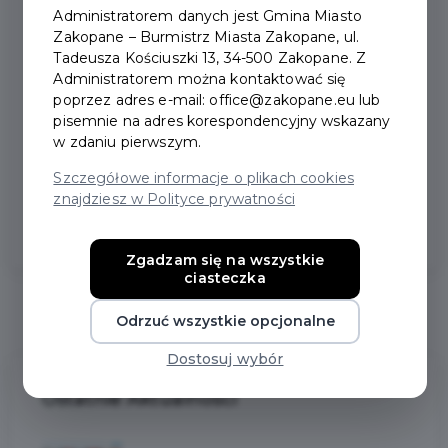
Administratorem danych jest Gmina Miasto
Trasa przebiegu linii na czas zawodów Pucharu
Zakopane – Burmistrz Miasta Zakopane, ul.
Świata:
Kościuszki Dworzec – Tetmajera – Piłsudskiego –
Tadeusza Kościuszki 13, 34-500 Zakopane. Z
Sabały – Zamoyskiego – Chałubińskiego – Przewodników
Administratorem można kontaktować się
poprzez adres e-mail: office@zakopane.eu lub
Tatrzańskich – Kuźnice – Karłowicza – Olcza – Guty –
pisemnie na adres korespondencyjny wskazany
Kościuszki Dworzec.
w zdaniu pierwszym.
Szczegółowe informacje o plikach cookies
znajdziesz w Polityce prywatności
Zgadzam się na wszystkie
ciasteczka
Odrzuć wszystkie opcjonalne
Dostosuj wybór
Ostatnie
Aktualności