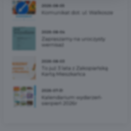
2026-08-05
Komunikat dot. ul. Walkosze
2026-08-04
Zapraszamy na uroczysty
wernisaż
2026-08-03
To już 3 lata z Zakopiańską
Kartą Mieszkańca
2026-07-31
Kalendarium wydarzeń-
sierpień 2026r