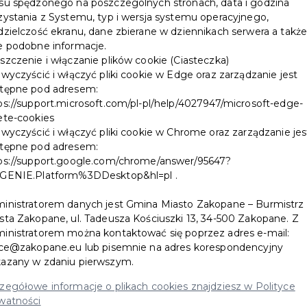
su spędzonego na poszczególnych stronach, data i godzina
zystania z Systemu, typ i wersja systemu operacyjnego,
dzielczość ekranu, dane zbierane w dziennikach serwera a takż
e podobne informacje.
szczenie i włączanie plików cookie (Ciasteczka)
 wyczyścić i włączyć pliki cookie w Edge oraz zarządzanie jest
tępne pod adresem:
ps://support.microsoft.com/pl-pl/help/4027947/microsoft-edge-
ete-cookies
 wyczyścić i włączyć pliki cookie w Chrome oraz zarządzanie jes
tępne pod adresem:
ps://support.google.com/chrome/answer/95647?
GENIE.Platform%3DDesktop&hl=pl .
inistratorem danych jest Gmina Miasto Zakopane – Burmistrz
sta Zakopane, ul. Tadeusza Kościuszki 13, 34-500 Zakopane. Z
inistratorem można kontaktować się poprzez adres e-mail:
ice@zakopane.eu lub pisemnie na adres korespondencyjny
azany w zdaniu pierwszym.
zegółowe informacje o plikach cookies znajdziesz w Polityce
watności