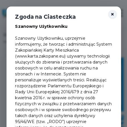
×
Zaloguj
Otwór
Zgoda na Ciasteczka
Szanowny Użytkowniku
Home
Lista aktualności
Szanowny Użytkowniku, uprzejmie
Kalendarium wydarzeń 21 lutego – 28 marca 2026 r.
informujemy, że tworząc i administrując System
Zakopiańskiej Karty Mieszkańca
(www.karta.zakopane.eu) używamy technologii
służących do zbierania i przetwarzania danych
osobowych w celu analizowania ruchu na
stronach i w Internecie. System nie
personalizuje wyświetlanych treści. Realizując
rozporządzenie Parlamentu Europejskiego i
Rady Unii Europejskiej 2016/679 z dnia 27
kwietnia 2016 r. w sprawie ochrony osób
fizycznych w związku z przetwarzaniem danych
osobowych i w sprawie swobodnego przepływu
takich danych oraz uchylenia dyrektywy
95/46/WE (tzw. „RODO”) uprzejmie