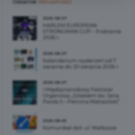
Ostatnie
Aktualności
2026-08-07
HARLEM EUROPEAN
STRONGMAN CUP – 9 sierpnia
2026 r.
2026-08-07
Kalendarium wydarzeń od 7
sierpnia do 20 sierpnia 2026 r.
2026-08-07
I Międzynarodowy Festiwal
Organowy „Szlakiem św. Jana
Pawła II – Patrona Małopolski”
2026-08-05
Komunikat dot. ul. Walkosze