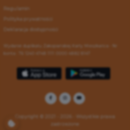
Regulamin
Polityka prywatności
Deklaracja dostępności
Wydanie duplikatu Zakopiańskiej Karty Mieszkańca - Nr
konta : 76 1240 4748 1111 0000 4882 8147
Copyright © 2021 - 2026 - Wszystkie prawa
zastrzeżone