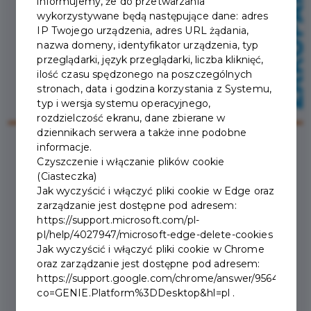
informujemy, że do przetwarzania
wykorzystywane będą następujące dane: adres
IP Twojego urządzenia, adres URL żądania,
nazwa domeny, identyfikator urządzenia, typ
przeglądarki, język przeglądarki, liczba kliknięć,
ilość czasu spędzonego na poszczególnych
stronach, data i godzina korzystania z Systemu,
typ i wersja systemu operacyjnego,
rozdzielczość ekranu, dane zbierane w
dziennikach serwera a także inne podobne
informacje.
Czyszczenie i włączanie plików cookie
2026-02-20
(Ciasteczka)
Jak wyczyścić i włączyć pliki cookie w Edge oraz
zarządzanie jest dostępne pod adresem:
KALENDARIUM
https://support.microsoft.com/pl-
WYDARZEŃ 21 LUTEGO –
pl/help/4027947/microsoft-edge-delete-cookies
Jak wyczyścić i włączyć pliki cookie w Chrome
28 MARCA 2026 R.
oraz zarządzanie jest dostępne pod adresem:
https://support.google.com/chrome/answer/95647?
co=GENIE.Platform%3DDesktop&hl=pl .
Kalendarium wydarzeń | 21 lutego – 28 marca 2026 r.