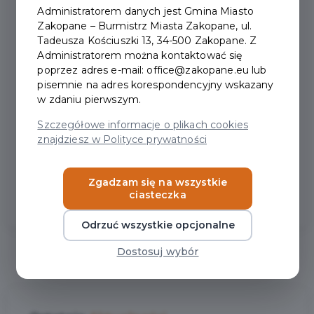
Administratorem danych jest Gmina Miasto
Jeśli chcecie maksymalnie wykorzystać ten czas i
Zakopane – Burmistrz Miasta Zakopane, ul.
szukacie pomysłów na ciekawe zakończenie zimowego
Tadeusza Kościuszki 13, 34-500 Zakopane. Z
wypoczynku, mamy dla Was świeżą porcję inspiracji!
Administratorem można kontaktować się
poprzez adres e-mail: office@zakopane.eu lub
Zakopane dobre eMOCje!
pisemnie na adres korespondencyjny wskazany
Link do pełnej bazy
w zdaniu pierwszym.
wydarzeń:
https://www.zakopane.pl/baza-wydarzen?
Szczegółowe informacje o plikach cookies
fbclid=IwY2xjawQE5fRleHRuA2FlbQIxMABicmlkETBqUVFm
znajdziesz w Polityce prywatności
45tpe1aJ1RIkLez_aem_43eYBdJbTFuQ7FOyUZldHw
Zgadzam się na wszystkie
ciasteczka
Odrzuć wszystkie opcjonalne
Dostosuj wybór