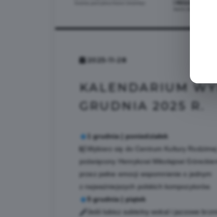
2025-11-28
KALENDARIUM WYD
GRUDNIA 2025 R.
1 grudnia | poniedziałek
Wybierz się do Centrum Kultury Rodzimej
poświęcony Henrykowi Mikołajowi Góreckie
przez pełne emocji wspomnienie o jednym
z najważniejszych polskich kompozytorów.
5 grudnia | piątek
Jeśli lubisz subtelny wokal i jazzowe brz