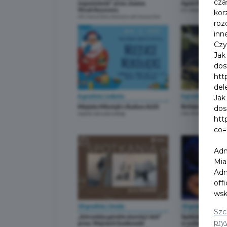
cza
kor
roz
inn
Czy
Jak
dos
htt
del
Jak
dos
htt
co=
Adm
Mia
Adm
off
wsk
Szc
pry