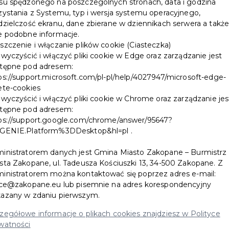
su spędzonego na poszczególnych stronach, data i godzina
zystania z Systemu, typ i wersja systemu operacyjnego,
dzielczość ekranu, dane zbierane w dziennikach serwera a takż
e podobne informacje.
szczenie i włączanie plików cookie (Ciasteczka)
 wyczyścić i włączyć pliki cookie w Edge oraz zarządzanie jest
tępne pod adresem:
ps://support.microsoft.com/pl-pl/help/4027947/microsoft-edge-
ete-cookies
 wyczyścić i włączyć pliki cookie w Chrome oraz zarządzanie jes
tępne pod adresem:
ps://support.google.com/chrome/answer/95647?
GENIE.Platform%3DDesktop&hl=pl .
inistratorem danych jest Gmina Miasto Zakopane – Burmistrz
sta Zakopane, ul. Tadeusza Kościuszki 13, 34-500 Zakopane. Z
inistratorem można kontaktować się poprzez adres e-mail:
ice@zakopane.eu lub pisemnie na adres korespondencyjny
azany w zdaniu pierwszym.
zegółowe informacje o plikach cookies znajdziesz w Polityce
watności