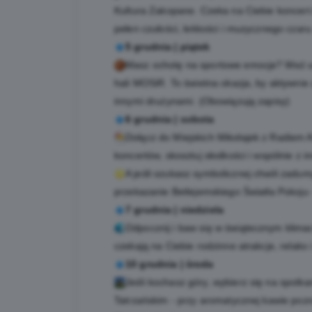
Kultura Zakopane. Czeka na Ciebie koncert 
pełen czułości, lekkości i muzycznego czaru
5 grudnia | pią
tek
Masz ochotę na sportowe emocje? Weź ud
hali MOSiR. To świetna okazja, by aktywnie 
innymi drużynami. (Obowiązują zapisy)
6 grudnia | sobota
Dołącz do Miejskich Mikołajek z Radiem A
koncertów, skosztuj słodkości i wspólnie z i
A jeśli szukasz symbolicznej chwili zad
przekazanie Betlejemskiego Światła Pokoju - 
7 grudnia | niedziela
Odpocznij i baw się w świątecznym klima
czekają na Ciebie rodzinne atrakcje, relaks 
10 grudnia | ś
roda
Jeśli kochasz góry, wybierz się na spotk
Tatrzańskim - przy aromatycznej kawie pozna