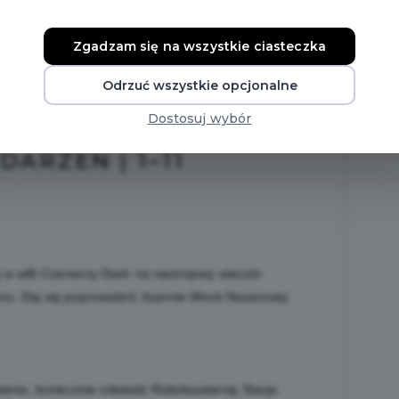
Zgadzam się na wszystkie ciasteczka
Odrzuć wszystkie opcjonalne
Dostosuj wybór
ARZEŃ | 1–11
 w willi Czerwony Dwór na nastrojowy wieczór
mu. Daj się poprowadzić Joannie Wnuk Nazarowej
mienia, koniecznie odwiedź Klubokawiarnię Stacja