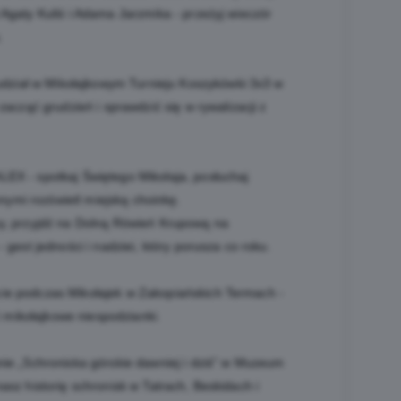
Agaty Kuliś i Adama Jarzmika - przeżyj wieczór
.
ział w Mikołajkowym Turnieju Koszykówki 3x3 w
zacząć grudzień i sprawdzić się w rywalizacji z
LEX - spotkaj Świętego Mikołaja, posłuchaj
nnymi rozświetl miejską choinkę.
umy, przyjdź na Dolną Rówień Krupową na
gest jedności i nadziei, który porusza co roku.
cie podczas Mikołajek w Zakopiańskich Termach -
i mikołajkowe niespodzianki.
anie „Schroniska górskie dawniej i dziś” w Muzeum
sz historię schronisk w Tatrach, Beskidach i