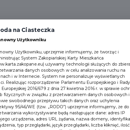
alności
Partnerzy
Pakiety
Duplikat karty
oda na Ciasteczka
Punkty obsługi
Załóż konto
anowny Użytkowniku
nowny Użytkowniku, uprzejmie informujemy, że tworząc i
rudnia 2025 r.
inistrując System Zakopiańskiej Karty Mieszkańca
w.karta.zakopane.eu) używamy technologii służących do zbiera
rzetwarzania danych osobowych w celu analizowania ruchu na
onach i w Internecie. System nie personalizuje wyświetlanych
ści. Realizując rozporządzenie Parlamentu Europejskiego i Rad
i Europejskiej 2016/679 z dnia 27 kwietnia 2016 r. w sprawie och
b fizycznych w związku z przetwarzaniem danych osobowych i
awie swobodnego przepływu takich danych oraz uchylenia
ektywy 95/46/WE (tzw. „RODO”) uprzejmie informujemy, że do
etwarzania wykorzystywane będą następujące dane: adres IP
jego urządzenia, adres URL żądania, nazwa domeny, identyfika
ądzenia, typ przeglądarki, język przeglądarki, liczba kliknięć, ilość