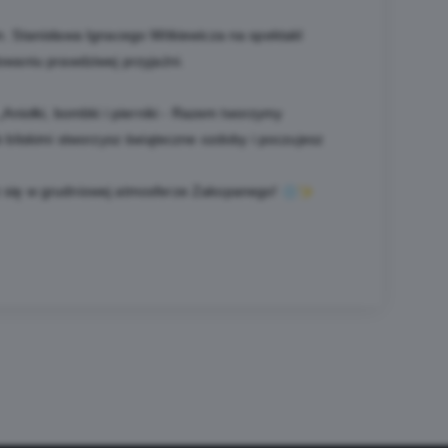
 im. Stanisława Ignacego Witkiewicza na spektakl
dowaniu prawdziwej przyjaźni.
Aniołki, bombki i pierniki - Razem tworzymy
ub bliskimi stworzysz świąteczne ozdoby i poczujesz
urz się w grudniowej atmosferze Zakopanego!