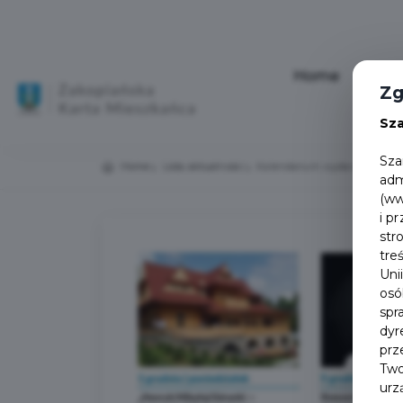
Home
Aktu
Zg
Sz
Sza
Home
Lista aktualności
Kalendarium wydarzeń | 1–11 g
adm
(ww
i p
str
tre
Uni
osó
spr
dyr
prz
Two
urz