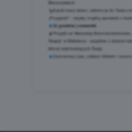
Bieszczadach.
A jeśli masz dzieci, zabierz je do Teatru
„Przyjaciel” - ciepłą i mądrą opowieść o bu
11 grudnia | czwartek
Przyjdź na Warsztaty Bożonarodzeniowe „
Święta” w Bibliotece - wspólnie z dziećmi l
klimat nadchodzących Świąt.
Zarezerwuj czas, zabierz bliskich i zan