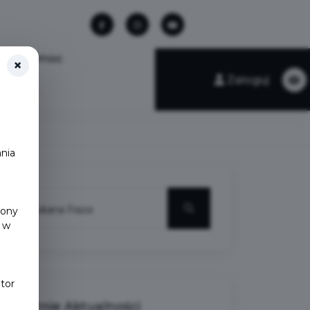
Pomoc
×
Zaloguj
nia
y
rony
 w
tor
Ostatnie
Aktualności