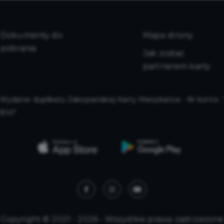
Dokumenty do
Mapa strony
pobrania
Jak zostać
partnerem karty
Wydanie duplikatu Zakopiańskiej Karty Mieszkańca - Nr konta 
8147
Copyright © 2021 - 2026 - Wszystkie prawa zastrzeżone