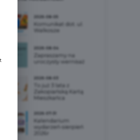
e
2026-08-05
Komunikat dot. ul.
Walkosze
2026-08-04
Zapraszamy na
t
uroczysty wernisaż
2026-08-03
To już 3 lata z
Zakopiańską Kartą
Mieszkańca
2026-07-31
Kalendarium
wydarzeń-sierpień
2026r