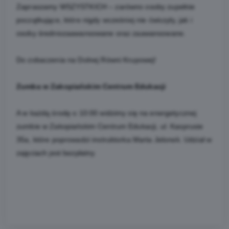
Zapraszamy WSZYSTKICH – zarówno osoby zupełnie
początkujące, które nigdy wcześniej nie ćwiczyły, jak i
osoby średniozaawansowane oraz zaawansowane.
Do zobaczenia na Dolnej Równi Krupowej!
Zumba w Zakopiańskim Centrum Edukacji
A w każdą środę o 10:00 widzimy się na energetycznej
zumbie w Zakopiańskim Centrum Edukacji, ul. Kasprusie
35a, które poprowadzi instruktorka Marta Jelonek. Udział w
zajęciach jest bezpłatny.