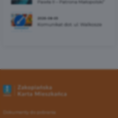
Pawła II – Patrona Małopolski”
2026-08-05
Komunikat dot. ul. Walkosze
Dokumenty do pobrania