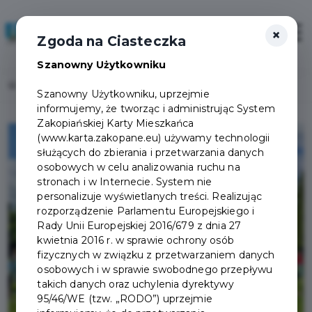
×
Zaloguj
Otwór
Zgoda na Ciasteczka
Szanowny Użytkowniku
Home
Lista aktualności
Joga pod Tatrami
Szanowny Użytkowniku, uprzejmie
informujemy, że tworząc i administrując System
Zakopiańskiej Karty Mieszkańca
(www.karta.zakopane.eu) używamy technologii
służących do zbierania i przetwarzania danych
osobowych w celu analizowania ruchu na
stronach i w Internecie. System nie
personalizuje wyświetlanych treści. Realizując
rozporządzenie Parlamentu Europejskiego i
Rady Unii Europejskiej 2016/679 z dnia 27
kwietnia 2016 r. w sprawie ochrony osób
fizycznych w związku z przetwarzaniem danych
osobowych i w sprawie swobodnego przepływu
takich danych oraz uchylenia dyrektywy
95/46/WE (tzw. „RODO”) uprzejmie