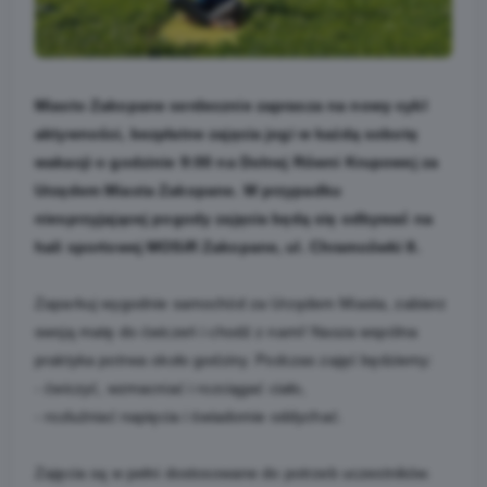
Miasto Zakopane serdecznie zaprasza na nowy cykl
aktywności, bezpłatne zajęcia jogi w każdą sobotę
wakacji o godzinie 9:00 na Dolnej Równi Krupowej za
Urzędem Miasta Zakopane. W przypadku
niesprzyjającej pogody zajęcia będą się odbywać na
hali sportowej MOSiR Zakopane, ul. Chramcówki 8.
Zaparkuj wygodnie samochód za Urzędem Miasta, zabierz
swoją matę do ćwiczeń i chodź z nami! Nasza wspólna
praktyka potrwa około godziny. Podczas zajęć będziemy:
- ćwiczyć, wzmacniać i rozciągać ciało,
- rozluźniać napięcia i świadomie oddychać.
Zajęcia są w pełni dostosowane do potrzeb uczestników.