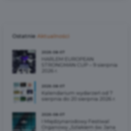
Ostatnie
Aktualności
2026-08-07
HARLEM EUROPEAN
STRONGMAN CUP – 9 sierpnia
2026 r.
2026-08-07
Kalendarium wydarzeń od 7
sierpnia do 20 sierpnia 2026 r.
2026-08-07
I Międzynarodowy Festiwal
Organowy „Szlakiem św. Jana