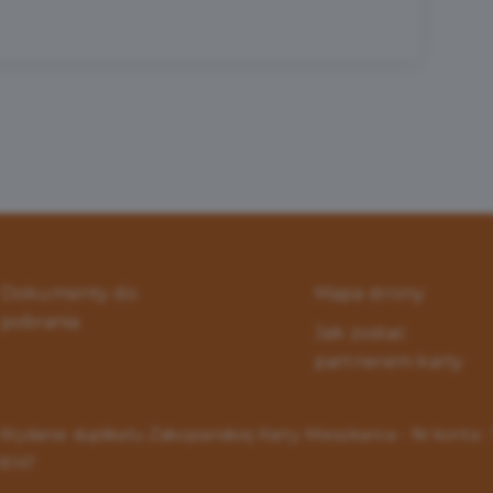
Dokumenty do
Mapa strony
pobrania
Jak zostać
partnerem karty
Wydanie duplikatu Zakopiańskiej Karty Mieszkańca - Nr konta 
8147