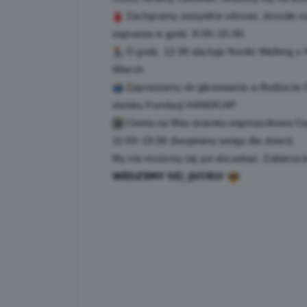
Zachęcamy wszystkie zdrowe, dorosłe o
zaprasza w godz. 8:00–15:00.
O godz. 12:00 startuje Nordic Walking z 
Wierch.
Zapraszamy do głosowania w Budżecie 
stoisku Fundacji HANDICAP.
Czeka na Was ścianka wspinaczkowa Czy
11:00–15:00 (bezpłatny wstęp dla dzieci).
My nie możemy się już doczekać. Zabierzci
𝗪𝗜𝗗𝗭𝗜𝗠𝗬 𝗦𝗜Ę 𝗝𝗨𝗧𝗥𝗢!