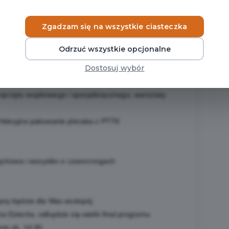
wszych dni w roku
Zgadzam się na wszystkie ciasteczka
egracyjne, dmuchańce, animacje dla dzieci
Odrzuć wszystkie opcjonalne
abaw, czytanie na trawie, gręplowanie wełny
Dostosuj wybór
czną, policją, strażą pożarną, strażą graniczną,
rzętu wojskowego i specjalistycznego, warsztaty
rfekcyjne pakowanie plecaka z PTTK
 węchowa i wszystko o czworonogach
ępny będzie dla Was wodopój.
 Dziecka, odbędzie się wielki finał programu
ie ok. 14:30.