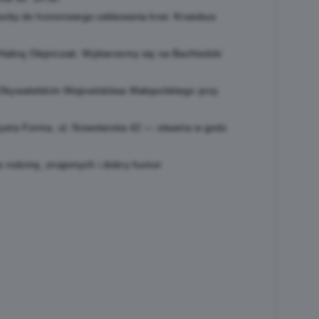
soby do honorowego oddawania krwi. Krwiobus
Haliną Olejniczak. Wybierzemy się na Bachledzki
Obywatelskim Województwa Małopolskiego przy
sta Forma, ul. Nowotarska 42 — otwarta w godz.
e rodzinę, znajomych i dobry humor