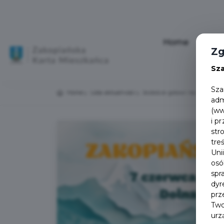
Home
Aktu
Zg
Sz
Sza
Home
Lista aktualności
Jesteście gotowi na Zakopiań
adm
(ww
i p
str
tre
Uni
osó
spr
dyr
prz
Two
urz