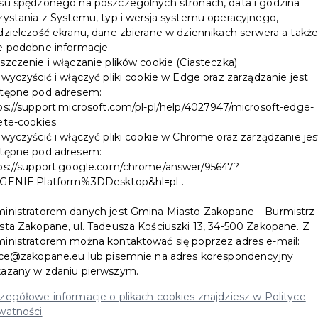
su spędzonego na poszczególnych stronach, data i godzina
zystania z Systemu, typ i wersja systemu operacyjnego,
dzielczość ekranu, dane zbierane w dziennikach serwera a takż
e podobne informacje.
szczenie i włączanie plików cookie (Ciasteczka)
 wyczyścić i włączyć pliki cookie w Edge oraz zarządzanie jest
tępne pod adresem:
ps://support.microsoft.com/pl-pl/help/4027947/microsoft-edge-
ete-cookies
 wyczyścić i włączyć pliki cookie w Chrome oraz zarządzanie jes
tępne pod adresem:
ps://support.google.com/chrome/answer/95647?
GENIE.Platform%3DDesktop&hl=pl .
inistratorem danych jest Gmina Miasto Zakopane – Burmistrz
I NA ZAKOPIAŃSKI
sta Zakopane, ul. Tadeusza Kościuszki 13, 34-500 Zakopane. Z
inistratorem można kontaktować się poprzez adres e-mail:
ice@zakopane.eu lub pisemnie na adres korespondencyjny
azany w zdaniu pierwszym.
zegółowe informacje o plikach cookies znajdziesz w Polityce
𝟭𝟲
𝟬𝟬
-
.
spotkamy się na Dolnej Równi Krupowej
watności