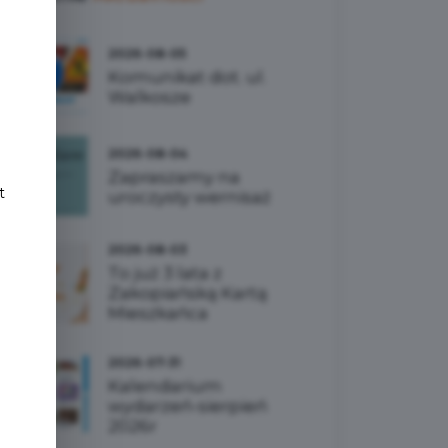
e
2026-08-05
Komunikat dot. ul.
Walkosze
2026-08-04
Zapraszamy na
t
uroczysty wernisaż
2026-08-03
To już 3 lata z
Zakopiańską Kartą
Mieszkańca
2026-07-31
Kalendarium
wydarzeń-sierpień
2026r