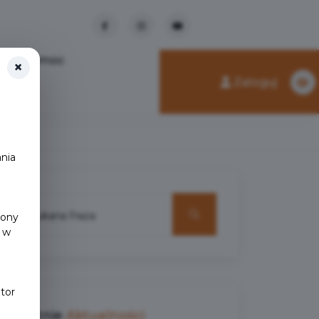
Pomoc
×
Zaloguj
nia
y
rony
 w
tor
Ostatnie
Aktualności