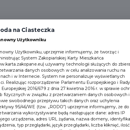
alności
Partnerzy
Pakiety
Duplikat karty
oda na Ciasteczka
Punkty obsługi
Załóż konto
anowny Użytkowniku
nowny Użytkowniku, uprzejmie informujemy, że tworząc i
ski Dzień Dziecka?
inistrując System Zakopiańskiej Karty Mieszkańca
w.karta.zakopane.eu) używamy technologii służących do zbiera
rzetwarzania danych osobowych w celu analizowania ruchu na
onach i w Internecie. System nie personalizuje wyświetlanych
ści. Realizując rozporządzenie Parlamentu Europejskiego i Rad
i Europejskiej 2016/679 z dnia 27 kwietnia 2016 r. w sprawie och
b fizycznych w związku z przetwarzaniem danych osobowych i
awie swobodnego przepływu takich danych oraz uchylenia
ektywy 95/46/WE (tzw. „RODO”) uprzejmie informujemy, że do
etwarzania wykorzystywane będą następujące dane: adres IP
jego urządzenia, adres URL żądania, nazwa domeny, identyfika
ądzenia, typ przeglądarki, język przeglądarki, liczba kliknięć, ilość