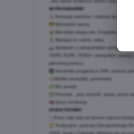
, aby razem świętować jeden z najszczęśli
𝗪 𝗣𝗥𝗢𝗚𝗥𝗔𝗠𝗜𝗘:
Animacje sportowe i zabawy sportowo-int
Malowanie twarzy
Warsztaty plastyczne, kreatywna strefa z
Występy na scenie, salsa
Spotkanie z zakopiańskimi służbami: medy
TOPR, PCPR, TESKO i sanepidem, pokazy sp
pierwszej pomocy
Harcerska przygoda w ZHR, survival, pe
Słodkie smakołyki, grochówka
Eko porady
Psinosek - psie sztuczki, sporty, praca
Quizy i konkursy
𝗗𝗢𝗗𝗔𝗧𝗞𝗢𝗪𝗢:
Przez cały czas na terenie imprezy dost
Tradycyjnie, podczas Zakopiańskiego Dnia
COOL-turalny Człowiek. Widzimy się na scen