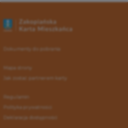
Dokumenty do pobrania
Mapa strony
Jak zostać partnerem karty
Regulamin
Polityka prywatności
Deklaracja dostępności