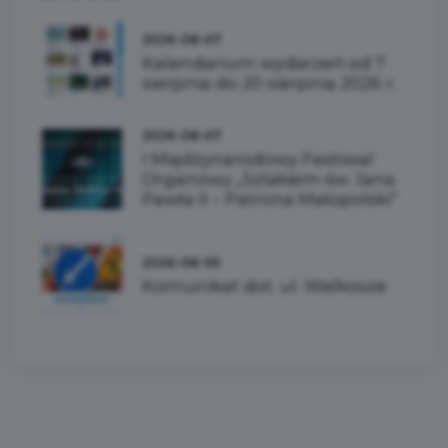
2026-08-07
Kalendarium wydarzeń od 7
sierpnia do 20 sierpnia 2026 r.
2026-08-07
I Międzynarodowy Festiwal
Organowy „Szlakiem św. Jana
Pawła II – Patrona Małopolski”
2026-08-05
Komunikat dot. ul. Walkosze