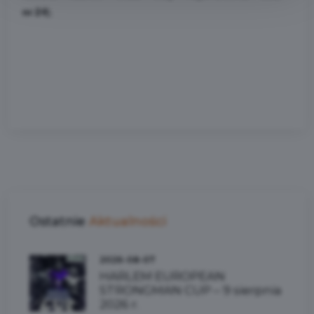
nr 24
).
Ostatnie
Aktualności
2026-08-07
HARLEM EUROPEAN
STRONGMAN CUP – 9 sierpnia
2026 r.