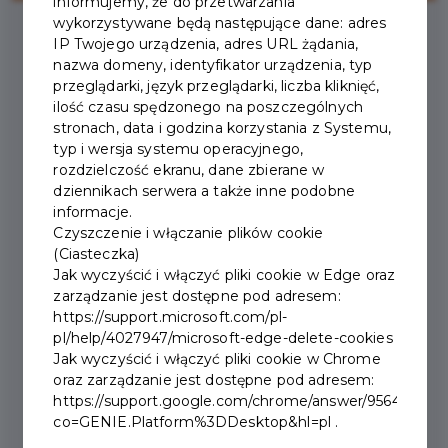
informujemy, że do przetwarzania
wykorzystywane będą następujące dane: adres
IP Twojego urządzenia, adres URL żądania,
2025-10-27
nazwa domeny, identyfikator urządzenia, typ
przeglądarki, język przeglądarki, liczba kliknięć,
ilość czasu spędzonego na poszczególnych
DZIEŃ WSZYSTKICH
stronach, data i godzina korzystania z Systemu,
typ i wersja systemu operacyjnego,
ŚWIĘTYCH,
rozdzielczość ekranu, dane zbierane w
dziennikach serwera a także inne podobne
UTRUDNIENIA W RUCHU.
informacje.
Czyszczenie i włączanie plików cookie
(Ciasteczka)
W dniu
1.11.2025 r.
planuje się
całkowite tj. dwustronne
Jak wyczyścić i włączyć pliki cookie w Edge oraz
zamknięcie odcinka
ul. Nowotarskiej
zarządzanie jest dostępne pod adresem:
na odcinku od Ronda Solidarności do skrzyżowania z ul.
https://support.microsoft.com/pl-
pl/help/4027947/microsoft-edge-delete-cookies
Sienkiewicza w godzinach
7:00–22:00
.
Jak wyczyścić i włączyć pliki cookie w Chrome
(Uwaga! W
razie wzmożonego ruchu samochodowego w
oraz zarządzanie jest dostępne pod adresem:
obrębie cmentarza w dniach: 31.10.2025 r.
https://support.google.com/chrome/answer/95647?
w godz. od 14:00 do 22:00, oraz 2.11.2025 w godzinach
co=GENIE.Platform%3DDesktop&hl=pl .
od 07:00–22:00 Policja może podjąć decyzje o zamknięciu