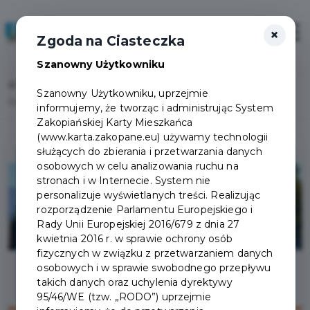
×
Zaloguj
Otwór
Zgoda na Ciasteczka
Szanowny Użytkowniku
Home
Lista aktualności
Szanowny Użytkowniku, uprzejmie
Dzień Wszystkich Świętych, utrudnienia w ruchu.
informujemy, że tworząc i administrując System
Zakopiańskiej Karty Mieszkańca
(www.karta.zakopane.eu) używamy technologii
służących do zbierania i przetwarzania danych
osobowych w celu analizowania ruchu na
stronach i w Internecie. System nie
personalizuje wyświetlanych treści. Realizując
rozporządzenie Parlamentu Europejskiego i
Rady Unii Europejskiej 2016/679 z dnia 27
kwietnia 2016 r. w sprawie ochrony osób
fizycznych w związku z przetwarzaniem danych
osobowych i w sprawie swobodnego przepływu
takich danych oraz uchylenia dyrektywy
95/46/WE (tzw. „RODO”) uprzejmie