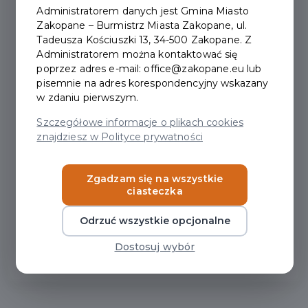
wyniesionych przejść dla pieszych w rejonie Szkoły
Administratorem danych jest Gmina Miasto
Muzycznej i Zespołu Szkół Plastycznych im. A. Kenara,
Zakopane – Burmistrz Miasta Zakopane, ul.
Tadeusza Kościuszki 13, 34-500 Zakopane. Z
montaż siatek stalowych oraz wykonanie warstwy wiążącej.
Administratorem można kontaktować się
Prosimy o zachowanie
szczególnej ostrożności
w rejonie
poprzez adres e-mail: office@zakopane.eu lub
prowadzonych prac oraz o dostosowanie się do
pisemnie na adres korespondencyjny wskazany
tymczasowej organizacji ruchu.
w zdaniu pierwszym.
Szczegółowe informacje o plikach cookies
Za wszelkie utrudnienia przepraszamy i dziękujemy za
znajdziesz w Polityce prywatności
wyrozumiałość.
Zgadzam się na wszystkie
ciasteczka
Odrzuć wszystkie opcjonalne
Dostosuj wybór