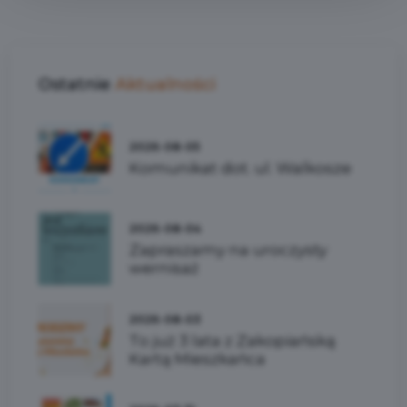
Ostatnie
Aktualności
2026-08-05
Komunikat dot. ul. Walkosze
2026-08-04
Zapraszamy na uroczysty
wernisaż
2026-08-03
To już 3 lata z Zakopiańską
Kartą Mieszkańca