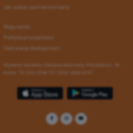
Jak zostać partnerem karty
Regulamin
Polityka prywatności
Deklaracja dostępności
Wydanie duplikatu Zakopiańskiej Karty Mieszkańca - Nr
konta : 76 1240 4748 1111 0000 4882 8147