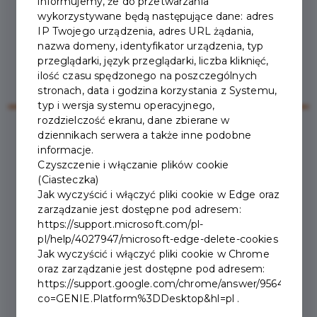
informujemy, że do przetwarzania
wykorzystywane będą następujące dane: adres
IP Twojego urządzenia, adres URL żądania,
nazwa domeny, identyfikator urządzenia, typ
przeglądarki, język przeglądarki, liczba kliknięć,
ilość czasu spędzonego na poszczególnych
stronach, data i godzina korzystania z Systemu,
typ i wersja systemu operacyjnego,
rozdzielczość ekranu, dane zbierane w
dziennikach serwera a także inne podobne
informacje.
2025-10-08
Czyszczenie i włączanie plików cookie
(Ciasteczka)
CZASOWE ZAMKNIĘCIE
Jak wyczyścić i włączyć pliki cookie w Edge oraz
zarządzanie jest dostępne pod adresem:
UL. SIENKIEWICZA
https://support.microsoft.com/pl-
pl/help/4027947/microsoft-edge-delete-cookies
Jak wyczyścić i włączyć pliki cookie w Chrome
Utrudnienia związane są z realizacją drogowych robót
oraz zarządzanie jest dostępne pod adresem:
https://support.google.com/chrome/answer/95647?
budowlanych, obejmujących m.in. frezowanie nawierzchni
co=GENIE.Platform%3DDesktop&hl=pl .
jezdni, przebudowę odcinków drogi na dojazdach do