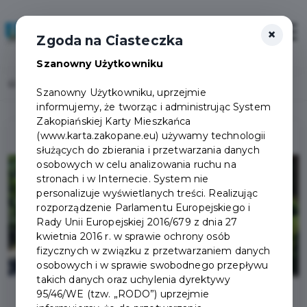
×
Zaloguj
Otwór
Zgoda na Ciasteczka
Szanowny Użytkowniku
Home
Lista aktualności
Czasowe zamknięcie ul. Sienkiewicza
Szanowny Użytkowniku, uprzejmie
informujemy, że tworząc i administrując System
Zakopiańskiej Karty Mieszkańca
(www.karta.zakopane.eu) używamy technologii
służących do zbierania i przetwarzania danych
osobowych w celu analizowania ruchu na
stronach i w Internecie. System nie
personalizuje wyświetlanych treści. Realizując
rozporządzenie Parlamentu Europejskiego i
Rady Unii Europejskiej 2016/679 z dnia 27
kwietnia 2016 r. w sprawie ochrony osób
fizycznych w związku z przetwarzaniem danych
osobowych i w sprawie swobodnego przepływu
takich danych oraz uchylenia dyrektywy
95/46/WE (tzw. „RODO”) uprzejmie