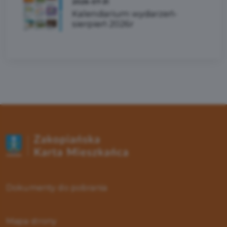
2026-07-31
Kalendarium wydarzeń-
sierpień 2026r
Dokumenty do pobrania
Mapa strony