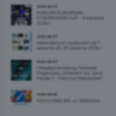
2026-08-07
HARLEM EUROPEAN
STRONGMAN CUP – 9 sierpnia
2026 r.
2026-08-07
Kalendarium wydarzeń od 7
sierpnia do 20 sierpnia 2026 r.
2026-08-07
I Międzynarodowy Festiwal
Organowy „Szlakiem św. Jana
Pawła II – Patrona Małopolski”
2026-08-05
Komunikat dot. ul. Walkosze