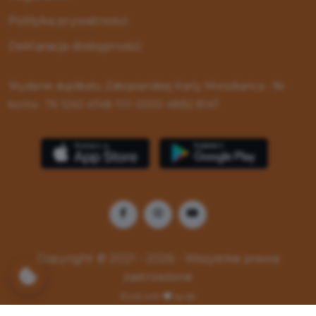
Polityka prywatności
Deklaracja dostępności
Wydanie duplikatu Zakopiańskiej Karty Mieszkańca - Nr
konta : 76 1240 4748 1111 0000 4882 8147
Copyright © 2021 - 2026 - Wszystkie prawa
zastrzeżone
Build with
by qb