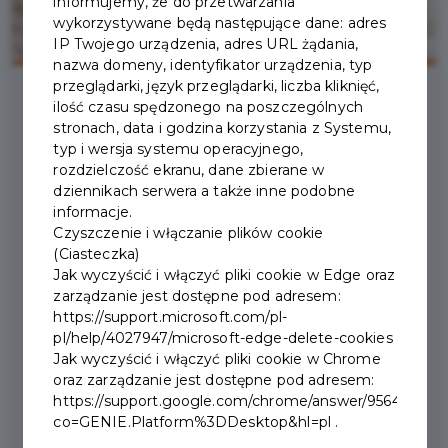
informujemy, że do przetwarzania
wykorzystywane będą następujące dane: adres
IP Twojego urządzenia, adres URL żądania,
nazwa domeny, identyfikator urządzenia, typ
przeglądarki, język przeglądarki, liczba kliknięć,
ilość czasu spędzonego na poszczególnych
stronach, data i godzina korzystania z Systemu,
2024-01-26
typ i wersja systemu operacyjnego,
rozdzielczość ekranu, dane zbierane w
CIUCIU CUKIER ARTIST
dziennikach serwera a także inne podobne
informacje.
PARTNEREM
Czyszczenie i włączanie plików cookie
(Ciasteczka)
ZAKOPIAŃSKIEJ KARTY
Jak wyczyścić i włączyć pliki cookie w Edge oraz
zarządzanie jest dostępne pod adresem:
MIESZKAŃCA!
https://support.microsoft.com/pl-
pl/help/4027947/microsoft-edge-delete-cookies
Jak wyczyścić i włączyć pliki cookie w Chrome
CiuCiu Cukier Artist ma przyjemność zaprosić Państwa do
oraz zarządzanie jest dostępne pod adresem:
Najmniejszej na Świecie Fabryki Cukierków. Nasze łakocie
https://support.google.com/chrome/answer/95647?
produkujemy ręcznie na bazie technologii zaczerpniętej z
co=GENIE.Platform%3DDesktop&hl=pl .
XVII i XVIII – wiecznych małych manufaktur. Zapraszamy