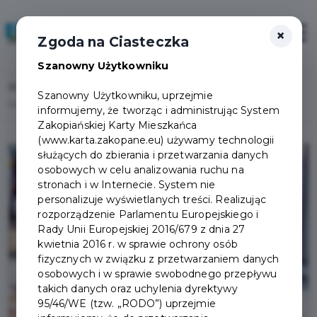
×
Zaloguj
Otwór
Zgoda na Ciasteczka
Szanowny Użytkowniku
Home
Lista aktualności
Szanowny Użytkowniku, uprzejmie
CiuCiu Cukier Artist Partnerem Zakopiańskiej Karty Mieszkańca!
informujemy, że tworząc i administrując System
Zakopiańskiej Karty Mieszkańca
(www.karta.zakopane.eu) używamy technologii
służących do zbierania i przetwarzania danych
osobowych w celu analizowania ruchu na
stronach i w Internecie. System nie
personalizuje wyświetlanych treści. Realizując
rozporządzenie Parlamentu Europejskiego i
Rady Unii Europejskiej 2016/679 z dnia 27
kwietnia 2016 r. w sprawie ochrony osób
fizycznych w związku z przetwarzaniem danych
osobowych i w sprawie swobodnego przepływu
takich danych oraz uchylenia dyrektywy
95/46/WE (tzw. „RODO”) uprzejmie