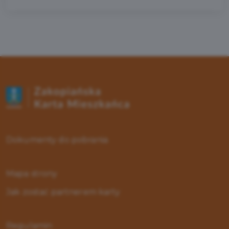
Dokumenty do pobrania
Mapa strony
Jak zostać partnerem karty
Regulamin