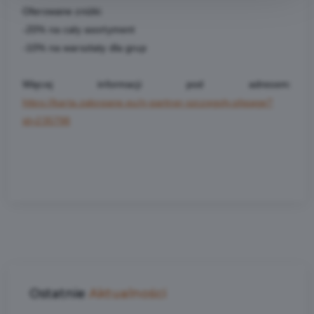
Oferowane zniżki:
-20% na cały asortyment
-10% na warsztaty dla grup
Więcej informacji pod adresem:
https://karta.zakopane.eu/n-partner-szczegoly.qbpage?
id=235798
Ostatnie
Aktualności