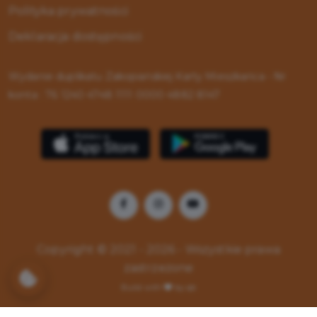
Polityka prywatności
Deklaracja dostępności
Wydanie duplikatu Zakopiańskiej Karty Mieszkańca - Nr
konta : 76 1240 4748 1111 0000 4882 8147
Copyright © 2021 - 2026 - Wszystkie prawa
zastrzeżone
Build with
by qb