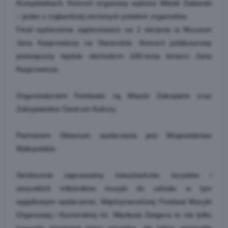
Krzeptówkach. Koncert organowy wykona Witold Zalewski
– jeden z najbardziej cenionych polskich organistów.
Finał wydarzenia zaplanowano na 1 sierpnia w Muzeum
Jana Kasprowicza na Harendzie. Koncert jubileuszowy
poświęcony będzie obchodom 100-lecia śmierci Jana
Kasprowicza.
Organizatorami Festiwalu są Miasto Zakopane oraz
Zakopiańskie Centrum Kultury.
Partnerem Głównym wydarzenia jest Województwo
Małopolskie.
Serdecznie zapraszamy mieszkańców, turystów i
wszystkich miłośników muzyki do udziału w tym
wyjątkowym wydarzeniu. Międzynarodowy Festiwal Muzyki
Organowej i Kameralnej im. Wacława Geigera to nie tylko
koncerty światowej klasy artystów, ale także niezwykła