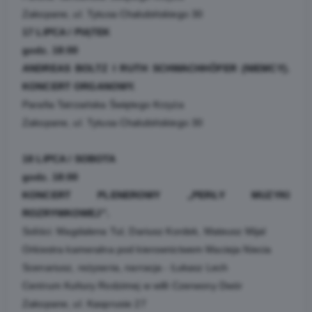
Zakopane, ul. Tytusa Chałubińskiego 30
17 LIPCA / PIĄTEK
godz. 18:00
ANDREAS BOLTZ I RUTH SCHWACHHÖFER (NIEMCY).
KONCERT ORGANOWY.
Parafia Tatrzańska Świętego Krzyża
Zakopane, ul. Tytusa Chałubińskiego 30
18 LIPCA / SOBOTA
godz. 18:00
KONCERT PLENEROWY „PERŁY MUZYKI
ROZRYWKOWEJ”.
Soliści: Magdalena Tul, Dariusz Kordek, Mateusz Mijal
Orkiestra kameralna pod kierownictwem Macieja Niecia
Scenariusz, reżyseria, narracja - Łukasz Lech
Centrum Kultury Rodzimej w willi Czerwony Dwór
Zakopane, ul. Kasprusie 27