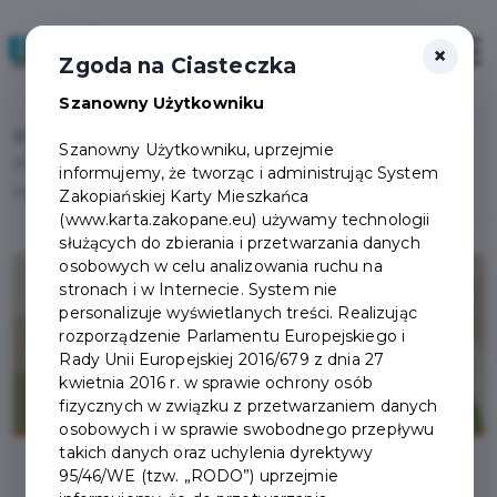
×
Zaloguj
Otwór
Zgoda na Ciasteczka
Szanowny Użytkowniku
Home
Lista aktualności
Szanowny Użytkowniku, uprzejmie
25. Międzynarodowy Festiwal Muzyki Organowej i Kameralnej im. Wacława
informujemy, że tworząc i administrując System
Geigera
Zakopiańskiej Karty Mieszkańca
(www.karta.zakopane.eu) używamy technologii
służących do zbierania i przetwarzania danych
osobowych w celu analizowania ruchu na
stronach i w Internecie. System nie
personalizuje wyświetlanych treści. Realizując
rozporządzenie Parlamentu Europejskiego i
Rady Unii Europejskiej 2016/679 z dnia 27
kwietnia 2016 r. w sprawie ochrony osób
fizycznych w związku z przetwarzaniem danych
osobowych i w sprawie swobodnego przepływu
takich danych oraz uchylenia dyrektywy
95/46/WE (tzw. „RODO”) uprzejmie