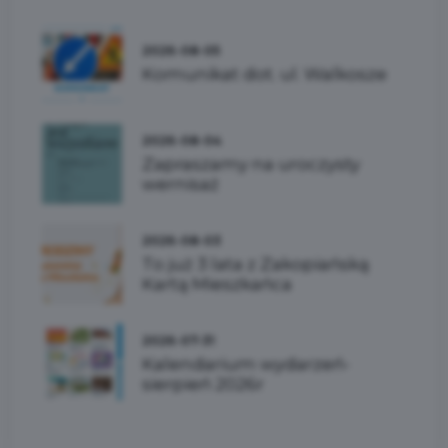
2026-08-05
Komunikat dot. ul. Walkosze
2026-08-04
Zapraszamy na uroczysty
wernisaż
2026-08-03
To już 3 lata z Zakopiańską
Kartą Mieszkańca
2026-07-31
Kalendarium wydarzeń-
sierpień 2026r