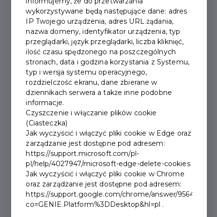
informujemy, że do przetwarzania
2026-07-07
wykorzystywane będą następujące dane: adres
IP Twojego urządzenia, adres URL żądania,
25. MIĘDZYNARODOWY
nazwa domeny, identyfikator urządzenia, typ
przeglądarki, język przeglądarki, liczba kliknięć,
FESTIWAL MUZYKI
ilość czasu spędzonego na poszczególnych
stronach, data i godzina korzystania z Systemu,
ORGANOWEJ I
typ i wersja systemu operacyjnego,
rozdzielczość ekranu, dane zbierane w
KAMERALNEJ IM.
dziennikach serwera a także inne podobne
informacje.
WACŁAWA GEIGERA
Czyszczenie i włączanie plików cookie
(Ciasteczka)
Jak wyczyścić i włączyć pliki cookie w Edge oraz
zarządzanie jest dostępne pod adresem:
https://support.microsoft.com/pl-
pl/help/4027947/microsoft-edge-delete-cookies
Jak wyczyścić i włączyć pliki cookie w Chrome
oraz zarządzanie jest dostępne pod adresem:
https://support.google.com/chrome/answer/95647?
co=GENIE.Platform%3DDesktop&hl=pl .