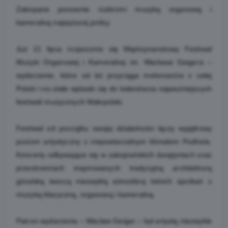
Zakopane ponownie rozbrzmi muzyką organową i
kameralną najwyższej próby.
Już 11 lipca rozpocznie się Międzynarodowy Festiwal
Muzyki Organowej i Kameralnej im. Wacława Geigera –
wydarzenie, które od lat przyciąga melomanów z całej
Polski i na stałe wpisało się do kalendarza najważniejszych
festiwali muzycznych Małopolski.
Festiwal od początku swojej działalności łączy wyjątkowy
poziom artystyczny z niepowtarzalnym klimatem Podhala.
Koncerty odbywające się w zakopiańskich świątyniach oraz
przestrzeniach inspirowanych tradycyjną architekturą
góralską tworzą niezwykłą atmosferę letnich spotkań z
muzyką klasyczną, organową i kameralną.
Patron wydarzenia – Wacław Geiger – był artystą niezwykle