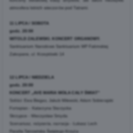
atmosfera letnich wieczorów pod Tatrami.
11 LIPCA / SOBOTA
godz. 20:00
WITOLD ZALEWSKI. KONCERT ORGANOWY.
Sanktuarium Narodowe Sanktuarium MP Fatimskiej
Zakopane, ul. Krzeptówki 14
12 LIPCA / NIEDZIELA
godz. 20:00
KONCERT „AVE MARIA WOŁA CAŁY ŚWIAT”
Soliści: Ewa Biegas, Jakub Milewski, Adam Sobierajski
Fortepian - Katarzyna Starzycka
Skrzypce - Mieczysław Smyda
Scenariusz, reżyseria, narracja - Łukasz Lech
Parafia Tatrzańska Świętego Krzyża