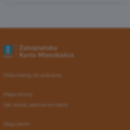
Dokumenty do pobrania
Mapa strony
Jak zostać partnerem karty
Regulamin