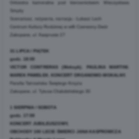
Orkiestra kameralna pod kierownictwem Mieczysława
Smydy
Scenariusz, reżyseria, narracja - Łukasz Lech
Centrum Kultury Rodzimej w willi Czerwony Dwór
Zakopane, ul. Kasprusie 27
31 LIPCA / PIĄTEK
godz. 18:00
VICTOR CONTRERAS (Meksyk). PAULINA MARTINI.
MAREK PAWEŁEK. KONCERT ORGANOWO-WOKALNY.
Parafia Tatrzańska Świętego Krzyża
Zakopane, ul. Tytusa Chałubińskiego 30
1 SIERPNIA / SOBOTA
godz. 17:00
KONCERT JUBILEUSZOWY,
OBCHODY 100 LECIE ŚMIERCI JANA KASPROWCZA