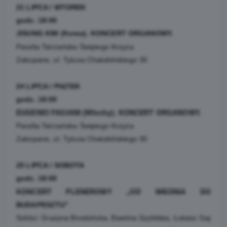
21 LIPCA / WTOREK
godz. 18:00
JISUNG KIM (Korea). KONCERT ORGANOWY.
Parafia Tatrzańska Świętego Krzyża
Zakopane, ul. Tytusa Chałubińskiego 30
24 LIPCA / PIĄTEK
godz. 18:00
EUGENIO FAGIANI (Włochy). KONCERT ORGANOWY.
Parafia Tatrzańska Świętego Krzyża
Zakopane, ul. Tytusa Chałubińskiego 30
25 LIPCA / SOBOTA
godz. 18:00
KONCERT PLENEROWY „OD WIEDNIA DO
BUDAPESZTU”
Soliści: Grażyna Brodzińska, Ewelina Szybilska, Łukasz Gaj