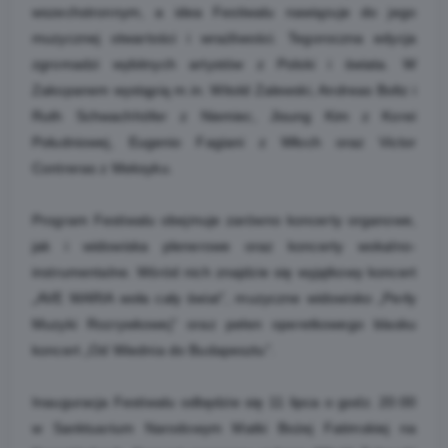
wszechstronnym, a idea Festiwalu nawiązuje do jego
muzycznej otwartości i wrażliwości. Tegoroczna edycja
zgromadzi wybitnych artystów z Polski i świata. W
Zakopanem wystąpią m.in. Witold Zalewski, Andreas Boltz i
Ruth Schwachhöfer z Niemiec, Jisung Kim z Korei
Południowej, Eugenio Fagiani z Włoch oraz Victor
Contreras z Meksyku.
Program Festiwalu obejmuje zarówno koncerty organowe,
jak i widowiska plenerowe oraz koncerty wokalno-
instrumentalne. Wśród nich znajdzie się wyjątkowy koncert
„AVE MARIA woła cały świat”, muzyczne widowisko „Perły
Muzyki Rozrywkowej” oraz pełen operetkowego blasku
koncert „Od Wiednia do Budapesztu”.
Inauguracja Festiwalu odbędzie się 11 lipca o godz. 20:00
w Sanktuarium Narodowym Matki Bożej Fatimskiej na