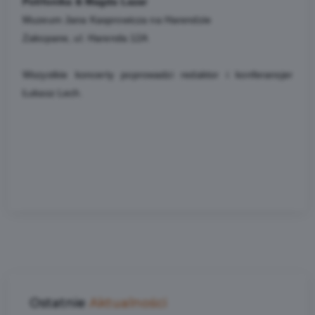
Polifonika & Magda Lazar
Muzeum Jana Kasprowicza na Harendzie
Zakopane, ul. Harenda 12A
Wszystkie koncerty poprowadzi redaktor i konferansjer
Łukasz Lech.
Ostatnie
Aktualności