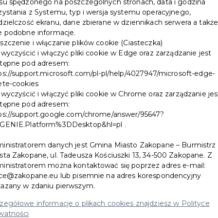
su spędzonego na poszczególnych stronach, data i godzina
zystania z Systemu, typ i wersja systemu operacyjnego,
dzielczość ekranu, dane zbierane w dziennikach serwera a takż
e podobne informacje.
szczenie i włączanie plików cookie (Ciasteczka)
 wyczyścić i włączyć pliki cookie w Edge oraz zarządzanie jest
tępne pod adresem:
ps://support.microsoft.com/pl-pl/help/4027947/microsoft-edge-
ete-cookies
 wyczyścić i włączyć pliki cookie w Chrome oraz zarządzanie jes
tępne pod adresem:
ps://support.google.com/chrome/answer/95647?
GENIE.Platform%3DDesktop&hl=pl .
inistratorem danych jest Gmina Miasto Zakopane – Burmistrz
sta Zakopane, ul. Tadeusza Kościuszki 13, 34-500 Zakopane. Z
inistratorem można kontaktować się poprzez adres e-mail:
ice@zakopane.eu lub pisemnie na adres korespondencyjny
azany w zdaniu pierwszym.
zegółowe informacje o plikach cookies znajdziesz w Polityce
watności