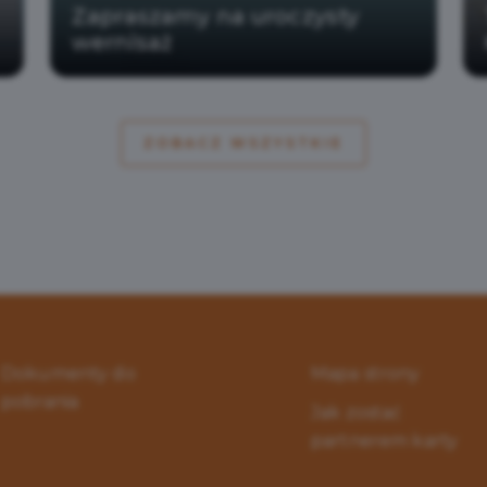
Zapraszamy na uroczysty
wernisaż
ZOBACZ WSZYSTKIE
Dokumenty do
Mapa strony
pobrania
Jak zostać
partnerem karty