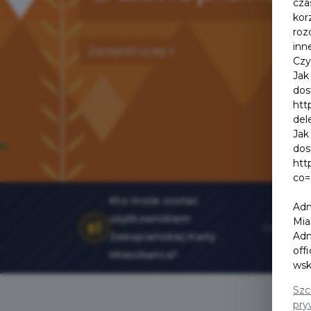
cza
kor
roz
inn
Zarejestruj się
Czy
Jak
dos
htt
del
Jak
dos
htt
co=
Kto może zostać
Adm
użytkownikiem
Mia
Adm
Zakopiańskiej Karty
off
Mieszkańca?
wsk
Szc
pry