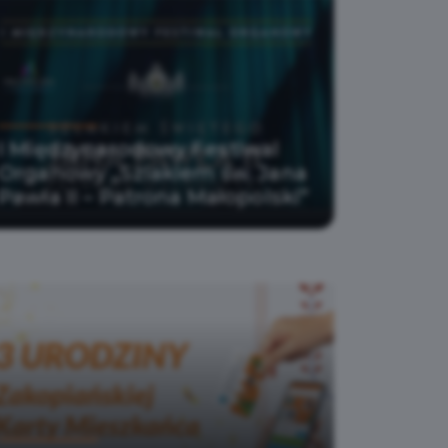
I Międzynarodowy Festiwal
Organowy „Szlakiem św. Jana
Pawła II – Patrona Małopolski”