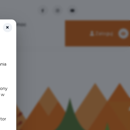
Pomoc
×
Zaloguj
nia
y
rony
 w
tor