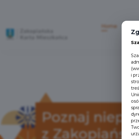
Home
Aktu
Zg
Sz
Sza
adm
(ww
i p
str
tre
Uni
osó
spr
Poznaj niepo
dyr
prz
Two
z Zakopiańsk
urz