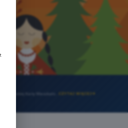
e
t
Zanim złożysz wniosek, sprawdź, czy możesz dołączyć do grona użytkowników Zakopiańskiej Karty Mieszkańca. Karta jest dostępna dla osób spełniających określone warunki zameldowania lub rozliczania PIT w Zakopanem, a także dla ich członków rodziny.
CZYTAJ WIĘCEJ