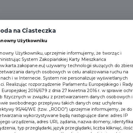
alności
Partnerzy
Pakiety
Duplikat karty
oda na Ciasteczka
Punkty obsługi
Załóż konto
anowny Użytkowniku
nowny Użytkowniku, uprzejmie informujemy, że tworząc i
inistrując System Zakopiańskiej Karty Mieszkańca
w.karta.zakopane.eu) używamy technologii służących do zbiera
rzetwarzania danych osobowych w celu analizowania ruchu na
onach i w Internecie. System nie personalizuje wyświetlanych
ści. Realizując rozporządzenie Parlamentu Europejskiego i Rad
i Europejskiej 2016/679 z dnia 27 kwietnia 2016 r. w sprawie och
b fizycznych w związku z przetwarzaniem danych osobowych i
awie swobodnego przepływu takich danych oraz uchylenia
znane
ektywy 95/46/WE (tzw. „RODO”) uprzejmie informujemy, że do
etwarzania wykorzystywane będą następujące dane: adres IP
jego urządzenia, adres URL żądania, nazwa domeny, identyfika
ą Kartą Mieszkańca
ądzenia, typ przeglądarki, język przeglądarki, liczba kliknięć, ilość