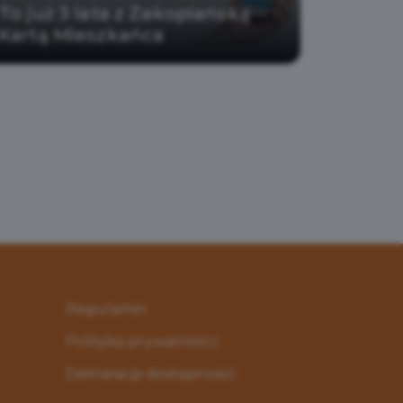
To już 3 lata z Zakopiańską
Kartą Mieszkańca
Regulamin
Polityka prywatności
Deklaracja dostępności